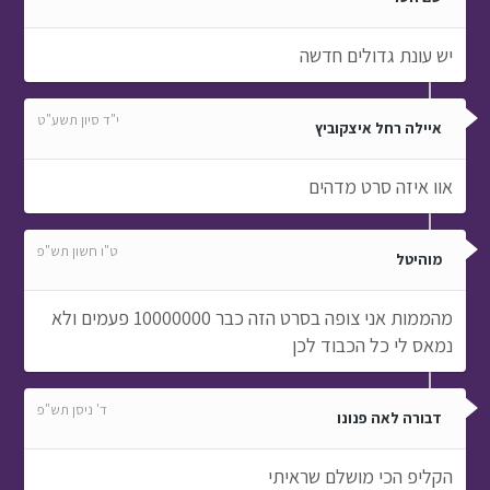
יש עונת גדולים חדשה
י"ד סיון תשע"ט
איילה רחל איצקוביץ
אוו איזה סרט מדהים
ט"ו חשון תש"פ
מוהיטל
מהממות אני צופה בסרט הזה כבר 10000000 פעמים ולא
נמאס לי כל הכבוד לכן
ד' ניסן תש"פ
דבורה לאה פנונו
הקליפ הכי מושלם שראיתי