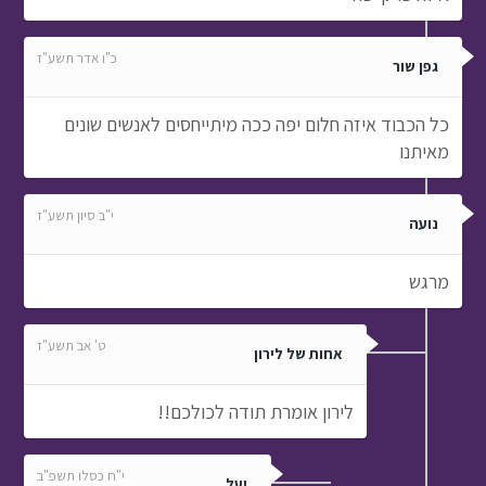
כ"ו אדר תשע"ז
גפן שור
כל הכבוד איזה חלום יפה ככה מיתייחסים לאנשים שונים
מאיתנו
י"ב סיון תשע"ז
נועה
מרגש
ט' אב תשע"ז
אחות של לירון
לירון אומרת תודה לכולכם!!
י"ח כסלו תשפ"ב
יעל