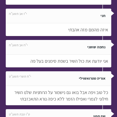
י"ז אב תשע"ח
חני
איזה מהמם מזה אהבתי
י"ח אב תשע"ח
נחמה שושני
אני יודעת את כול השיר בשפת סימנים בעל פה
י"ח תשרי תשע"ט
אוריה טטרואשוילי
כל טוב ויפה אבל בואו גם נישמור על הרוחניות שלנו השיר
חילוני לגמרי ואפילו הזמר ללא כיפה נורא התאכזבתי
ט"ו טבת תשע"ט
שם חסוי