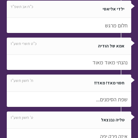
כ"ח אב תשפ"ד
ילדי אליאסי
חלום מרגש
כ"ט תשרי תשע"ז
אמא של הודיה
נהנתי מאוד מאוד
ח' חשון תשע"ז
חסוי מאד! מאד!!
שפת הסימנים...
ט' חשון תשע"ז
טליה נבנצאל
איזה פרק יפה