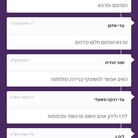
המהמם ומרגש
י"ד חשון תשע"ז
עדי שלום
מרגש ומהמם חלום מדהים
י' סיון תשע"ח
תמר הודיה
האים אפשר להשתתף בניידת החלומות
כ"ג תשרי תש"פ
עדי רבקה משעלי
לירז ולירון אתם פשוט מרגשות ומהממות
ט"ז שבט תש"פ
ליה.ו.