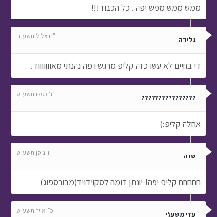
ממש ממש ממש יפה . כל הכבוד!!!
י"ח אלול תשע"ח
גלידה
די בחיים לא עשו כזה קליפ מרגש ויפה נהנתי מאוווווווד.
ז' כסלו תשע"ט
????????????????
אחלה קליפ:)
ו' ניסן תשע"ט
שרה
חחחחח קליפ יפה! יונתן דומה לסקוידויד(מבובספוג)
כ"ו אייר תשע"ט
עדי משעלי