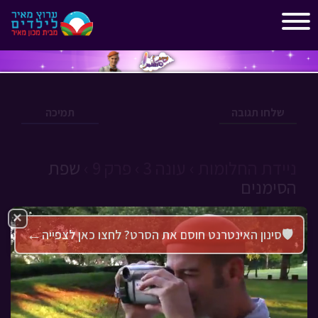
"
"
שלחו תגובה
תמיכה
ניידת החלומות ›
עונה 3 ›
פרק 9 ›
שפת
הסימנים
×
←
🛡️
סינון האינטרנט חוסם את הסרט? לחצו כאן לצפייה