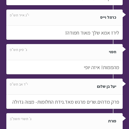
י"ג אייר תש"פ
כרמל וייס
לירז אמא שלך מאוד חמודה!
ג' סיון תש"פ
חסוי
מהממות! איזה יופי
י"ד אב תש"פ
יעל בן שלום
פרק מדהים.שרים מרגש מאד.נידת החלומות- מצוה גדולה
ג' תשרי תשפ"ב
פורת