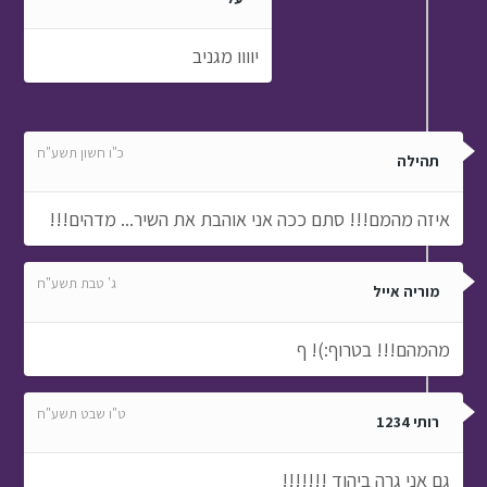
יוווו מגניב
כ"ו חשון תשע"ח
תהילה
איזה מהמם!!! סתם ככה אני אוהבת את השיר... מדהים!!!
ג' טבת תשע"ח
מוריה אייל
מהמהם!!! בטרוף:)! ף
ט"ו שבט תשע"ח
רותי 1234
גם אני גרה ביהוד !!!!!!!