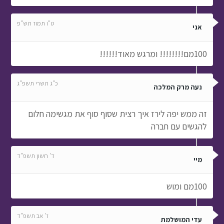
ט"ו תמוז תש"פ
אני
100מם!!!!!!!! ומרגש מאוד!!!!!!
כ"ג תשרי תשפ"ג
נעה מרק המלכה
זה ממש יפה לירז איך רצית שסוף סוף את מגשימה חלום
להגשים עם חברה
ד' חשון תשפ"ד
מיי
100מם ומוש
ז' אב תשפ"ד
עדי המושלמת