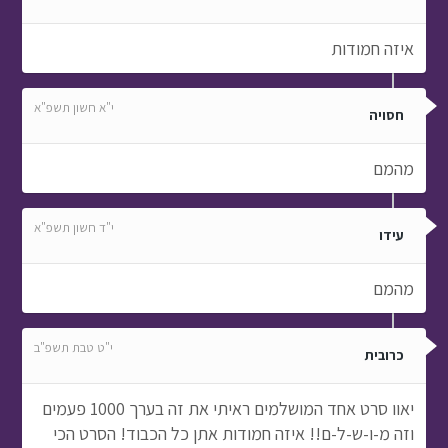
איזה חמודות
י"א חשון תשפ"א
חסויה
מהמם
י"ד חשון תשפ"א
עידו
מהמם
י"ט טבת תשפ"ב
כרובית
יאוו סרט אחד המושלמים ראיתי את זה בערך 1000 פעמים
וזה מ-ו-ש-ל-ם!! איזה חמודות אתן כל הכבוד! הסרט הכי