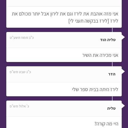
אני מזה אוהבת את לירז וגם את לירון אבל יותר מכולם את
לירז [לירז בבקשה תעני לי]
כ"ב תמוז תשע"ט
טליה הוד
אני מכירה את השיר
כ"ג שבט תש"פ
הדר
לירז היתה בבית ספר שלי
ג' אלול תש"פ
טליה
היי מה קורה?