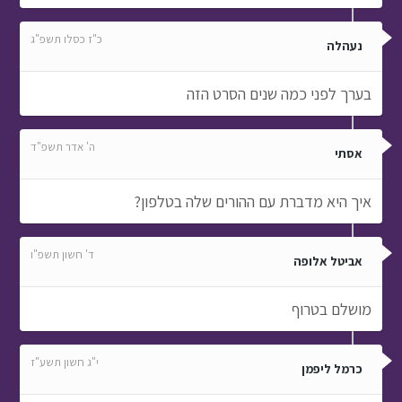
כ"ז כסלו תשפ"ג
נעהלה
בערך לפני כמה שנים הסרט הזה
ה' אדר תשפ"ד
אסתי
איך היא מדברת עם ההורים שלה בטלפון?
ד' חשון תשפ"ו
אביטל אלופה
מושלם בטרוף
י"ג חשון תשע"ז
כרמל ליפמן