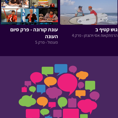
›
‹
גוש קטיף ב
עונת קורונה - פרק סיום
הרפתקאות אסי ויהונתן › פרק 4
העונה
מעמול › פרק 5