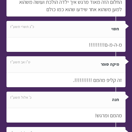
החלום הזה מאוד מרגש איך ילדה הולכת ועושה משהוא
למען משהוא אחר שידעו שהוא כמו כולם
כ"ג תשרי תשע"ז
חסוי
מ-ה-מ-ם!!!!!!!!!
ט"ו אב תשע"ז
מיקה סופר
זה קליפ מהמם !!!!!!!!!!.
כ' אלול תשע"ז
חנה
מהמם ומרגש!