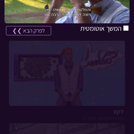
המשך אוטומטית
לפרק הבא ❯❯
לקט
ניידת החלומות › פרק 17