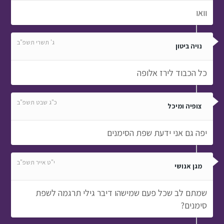
וואו
ג' תשרי תשפ"ב
נויה ביטון
כל הכבוד לירז אלופה
כ"ג שבט תשפ"ב
צופיה ומיכל
יפה גם אני ידעת שפת הסימנים
י"ט אייר תשפ"ב
מגן אנושי
שמתם לב שכל פעם שמישהו דיבר גילי תרגמה לשפת
סימנים?