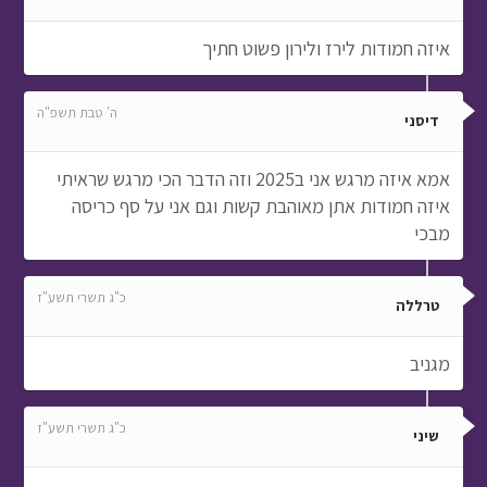
איזה חמודות לירז ולירון פשוט חתיך
ה' טבת תשפ"ה
דיסני
אמא איזה מרגש אני ב2025 וזה הדבר הכי מרגש שראיתי
איזה חמודות אתן מאוהבת קשות וגם אני על סף כריסה
מבכי
כ"ג תשרי תשע"ז
טרללה
מגניב
כ"ג תשרי תשע"ז
שיני