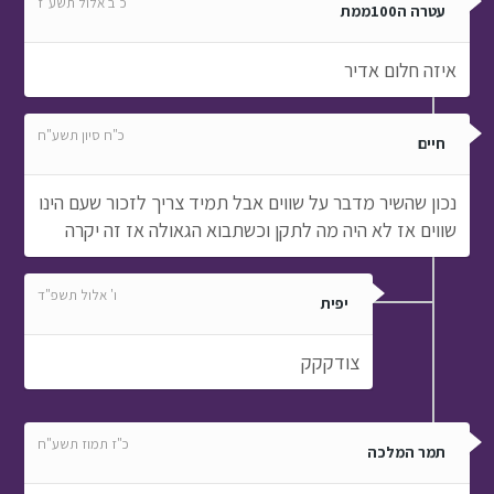
כ"ב אלול תשע"ז
עטרה ה100ממת
איזה חלום אדיר
כ"ח סיון תשע"ח
חיים
נכון שהשיר מדבר על שווים אבל תמיד צריך לזכור שעם הינו
שווים אז לא היה מה לתקן וכשתבוא הגאולה אז זה יקרה
ו' אלול תשפ"ד
יפית
צודקקק
כ"ז תמוז תשע"ח
תמר המלכה