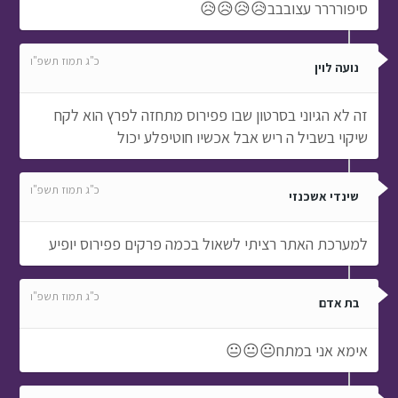
סיפורררר עצובבב😥😥😥😥
כ"ג תמוז תשפ"ו
נועה לוין
זה לא הגיוני בסרטון שבו פפירוס מתחזה לפרץ הוא לקח
שיקוי בשביל ה ריש אבל אכשיו חוטיפלע יכול
כ"ג תמוז תשפ"ו
שינדי אשכנזי
למערכת האתר רציתי לשאול בכמה פרקים פפירוס יופיע
כ"ג תמוז תשפ"ו
בת אדם
אימא אני במתח😐😐😐