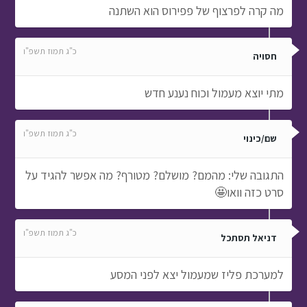
מה קרה לפרצוף של פפירוס הוא השתנה
כ"ג תמוז תשפ"ו
חסויה
מתי יוצא מעמול וכוח נענע חדש
כ"ג תמוז תשפ"ו
שם/כינוי
התגובה שלי: מהמם? מושלם? מטורף? מה אפשר להגיד על
סרט כזה וואו🤩
כ"ג תמוז תשפ"ו
דניאל תסתכל
למערכת פליז שמעמול יצא לפני המסע