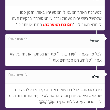
למערכת האתר המעמול והמסע יהיו באותו הזמן כמו
שלמשל בשני יהיה מעמול וברביעי המסע??? בבקשה תענו
לי נורא חשוב לייי *
תגובת המערכת:
פחות או יותר כן*
כ"ז תמוז תשפ"ו
ישראל
לכל מי שאמרו ''עירה בוגד'' מתי שהוא חטף את חדגא הוא
אמר ''סליחה, הם מכריחים אותי''
כ"ז תמוז תשפ"ו
הילה
פרק מהמם... אבל הם עושים את זה קצר מדי. למי שכתב
שהאמא היא של יוחנן ופרץ אז אני לא ידעתי את זה וזה הרס
לי... שרופה על עלילות ארץ גושן🤩🤩🤩