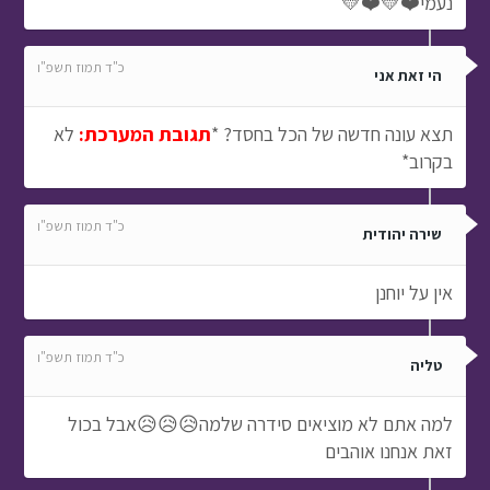
נעמי❤️💛❤️💛
כ"ד תמוז תשפ"ו
הי זאת אני
תצא עונה חדשה של הכל בחסד? *
תגובת המערכת:
לא
בקרוב*
כ"ד תמוז תשפ"ו
שירה יהודית
אין על יוחנן
כ"ד תמוז תשפ"ו
טליה
למה אתם לא מוציאים סידרה שלמה😥😥😥אבל בכול
זאת אנחנו אוהבים