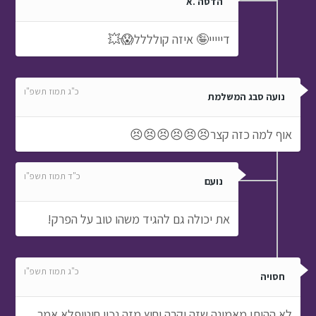
הדסה .א
דייייי🤪 איזה קולללל😱💥
כ"ג תמוז תשפ"ו
נועה סבג המשלמת
אוף למה כזה קצר😣😣😣😣😣😣
כ"ד תמוז תשפ"ו
נועם
את יכולה גם להגיד משהו טוב על הפרק!
כ"ג תמוז תשפ"ו
חסויה
לא ההיתי מאמינה שזה יקרה וחוץ מזה נכון חוטיפלא אמר