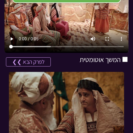
המשך אוטומטית
לפרק הבא ❯❯