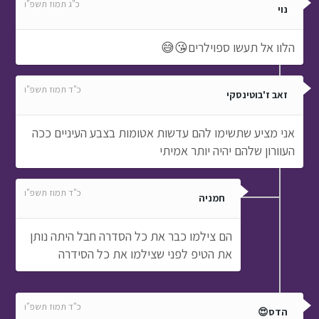
כ"ג תמוז תשפ"ו
נוי
הלוו אל תעשו ספוילרים😘😅
כ"ד תמוז תשפ"ו
זאב ז'בוטינסקי
אני מציע שתשימו להם עדשות אטומות בצבע העיניים ככה
העוורון שלהם יהיה יותר אמיתי
כ"ד תמוז תשפ"ו
חמניה
הם צילמו כבר את כל הסדרה חבל היתה נותן
את הטיפ לפני שצילמו את כל הסידרה
כ"ד תמוז תשפ"ו
הדס😍