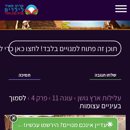
"
"
תוכן זה פתוח למנויים בלבד! לחצו כאן כדי ל
שלחו תגובה
תמיכה
עלילות ארץ גושן ›
עונה 11 ›
פרק 4 ›
לסמוך
בעיניים עצומות
×
🌟
עדיין אינכם מנויים? הירשמו עכשיו!
←