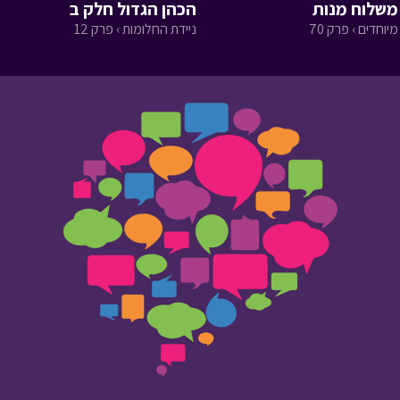
משלוח מנות
הכהן הגדול חלק ב
מיוחדים › פרק 70
ניידת החלומות › פרק 12