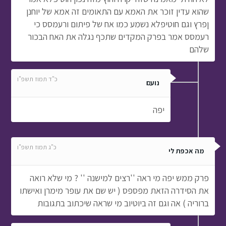
שהוא עדין זוכר את האמא עם התאומים זה אמא של יוחנן
ןפרץ וגם חוטיפלא נשמע כמו אח של פיתום ורעמסס כי
רעמסס אמר בפרק המקדים שתכף נגלה את האח הבכור
שלהם
כ"ד תמוז תשפ"ו
נועם
יפה
כ"ג תמוז תשפ"ו
מה אכפת לי
פרק ממש יפה מי ראה ''רצים למישנה '' ? מי שלא רואה
את הסידרה הזאת מפספס ( יש שם את עופר מימרן ואישתו
ברוריה ) אה וגם זה ביוטיוב מי שראה שיכתוב בתגובות