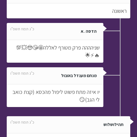
ראשונה
כ"ג תמוז תשפ"ו
הדסה .א
שניהההה פרק מטורף לאללה🤩😘😎💥💯
🔥⚡🌟
כ"ג תמוז תשפ"ו
מנחם מענדל בוטבול
יו איזה מתח פשוט ליפול מהכסא (קצת כואב
לי הגב)😏
כ"ג תמוז תשפ"ו
תהילושלוש