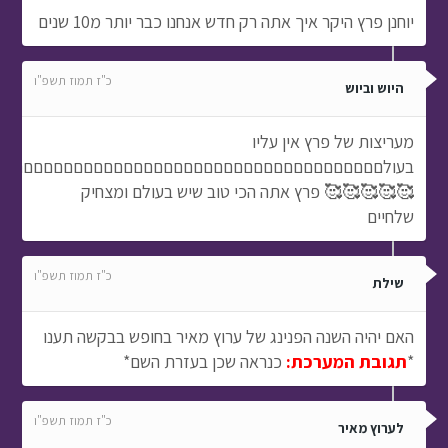
יוחנן פרץ היקר איך אתה רק חדש אנחנו כבר יותר מ10 שנים
כ"ז תמוז תשפ"ו
היוש וביוש
מעריצות של פרץ אין עליו
בעולםםםםםםםםםםםםםםםםםםםםםםםםםםםםםםםםםםםםםם
🥰🥰🥰🥰🥰 פרץ אתה הכי טוב שיש בעולם ומצחיק
שלחיים
כ"ז תמוז תשפ"ו
שילת
האם יהיה השנה הפנינג של ערוץ מאיר בחופש בבקשה תענו
*
תגובת המערכת:
כנראה שכן בעזרת השם*
כ"ז תמוז תשפ"ו
לערוץ מאיר