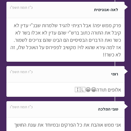
כ"ז תמוז תשפ"ו
לאה-אנונימית
פרק ממש יפה! אבל רציתי להגיד שלמרות שבנ"י עדין לא
קיבל את התורה כתוב ברש"י שהם עדין לא אכלו בשר לא
כשר ואת הדברים הבסיסיים הם הבינו שהם צריכים לשמור.
אז למה עירא שהוא לוי! מקשיב לפפירוס על האוכל שלו, זה
לא כשר!!
כ"ז תמוז תשפ"ו
רומי
אלופים תודה😀😀🇮🇱
כ"ז תמוז תשפ"ו
טובי המלכה
אני ממש אוהבת את כל הפרקים ובמיוחד את עונת החושך