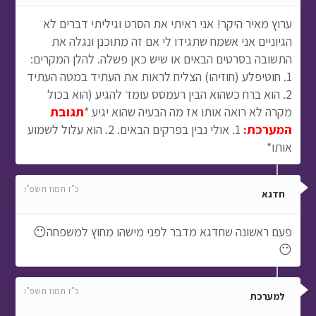
ערוץ מאיר היקר! אני ראיתי את הסרט וגיליתי דברים לא
הגיוניים אני אשמח שתגידו לי אם זה מתוכנן ונגלה את
התשובה בסרטים הבאים או שיש כאן פשלה. להלן המקרים:
1. חוטיפלע (חוזיהו) הצליח לראות את העתיד במטה העתיד
2. הוא ברח כשהוא הבין רעמסס עומד להגיע (הוא בכול
מקרה לא רואה אותו אז מה הבעיה שהוא יגיע *
תגובת
המערכת:
1. אולי נבין בפרקים הבאים. 2. הוא עלול לשמוע
אותו*
כ"ז תמוז תשפ"ו
חדגא
פעם ראשונה שחדגא מדבר לפני מישהו מחוץ למשפחה😶
😶
כ"ז תמוז תשפ"ו
למערכת