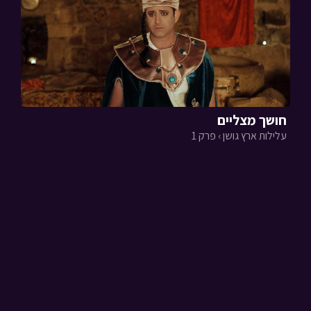
חושך מצליים
עלילות ארץ גושן › פרק 1