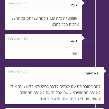
כ"ג תמוז תשפ"ו
נעה
וואוווווו. זה כזה טוב!! למה עצרתם במתח??
מחכים כבר להבא!
כ"ד תמוז תשפ"ו
נועם
ראיתי
כ"ג תמוז תשפ"ו
לא חשוב
למה המורה פתאום מצליח לדבר בריש ולא בליש? וזה אולי
לא יפה מה שעירא עושה אבל זה גם לא יפה מה שהם
עושים, אני די מבינה אותו סרט טוב אגב