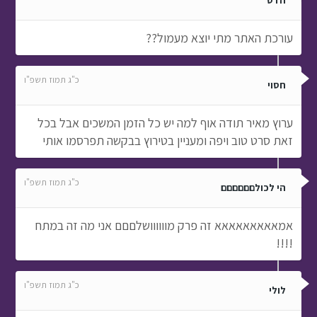
הדס
עורכת האתר מתי יוצא מעמול??
כ"ג תמוז תשפ"ו
חסוי
ערוץ מאיר תודה אוף למה יש כל הזמן המשכים אבל בכל
זאת סרט טוב ויפה ומעניין בטירוץ בבקשה תפרסמו אותי
כ"ג תמוז תשפ"ו
הי לכולםםםםםם
אמאאאאאאאאא זה פרק מוווווושלםםם אני מה זה במתח
!!!!
כ"ג תמוז תשפ"ו
לולי