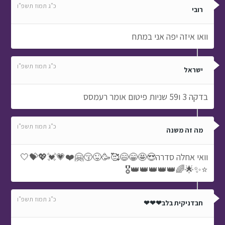
כ"ג תמוז תשפ"ו
רובי
וואו איזה יפה אני במתח
כ"ג תמוז תשפ"ו
ישראל
בדקה 3 ו59 שניות פיטום אומר רעמסס
כ"ג תמוז תשפ"ו
מה זה משנה
וואי אחלה סדרה😍🤩😁😄🥰🥳😜😚🤗❤️💗💓💖💝🤍
⭐✨🌟🌈👑👑👑👑👑🎖️
כ"ג תמוז תשפ"ו
חבדניקית בלב❤❤❤