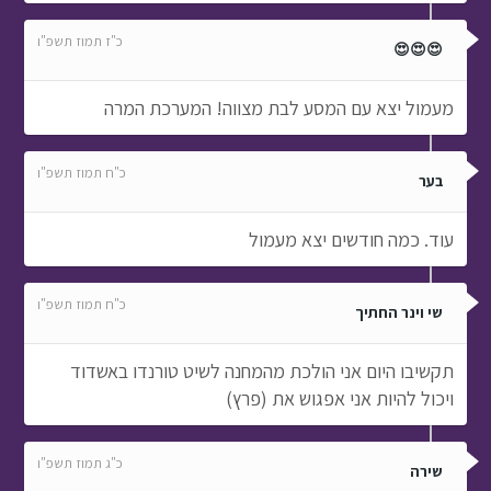
כ"ז תמוז תשפ"ו
😍😍😍
מעמול יצא עם המסע לבת מצווה! המערכת המרה
כ"ח תמוז תשפ"ו
בער
עוד. כמה חודשים יצא מעמול
כ"ח תמוז תשפ"ו
שי וינר החתיך
תקשיבו היום אני הולכת מהמחנה לשיט טורנדו באשדוד
ויכול להיות אני אפגוש את (פרץ)
כ"ג תמוז תשפ"ו
שירה