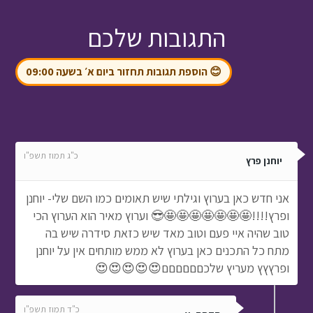
התגובות שלכם
😊 הוספת תגובות תחזור ביום א׳ בשעה 09:00
כ"ג תמוז תשפ"ו
יוחנן פרץ
אני חדש כאן בערוץ וגילתי שיש תאומים כמו השם שלי- יוחנן
ופרץ!!!!🤩🤩🤩🤩🤩🤩🤩😎 וערוץ מאיר הוא הערוץ הכי
טוב שהיה איי פעם וטוב מאד שיש כזאת סידרה שיש בה
מתח כל התכנים כאן בערוץ לא ממש מותחים אין על יוחנן
ופרץץץ מעריץ שלכםםםםםם😍😍😍😍😍
כ"ד תמוז תשפ"ו