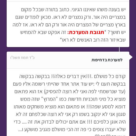
יש בעונה משהו שאיננו הגיוני. כתוב בתורה שבכל מקום
במצריים היה אור. ורק נמצרים לא ראו. מכאן לומדים שגם
בארץ מצריים של המצרים היה אור ורק הם לא ראו. אז למה
יש חושך? *
תגובת המערכת:
זה אפקט שבא להמחיש
שבאיזור הזה רוב האנשים לא ראו*
כ"ד תמוז תשפ"ו
למערכת בדחיפות
קודם כל מושלם .!!!אין דברים כאלה!! בבקשה בבקשה
בבקשה תענו לי :יש עוד אתר אחד שהייתי רשומה אליו פעם
(עד שנרשמתי לפה ואני לא רוצה להפסיק) אז הוא פתאום
מוציא כל מיני תוכניות חדשות כמו "המרוץ" שזה ממש
דומא למסע שפה!!! או פתאום הוא מוציא משחקים מאותו
סגנון אני לא ינקוב בשמו רק אני לא רוצה שכלפחם זה לא
היה אוגן כלפיכם !!! אם אתם יכולים לבדוק את זה .... כדי
שלא יעברו צופים כי פה זה הכי מושלם מגניב מושקע ו...