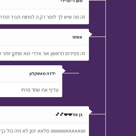
מענדי מרילי
זה מה שיש לך לומר רק ה לפחות תגיד תודה
אסתר
זה פפירוס הראשון אור אדרי הוא שחקן יותר 
ילדה מאשקלון
עדיף את שחר פרחי
בן צור❤️❤️💕💕
וווואאאאאוווווווווווו מלאא זמן לא היה כול