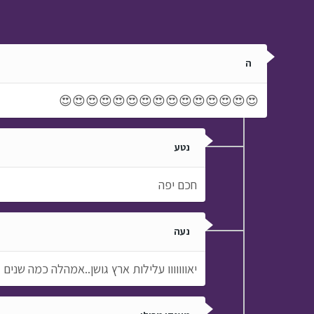
ה
😍😍😍😍😍😍😍😍😍😍😍😍😍😍😍
נטע
חכם יפה
נעה
יאווווווו עלילות ארץ גושן..אמהלה כמה שנ