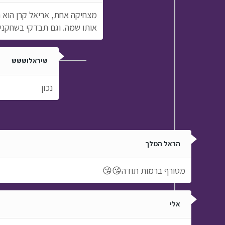
מצחיקה אחת, אריאל קרן הוא 
אותו שמה. וגם תבדקי בשחקנים
שיראלוששש
נכון
הראל המלך
מטורף ברמות תודה😘😘
אלי