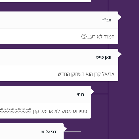
חב"ד
חמוד לא רע...🙄
וואן פייס
אריאל קרן הוא השחקן החדש
רותי
פפירוס ממש לא אריאל קרן 🤣🤣🤣🤣🤣
דניאלוש