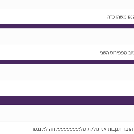
 או משהו כזה
טוב מפפירוס השני
 כך הרבה תגןבות אני גוללת מלאאאאאאאא וזה לא נגמר