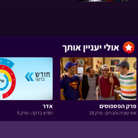
להציל את חדגא
עלילות ארץ גושן › פרק 5
אולי יעניין אותך
‹
לסמוך בעיניים
עצומות
עלילות ארץ גושן › פרק 4
פרק הפספוסים
אדר
אסי טוביה וחברים › פרק 18
חודש בדקה › פרק 6
מי מפחד מהחושך ב