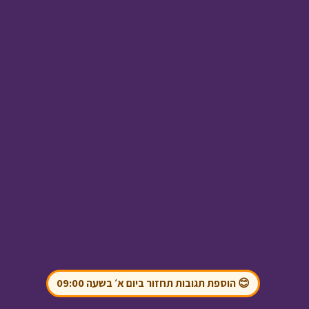
בול בפוני - פרק סיכום
העונה
• מתוך בול בפוני
בול בפוני - שאלות
ותשובות
• מתוך בול
בפוני
😊 הוספת תגובות תחזור ביום א׳ בשעה 09:00