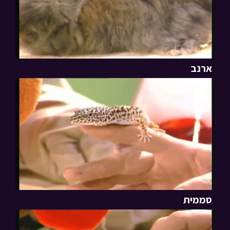
ארנב
סממית