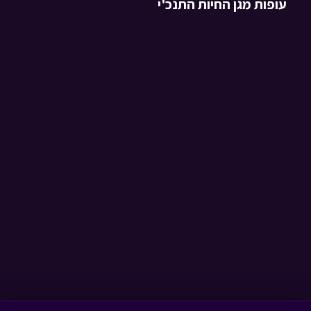
עופות מגן החיות התנכ'י