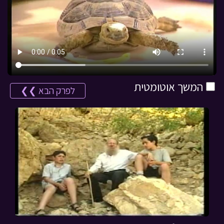
המשך אוטומטית
לפרק הבא ❯❯