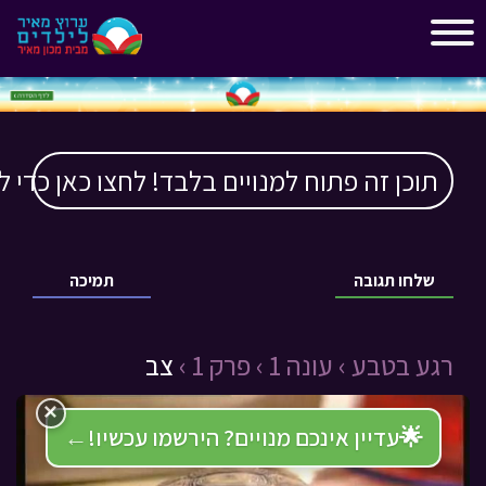
"
"
תוכן זה פתוח למנויים בלבד! לחצו כאן כדי ל
שלחו תגובה
תמיכה
רגע בטבע ›
עונה 1 ›
פרק 1 ›
צב
×
🌟
עדיין אינכם מנויים? הירשמו עכשיו!
←