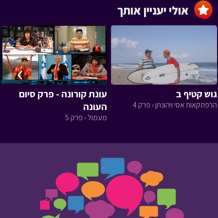
אולי יעניין אותך
›
‹
גוש קטיף ב
עונת קורונה - פרק סיום
הרפתקאות אסי ויהונתן › פרק 4
העונה
מעמול › פרק 5