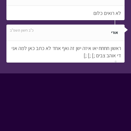
לא רואים כלום
כ"ב חשון תשפ"ב
אורי
ראשון חחחח יאו איזה ישן זה ואף אחד לא כתב כאן למה אני
די אוהב צבים ;] ;] ;]