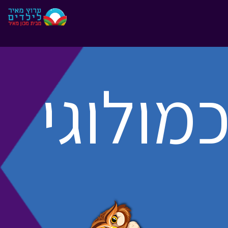
"
"
מולוגי