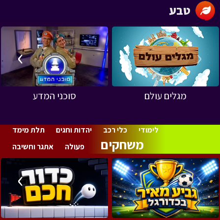
טבע
›
‹
מגלים עולם
סוכני המדע
לימודי
כלי רכב
יהדות וחגים
תלת מימד
משחקים
פעולה
אתגר וחשיבה
›
‹