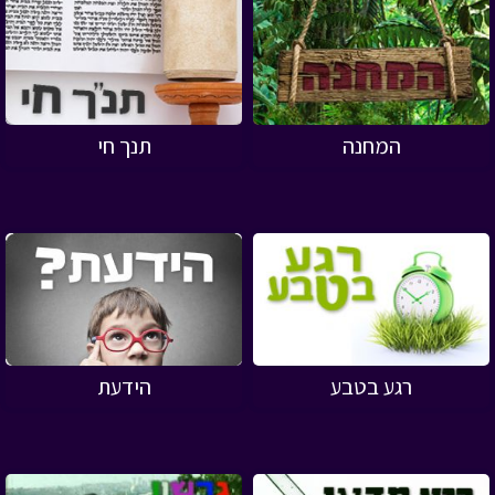
המחנה
תנך חי
רגע בטבע
הידעת