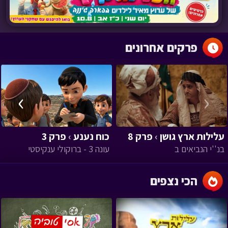
פרקים אחרונים
›
‹
עלילות ארץ גושן
›
פרק 8
כוח נענע
›
פרק 3
בנ''י הנביאים ב
עונה 3 - ברוקולי ענקיסטי
הכי נצפים