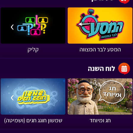
›
‹
המסע לבר המצווה
קליק
לוח השנה
›
‹
חג ומיוחד
שמשון חוגג חגים (ושמיטה)