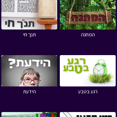
המחנה
תנך חי
רגע בטבע
הידעת