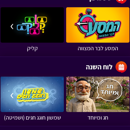
›
‹
המסע לבר המצווה
קליק
לוח השנה
›
‹
חג ומיוחד
שמשון חוגג חגים (ושמיטה)