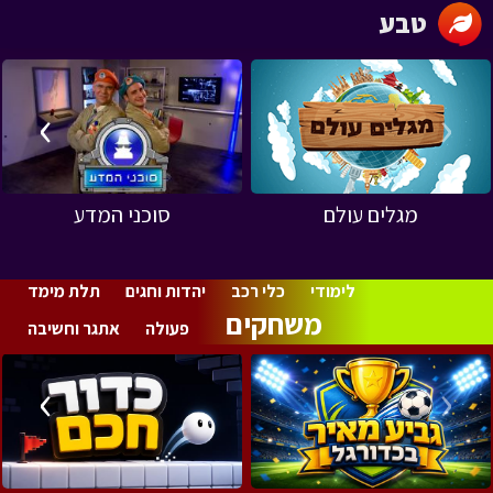
טבע
›
‹
מגלים עולם
סוכני המדע
לימודי
כלי רכב
יהדות וחגים
תלת מימד
משחקים
פעולה
אתגר וחשיבה
›
‹