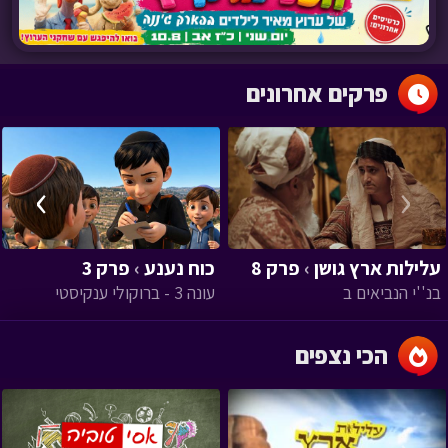
פרקים אחרונים
›
‹
עלילות ארץ גושן
›
פרק 8
כוח נענע
›
פרק 3
בנ''י הנביאים ב
עונה 3 - ברוקולי ענקיסטי
הכי נצפים