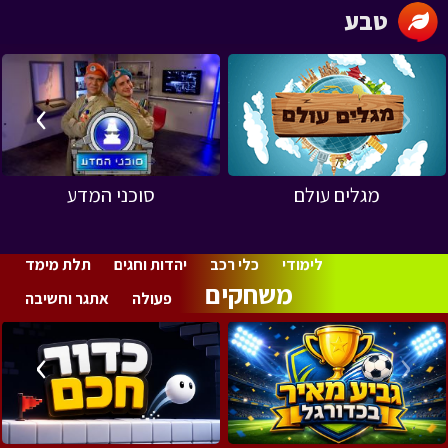
טבע
›
‹
מגלים עולם
סוכני המדע
לימודי
כלי רכב
יהדות וחגים
תלת מימד
משחקים
פעולה
אתגר וחשיבה
›
‹