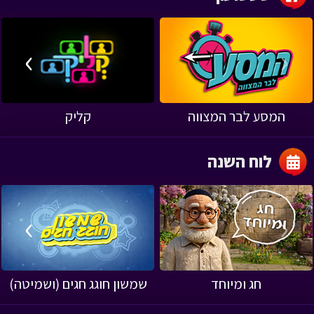
›
‹
המסע לבר המצווה
קליק
לוח השנה
›
‹
חג ומיוחד
שמשון חוגג חגים (ושמיטה)