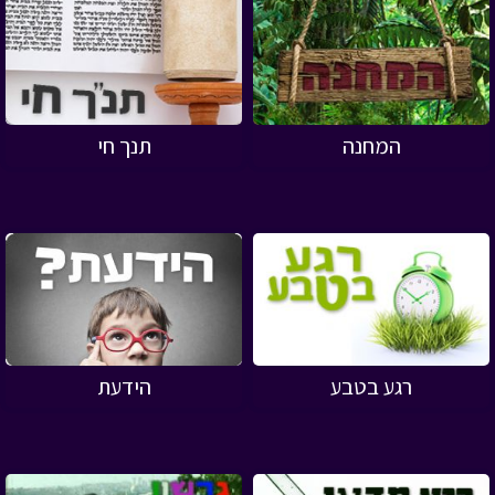
המחנה
תנך חי
רגע בטבע
הידעת