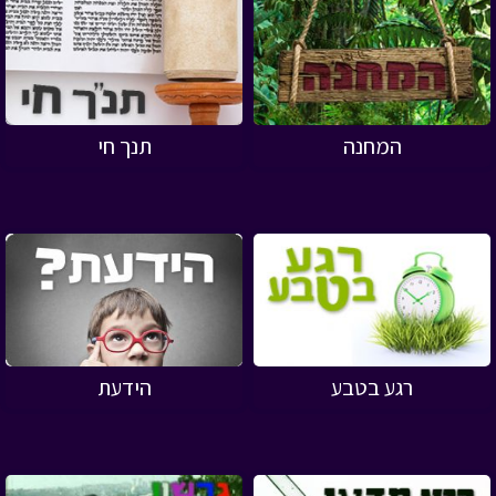
המחנה
תנך חי
רגע בטבע
הידעת