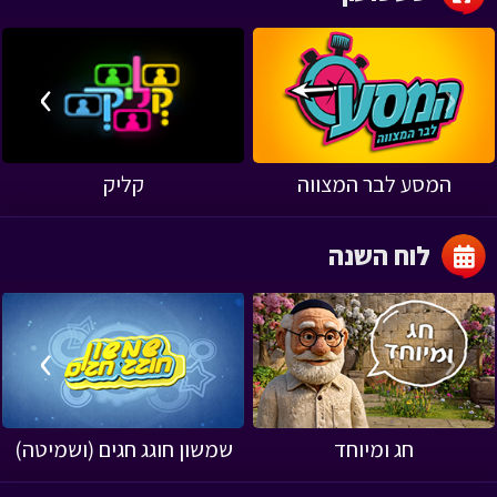
›
‹
המסע לבר המצווה
קליק
לוח השנה
›
‹
חג ומיוחד
שמשון חוגג חגים (ושמיטה)