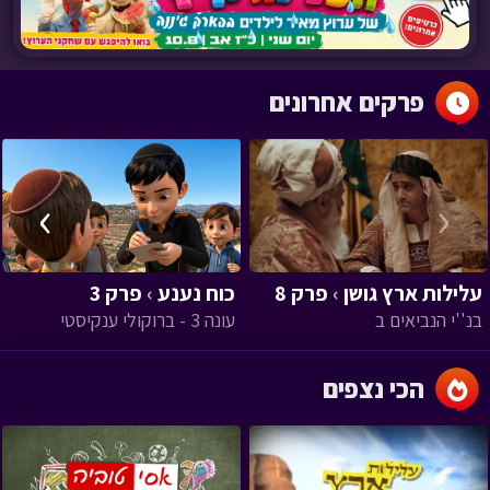
פרקים אחרונים
›
‹
עלילות ארץ גושן
›
פרק 8
כוח נענע
›
פרק 3
בנ''י הנביאים ב
עונה 3 - ברוקולי ענקיסטי
הכי נצפים