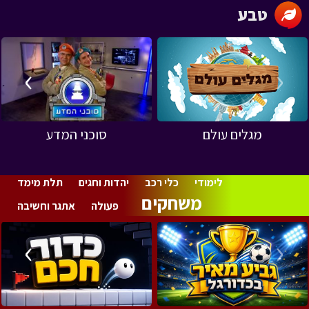
טבע
›
‹
מגלים עולם
סוכני המדע
לימודי
כלי רכב
יהדות וחגים
תלת מימד
משחקים
פעולה
אתגר וחשיבה
›
‹