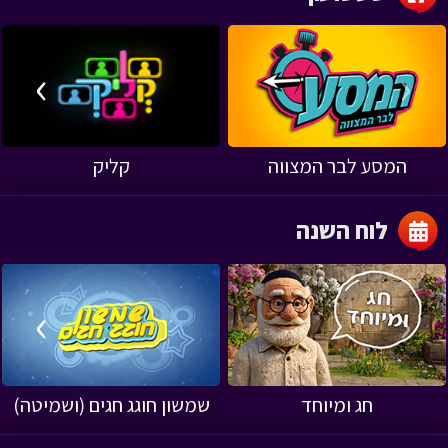
›
‹
המסע לבר המצווה
קליק
לוח השנה
›
‹
חג ומיוחד
שמשון חוגג חגים (ושמיטה)