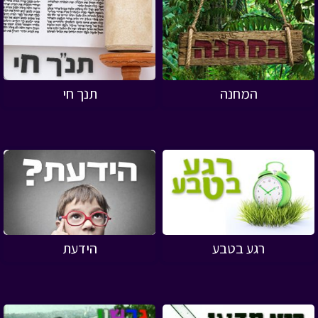
המחנה
תנך חי
רגע בטבע
הידעת