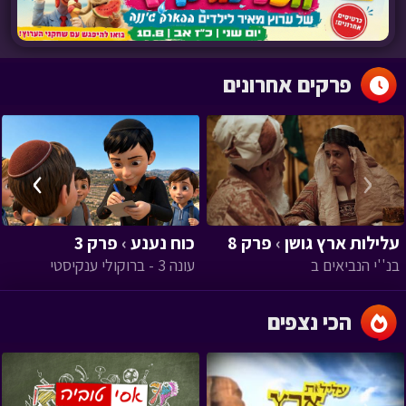
פרקים אחרונים
›
‹
עלילות ארץ גושן
›
פרק 8
כוח נענע
›
פרק 3
בנ''י הנביאים ב
עונה 3 - ברוקולי ענקיסטי
הכי נצפים