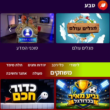
טבע
›
‹
מגלים עולם
סוכני המדע
לימודי
כלי רכב
יהדות וחגים
תלת מימד
משחקים
פעולה
אתגר וחשיבה
›
‹