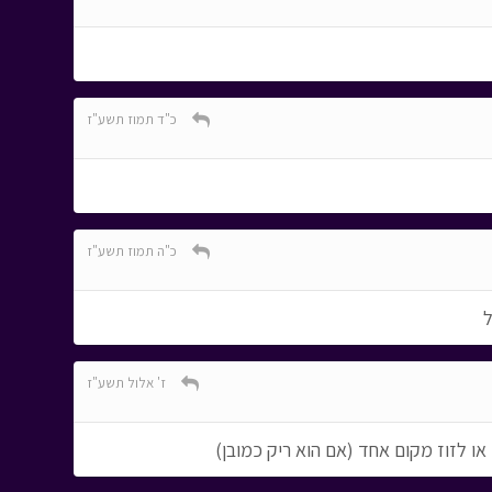
כ"ד תמוז תשע"ז
כ"ה תמוז תשע"ז
ל
ז' אלול תשע"ז
ו לזוז מקום אחד (אם הוא ריק כמובן)