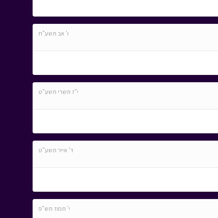
ו' אב תשע"ח
י"ז תשרי תשע"ט
ד' אייר תשע"ט
י' תמוז תש"פ