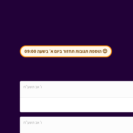
😊 הוספת תגובות תחזור ביום א׳ בשעה 09:00
ו' אב תשע"ח
ו' אב תשע"ח