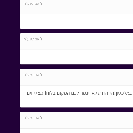
ו' אב תשע"ח
ו' אב תשע"ח
ו' אב תשע"ח
לישיות גם באלכסון!היזהרו שלא ייגמר לכם המקום בלוח! מצליחים
ו' אב תשע"ח