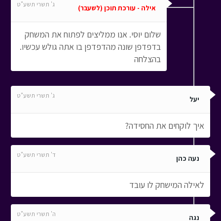
ג' תשרי תשע"ט
אילה - עורכת תוכן (לשעבר)
שלום יוסי. אנו ממליצים לפתוח את המשחק
בדפדפן שונה מהדפדפן בו אתה גולש עכשיו.
בהצלחה
ג' תשרי תשע"ט
יעל
איך לוקחים את החסידה?
ד' תשרי תשע"ט
נעה כהן
לאילה המישחק לו עובד
ה' תשרי תשע"ט
נגה