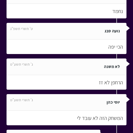
נחמד
ט' תשרי תשפ"ג
נועה סבג
הכי יפה
ג' תשרי תשע"ט
לא משנה
הרחפן לא זז
ג' תשרי תשע"ט
יוסי כהן
המשחק הזה לא עובד לי