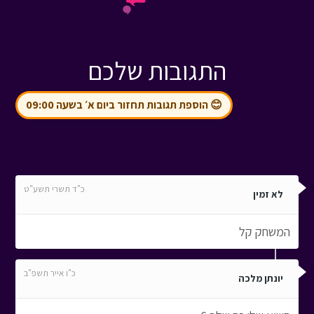
התגובות שלכם
😊 הוספת תגובות תחזור ביום א׳ בשעה 09:00
כ"ד תשרי תשע"ט
לא זמין
המשחק קל
כ"ו אייר תשפ"ב
יונתן מלכה