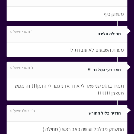
משחק כיף
ו' תשרי תשע"ט
תהילה סלינה
מערת השבעים לא עובדת לי
ז' תשרי תשע"ט
תמר דעי המלכה !!!
תמיד ברגע שנישאר לי אחד אז ניגמר לי הזמן!!! זה ממש
מעצבן !!!!!!!
כ"ז כסלו תשע"ט
הודיה כליל החורש
המשחק מבלבל ועושה כאב ראש ( מחילה )