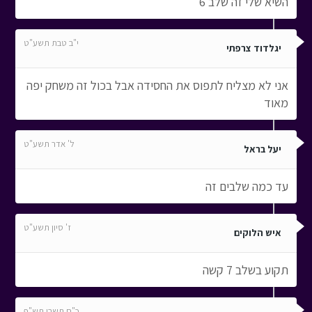
השיא שלי זה שלב 6
י"ב טבת תשע"ט
יגלדוד צרפתי
אני לא מצליח לתפוס את החסידה אבל בכול זה משחק יפה
מאוד
ל' אדר תשע"ט
יעל בראל
עד כמה שלבים זה
ז' סיון תשע"ט
איש הלוקים
תקוע בשלב 7 קשה
כ"ח תשרי תש"פ