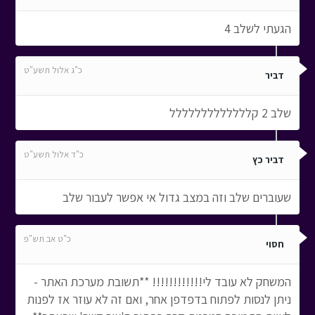
הגעתי לשלב 4
כ"ג אלול תשע"ט
דביר
שלב 2 קללללללללללללל
כ"ד אלול תשע"ט
דביר כץ
שעוברים שלב וזה במצב גדול אי אפשר לעבור שלב
כ"ט אב תש"פ
חסוי
המשחק לא עובד לי!!!!!!!!!!!! **תשובת מערכת האתר -
ניתן לנסות לפתוח בדפדפן אחר, ואם זה לא עוזר אז לפנות