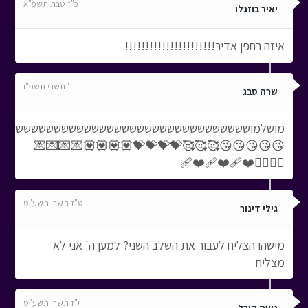
כ"ז טבת תשפ"א
יאיר בוזגלו
איזה רחפן אדיר!!!!!!!!!!!!!!!!!!!!!!
ז' תשרי תשפ"ו
שרה סבג
מושלמוששששששששששששששששששששששששששששששששש
😘😘😘😘😘🥰🥰🥰💝💝💝💝💟💟💟💟💌💌💌💌
❤️‍🔥❤️‍🔥❤️‍🩹❤️‍🩹❤️‍🩹
ט"ז תשרי תשע"ט
גילי דינור
מישהו הצליח לעבור את השלב השני? למען ה' אני לא
מצליח
י"ז תשרי תשע"ט