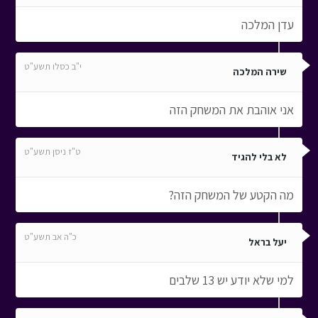
עדן המלכה
י"ב כסלו תשע"ט
שירה המלכה
אני אוהבת את המשחק הזה
ט"ז ניסן תשע"ט
לא בלי להגיד
מה הקטע של המשחק הזה?
כ"ה אב תשע"ט
יעל בראל
למי שלא יודע יש 13 שלבים