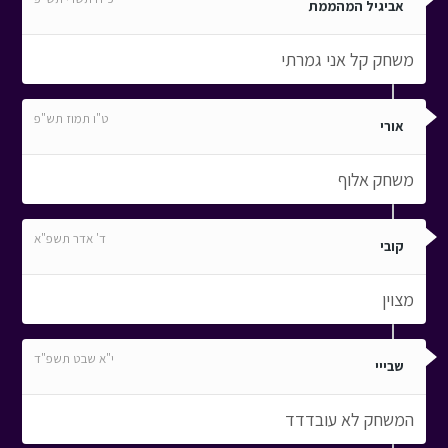
אביגיל המהממת
משחק קל אני גמרתי
ט"ו תמוז תש"פ
אורי
משחק אלוף
ד' אדר תשפ"א
קובי
מצוין
י"א שבט תשפ"ד
שבייי
המשחק לא עובדדד