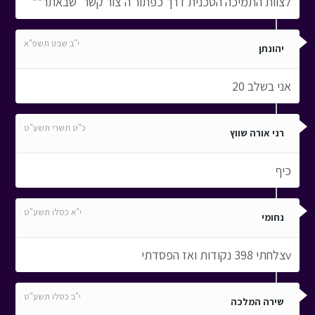
לצוות התמיכה הטכנית דרך כפתור ה'צור קשר' שבאתר**
י"ב שבט תשפ"א
יהונתן
אני בשלב 20
כ"ט תשרי תשע"ט
רני אורה שווץ
כיף
י"א כסלו תשע"ט
נחומי
vצלחתי 398 נקודות ואז הפסדתי
י"ב כסלו תשע"ט
שירה המלכה