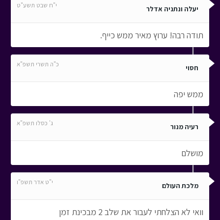
י"ח שבט תשע"ט
יעלה ונתניה אדלר
תודה רבה! ערוץ מאיר ממש כייף.
כ"ה תשרי תשפ"א
חסוי
ממש יפה
ג' כסלו תשפ"א
רעיה מנור
מושלם
י"ט אדר תשפ"ו
מלכת העולם
וואי לא הצלחתי לעבור את שלב 2 מבכינת זמן