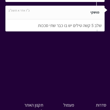
כ"ז אדר א תשפ"ב
מושקי
שלב 5 קשה טילים יש בו כבר שתי סככות
סדרות
מעמול
תקנון האתר