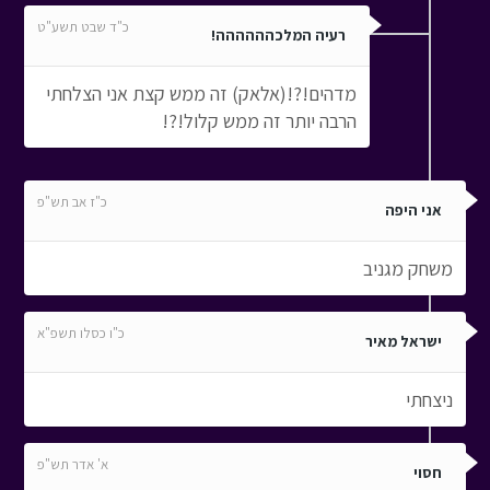
כ"ד שבט תשע"ט
רעיה המלכהההההה!
מדהים!?!(אלאק) זה ממש קצת אני הצלחתי
הרבה יותר זה ממש קלול!?!
כ"ז אב תש"פ
אני היפה
משחק מגניב
כ"ו כסלו תשפ"א
ישראל מאיר
ניצחתי
א' אדר תש"פ
חסוי