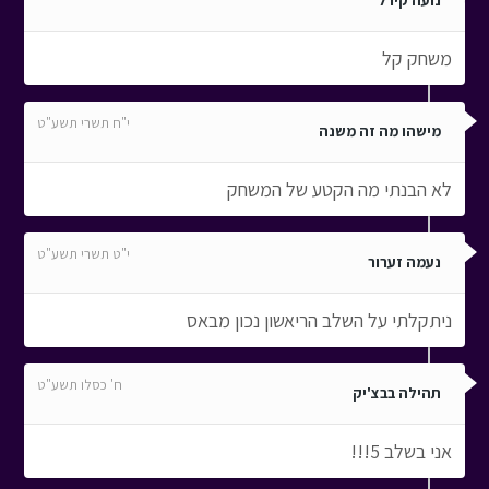
נועה קירל
משחק קל
י"ח תשרי תשע"ט
מישהו מה זה משנה
לא הבנתי מה הקטע של המשחק
י"ט תשרי תשע"ט
נעמה זערור
ניתקלתי על השלב הריאשון נכון מבאס
ח' כסלו תשע"ט
תהילה בבצ'יק
אני בשלב 5!!!