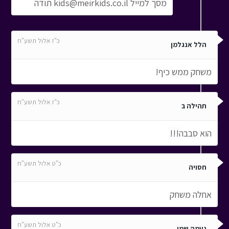
מסך למייל kids@meirkids.co.il תודה
כ"ז אלול תשע"ח
הלל אנגלמן
משחק ממש כיף!
כ"ז אלול תשע"ח
תהילה ב
הוא סבבה!!!
כ"ט אלול תשע"ח
חסויה
אחלה משחק
כ"ט אלול תשע"ח
נעמה שמו