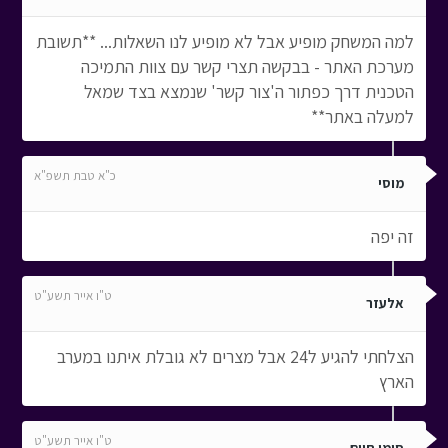
למה המשחק מופיע אבל לא מופיע לנו השאלות... **תשובת
מערכת האתר - בבקשה תצרי קשר עם צוות התמיכה
הטכנית דרך כפתור ה'צור קשר' שנמצא בצד שמאל
למעלה באתר**
כ"א טבת תשפ"א
מוסי
זה יפה
ט"ו אייר תשע"ט
אלעזר
הצלחתי להגיע ל24 אבל מצרים לא גובלת איתנו במערב
הארץ
ט"ו אייר תשע"ט