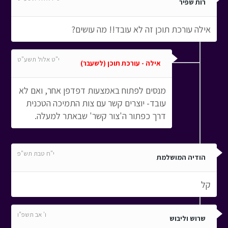
רות שפיר
אילה עורכת תוכן זה לא עובד!! מה עושים?
י"ט אלול תשע"ט
אילה - עורכת תוכן (לשעבר)
מנסים לפתוח באמצעות דפדפן אחר, ואם לא
עובד- יוצרים קשר עם צות התמיכה הטכנית
דרך כפתור ה'צור קשר' שבאתר למעלה.
י"ח טבת תש"פ
הודיה המושלמת
קל
ו' אב תשפ"ו
שרוש וליבוש