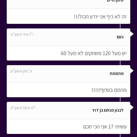
סימן חיים
זה לא כיף אני יודע הכול!!!
י"ז אייר תשע"ט
נעם
יש מעל 120 משחקים לא מעל 60
ט' סיון תשע"ט
מהממת
מהמם בטרוף!!!!!
י"ט תמוז תשע"ט
לבנון מנחם בן דוד
עשיתי 17 אני הכי חכם