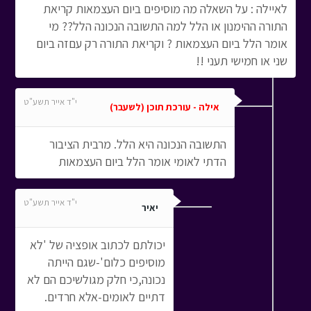
לאיילה : על השאלה מה מוסיפים ביום העצמאות קריאת
התורה ההימנון או הלל למה התשובה הנכונה הלל?? מי
אומר הלל ביום העצמאות ? וקריאת התורה רק עםזה ביום
שני או חמישי תעני !!
י"ד אייר תשע"ט
אילה - עורכת תוכן (לשעבר)
התשובה הנכונה היא הלל. מרבית הציבור
הדתי לאומי אומר הלל ביום העצמאות
י"ד אייר תשע"ט
יאיר
יכולתם לכתוב אופציה של 'לא
מוסיפים כלום'-שגם הייתה
נכונה,כי חלק מגולשיכם הם לא
דתיים לאומים-אלא חרדים.