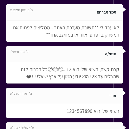
כ"ט ניסן תשפ"א
תמר אברהם
לא עבד לי **תשובת מערכת האתר - ממליצים לפתוח את
המשחק בדפדפן אחר או במחשב אחר**
ג' אייר תשפ"ו
חסוי/ה
קצת קשה, השיא שלי הוא 12...🥺🥺🥺כל הכבוד לזה
שהצליח עד 23! הוא יודע המון על ארץ ישאל!!!!❤️
ה' תמוז תשע"ט
אורי
השיא שלי הוא 1234567890
ט"ז אלול תשע"ט