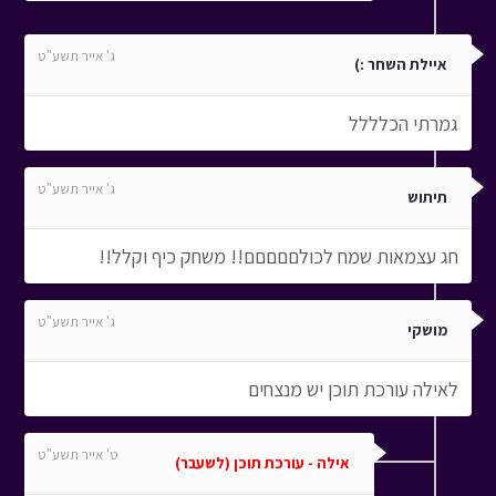
ג' אייר תשע"ט
איילת השחר :)
גמרתי הכלללל
ג' אייר תשע"ט
תיתוש
חג עצמאות שמח לכולםםםםם!! משחק כיף וקלל!!
ג' אייר תשע"ט
מושקי
לאילה עורכת תוכן יש מנצחים
ט' אייר תשע"ט
אילה - עורכת תוכן (לשעבר)