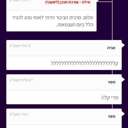
אילה - עורכת תוכן (לשעבר)
שלום. מרבית הציבור הדתי לאומי נוהג להגיד
הלל ביום העצמאות.
ט' אייר תשע"ט
אביה
קללללללללללללללללללללללללל
י"ט אלול תשע"ט
חסוי
מדי קל!!
י' אייר תשע"ט
חסוי