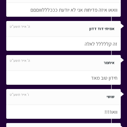
וואאו איזה פדיחות אני לא יודעת כככלללוווםםם
ה' אייר תשע"ט
אמיתי דוד דדון
זה קללללל לאלה
ה' אייר תשע"ט
איתמר
חידון טוב מאד
ו' אייר תשע"ט
שושי
וואו!!!!