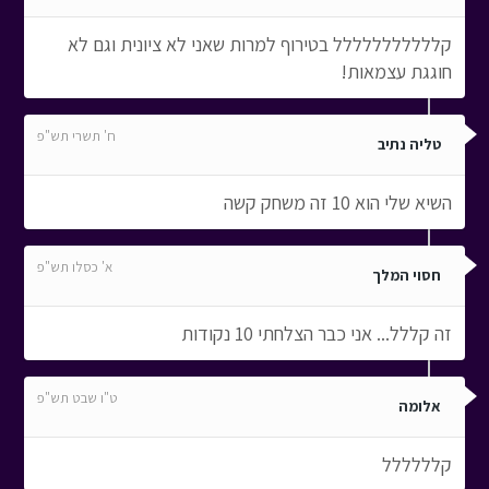
קללללללללללל בטירוף למרות שאני לא ציונית וגם לא
חוגגת עצמאות!
ח' תשרי תש"פ
טליה נתיב
השיא שלי הוא 10 זה משחק קשה
א' כסלו תש"פ
חסוי המלך
זה קללל... אני כבר הצלחתי 10 נקודות
ט"ו שבט תש"פ
אלומה
קלללללל