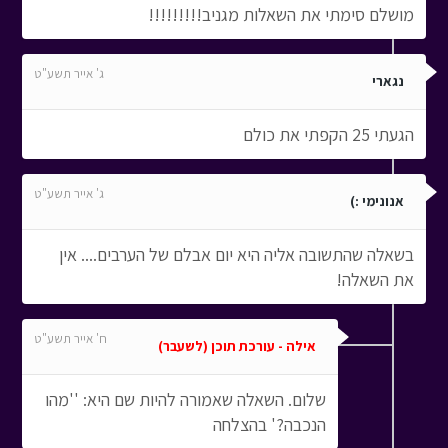
מושלם סימתי את השאלות מגניב!!!!!!!!!
ג' אייר תשע"ט
נגארי
הגעתי 25 הקפתי את כולם
ג' אייר תשע"ט
אנונימי :)
בשאלה שהתשובה אליה היא יום אבלם של הערבים.... אין
את השאלה!
ח' אייר תשע"ט
אילה - עורכת תוכן (לשעבר)
שלום. השאלה שאמורה להיות שם היא: ''מהו
הנכבה?' בהצלחה