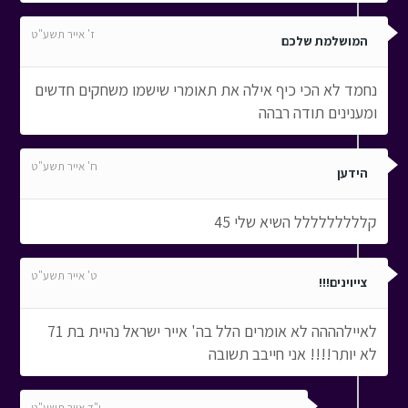
ז' אייר תשע"ט
המושלמת שלכם
נחמד לא הכי כיף אילה את תאומרי שישמו משחקים חדשים
ומענינים תודה רבהה
ח' אייר תשע"ט
הידען
קללללללללל השיא שלי 45
ט' אייר תשע"ט
צייוינים!!!
לאיילהההה לא אומרים הלל בה' אייר ישראל נהיית בת 71
לא יותר!!!! אני חייבב תשובה
י"ד אייר תשע"ט