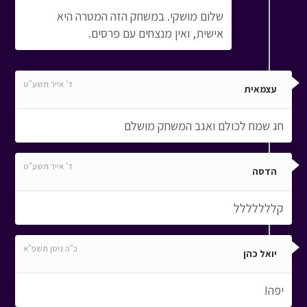
שלום מושקי. במשחק הזה המטרה היא
אישית, ואין מנצחים עם פרסים.
ד' אייר תשע"ט
עצמאית
חג שמח לכולם ואגב המשחק מושלם
ד' אייר תשע"ט
הדסה
קללללללל
כ"ה ניסן תשפ"א
יואל כהן
יפה!