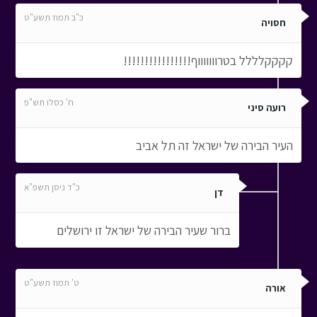
כ"ב תמוז תשע"ט
חסויה
קקקקלללל בטרוווווווף!!!!!!!!!!!!!!!!
ח' כסלו תש"פ
רועה סיני
העיר הבירה של ישראל זה תל אביב
כ"ד ניסן תשפ"א
דן
ברור שעיר הבירה של ישראל זו ירושלים
ט' תמוז תשע"ט
אורה