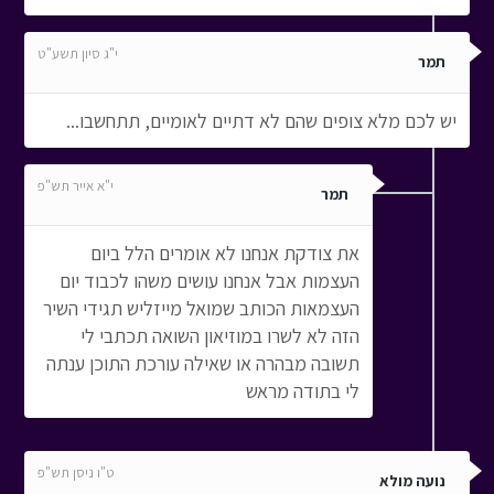
י"ג סיון תשע"ט
תמר
יש לכם מלא צופים שהם לא דתיים לאומיים, תתחשבו...
י"א אייר תש"פ
תמר
את צודקת אנחנו לא אומרים הלל ביום
העצמות אבל אנחנו עושים משהו לכבוד יום
העצמאות הכותב שמואל מייזליש תגידי השיר
הזה לא לשרו במוזיאון השואה תכתבי לי
תשובה מבהרה או שאילה עורכת התוכן ענתה
לי בתודה מראש
ט"ו ניסן תש"פ
נועה מולא