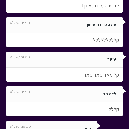
לדביר - מסתמא כן!
ג' אייר תשע"ט
אילה עורכת-עיתון
קללללללללל
ג' אייר תשע"ט
שיינר
קל מאד מאד מאד
ג' אייר תשע"ט
לאה הד
קללל
כ"ב אב תשע"ט
חסוי!