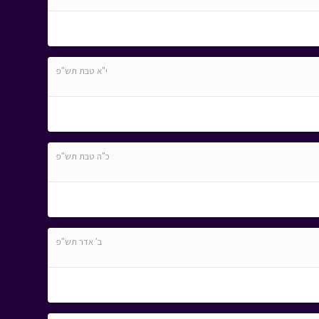
י"א טבת תש"פ
כ"ה טבת תש"פ
ב' אדר תש"פ