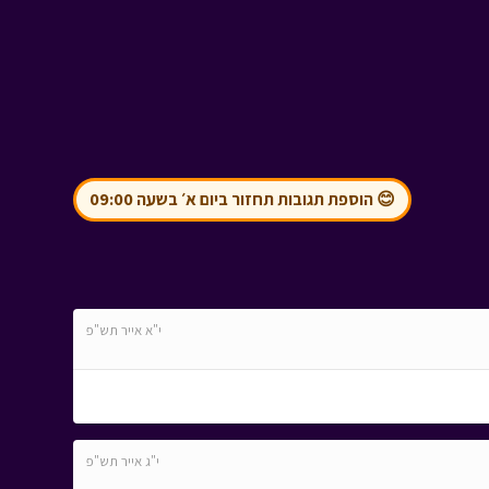
😊 הוספת תגובות תחזור ביום א׳ בשעה 09:00
י"א אייר תש"פ
י"ג אייר תש"פ