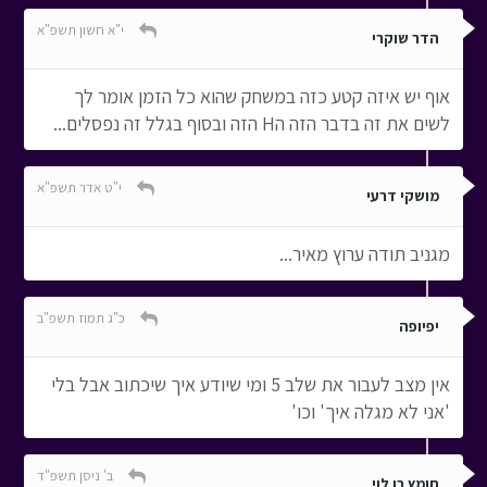
י"א חשון תשפ"א
הדר שוקרי
אוף יש איזה קטע כזה במשחק שהוא כל הזמן אומר לך
לשים את זה בדבר הזה הH הזה ובסוף בגלל זה נפסלים...
י"ט אדר תשפ"א
מושקי דרעי
מגניב תודה ערוץ מאיר...
כ"ג תמוז תשפ"ב
יפיופה
אין מצב לעבור את שלב 5 ומי שיודע איך שיכתוב אבל בלי
'אני לא מגלה איך' וכו'
ב' ניסן תשפ"ד
תומץ בן לוי