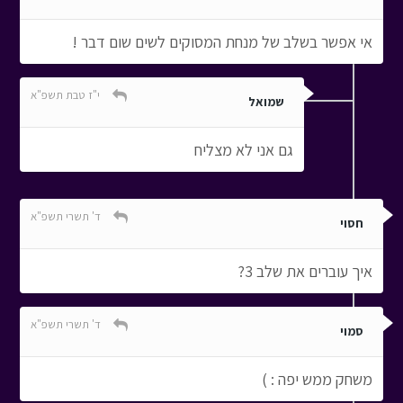
אי אפשר בשלב של מנחת המסוקים לשים שום דבר !
י"ז טבת תשפ"א
שמואל
גם אני לא מצליח
ד' תשרי תשפ"א
חסוי
איך עוברים את שלב 3?
ד' תשרי תשפ"א
סמוי
משחק ממש יפה : )