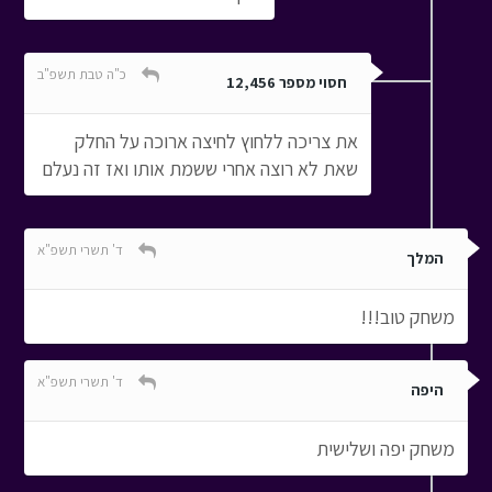
כ"ה טבת תשפ"ב
חסוי מספר 12,456
את צריכה ללחוץ לחיצה ארוכה על החלק
שאת לא רוצה אחרי ששמת אותו ואז זה נעלם
ד' תשרי תשפ"א
המלך
משחק טוב!!!
ד' תשרי תשפ"א
היפה
משחק יפה ושלישית