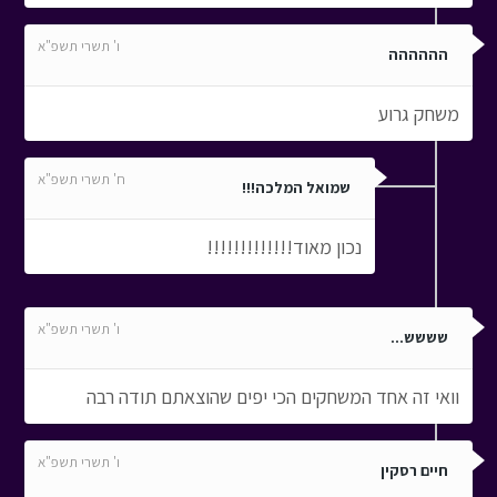
ו' תשרי תשפ"א
הההההה
משחק גרוע
ח' תשרי תשפ"א
שמואל המלכה!!!
נכון מאוד!!!!!!!!!!!!!
ו' תשרי תשפ"א
שששש...
וואי זה אחד המשחקים הכי יפים שהוצאתם תודה רבה
ו' תשרי תשפ"א
חיים רסקין