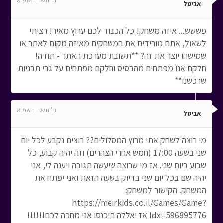
ח' תשרי תשפ"א
אביטל
פששש... איזה משחק! כל הכבוד לכם ערוץ מאיר! רציתי
לשאול, אתם מורידים את המשחקים מאיזה מקום לאתר או
שמישהו יוצר את זה? **תשובת מערכת האתר - תודה!
חלקם אנו מפתחים מהבסיס וחלקם מפתחים על גבי תבניות
שרכשנו**
ח' תשרי תשפ"א
אביטל
מי רוצה לשחק אתי מרוץ המסלולים?? רוצים נקבע לכל יום
שני בשעה 17:00 (חמש אחרי הצהרים) וזה יהיה קבוע, כל
שבוע ביום שני. אז מי שרוצה שיעשה תגובה ויענה לי, אני
יהיה שם בכל יום שני בדיוק בשעה הזאת ואני יפתח את
המשחק. הקישור למשחק:
https://meirkids.co.il/Games/Game?
Idx=596895776 אז יאללה תיכנסו אני מחכה לכם!!!!!!