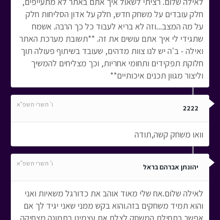
לאילה שלום. רציתי לשאול איך אתם באתר לא מתעייפים,
חלק עובדים על משחק חדש, חלק על אדון הסליחות חלק
על מה המצב...וזה לא בריא לעבוד כל כך הרבה. אשמח
שתגידי לי איך אתם עושים את זה. **תשובת מערכת האתר
ואילה - ב'ה יש לנו צוות מדהים, שעובד בשיתוף פעולה תוך
חלוקת תפקידים ותחומי אחריות, וכך מצליחים להמשיך
וליצור מגוון תכנים איכותיים**
ו' תשרי תשפ"א
2222
וואו משחק קשה,תודה
ו' תשרי תשפ"א
יהונתן אברהם בראל
לאילה שלום.אח שלי מאוד אוהב את כדורגל משאיות ואני
והוא תמיד משחקים בזה.והוא בקש ממני שאני יגיד לך אם
אפשר בתחילת המשחק לצלם את עצמינו בתמונה מצחיקה