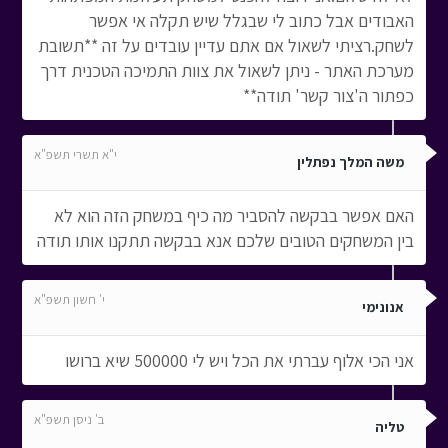
האבודים אבל כתוב לי שבגלל שיש תקלה אי אפשר
לשחק.רציתי לשאול אם אתם עדיין עובדים על זה **תשובת
מערכת האתר - ניתן לשאול את צוות התמיכה הטכנית דרך
כפתור ה'צור קשר' תודה**
י"א תשרי תשפ"א
משה המלך נפתלין
האם אפשר בבקשה להסביר מה כיף במשחק הזה הוא לא
בין המשחקים הטובים שלכם אנא בבקשה תתקנו אותו תודה
י' חשון תשפ"א
אנונימי
אני הכי אלוף עברתי את הכל ויש לי 500000 שיא ברושו
ב' ניסן תשפ"א
טליה