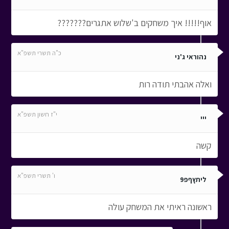
אוף!!!!! איך משחקים ב'שלוש אתגרים???????
כ"ה תשרי תשפ"א
נהוראי ג'ני
ואלה אהבתי תודה רות
י"ז חשון תשפ"א
ייי
קשה
ו' תשרי תשפ"א
ליתץףפ9
ראשונה ראיתי את המשחק עולה