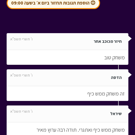
😊 הוספת תגובות תחזור ביום א׳ בשעה 09:00
ו' תשרי תשפ"א
חיזר מכוכב אחר
משחק טוב
ו' תשרי תשפ"א
הדסה
זה משחק ממש כיף
ו' תשרי תשפ"א
שיראל
משחק ממש כיף ואתגרי. תודה רבה ערוץ מאיר