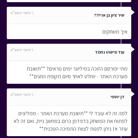
ו' תשרי תשפ"א
שיר ציון בן ארי!??
איך משחקים
ו' תשרי תשפ"א
עוד מישהו נחמד
מתי יפורסם הזוכה במיליונר ימים נוראים? **תשובת
מערכת האתר - יוחלט לאחר סיום תקופת החגים**
ו' תשרי תשפ"א
דן יוספי
למה זה לא עובד לי **תשובת מערכת האתר - ממליצים
לפתוח את המשחק בדפדפן כרום במחשב נייח, ואם זה לא
עוזר אז ניתן לפנות לצוות התמיכה הטכנית**