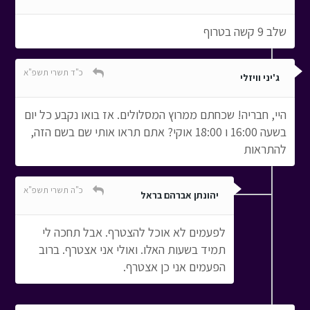
שלב 9 קשה בטרוף
כ"ד תשרי תשפ"א
ג'יני וויזלי
היי, חבריה! שכחתם ממרוץ המסלולים. אז בואו נקבע כל יום
בשעה 16:00 ו 18:00 אוקי? אתם תראו אותי שם בשם הזה,
להתראות
כ"ה תשרי תשפ"א
יהונתן אברהם בראל
לפעמים לא אוכל להצטרף. אבל תחכה לי
תמיד בשעות האלו. ואולי אני אצטרף. ברוב
הפעמים אני כן אצטרף.