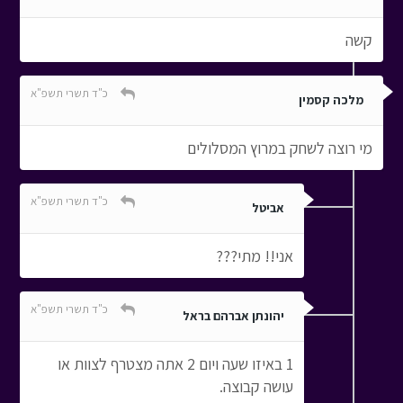
קשה
כ"ד תשרי תשפ"א
מלכה קסמין
מי רוצה לשחק במרוץ המסלולים
כ"ד תשרי תשפ"א
אביטל
אני!! מתי???
כ"ד תשרי תשפ"א
יהונתן אברהם בראל
1 באיזו שעה ויום 2 אתה מצטרף לצוות או
עושה קבוצה.