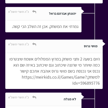
כ"ה תשרי תשפ"א
יהונתן אברהם בראל
גמרתי את המשחק. אכן זה השלב הכי קשה.
כ"ה תשרי תשפ"א
מושי גרוס
היום בשעה 2 וחצי משחק במרוץ המסלולים אשמח שיצטרפו
כמה שיותר מי שרוצה שיכתוב וגם שיכתוב באיזה שם הוא
נכנס אני נכנסת בשם מושי גרוס אוהבת אתכם קישור
למשחק:https://meirkids.co.il/Games/Game?
Idx=596895776
כ"ה תשרי תשפ"א
לא מגלה