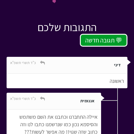
התגובות שלכם
תגובה חדשה 💬
כ"ד תשרי תשפ"א
דיני
ראשונה
כ"ד תשרי תשפ"א
אננומית
איילה התחברנו וכתבנו את השם משתמש
והסיסמא נכון כמו שנרשמנו כתבו לנו וזה
כתוב שזה שגוי!! מה אפשר לעשות???