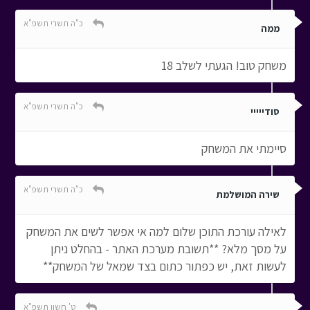
כ"ה תשרי תשפ"א
ממה
משחק טוב! הגעתי לשלב 18
כ"ה תשרי תשפ"א
סודייייי
סיימתי את המשחק
כ"ה תשרי תשפ"א
שירה המושלמת
לאילה עורכת התוכן שלום למה אי אפשר לשים את המשחק
על מסך מלא? **תשובת מערכת האתר - בהחלט ניתן
לעשות זאת, יש כפתור כתום בצד שמאל של המשחק**
ט' חשון תשפ"א