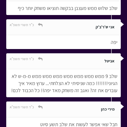
שלב שלוש ממש מעצבן בבקשה תוציאו משחק יותר כיף
כ"ד תשרי תשפ"א
אני ש'ר'ב'ק
יפה
כ"ד תשרי תשפ"א
אביטל
שלב 9 ממש ממש ממש ממש ממש ממש ממש מ-מ-ש לא
הגיוני!!!!!!! כמה שניסיתי לא הצלחתי... ערוץ מאיר איך
עוברים את זה? ואגב זה משחק מאד יפה!! כל הכבוד לכם!
כ"ד תשרי תשפ"א
מירי כהן
חבל שאי אפשר לעשות את שלב תשע סיוט