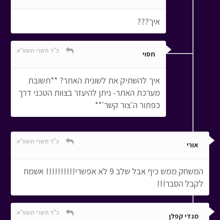
איך???
כ"ד תשרי תשפ"א
חסוי
איך להשתיק את לשונית האתר? **תשובת
מערכת האתר- ניתן להיעזר בצוות הטכני דרך
כפתור ה'צור קשר'**
כ"ד תשרי תשפ"א
אורי
המשחק ממש כיף אבל שלב 9 לא אפשרי!!!!!!!!!! אשמח
לקבל הסבר!!!
כ"ד תשרי תשפ"א
מנדי קפלן