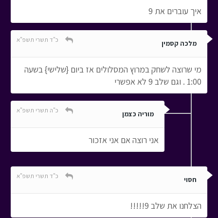
איך עוברים את 9
כ"ד תשרי תשפ"א
מלכה קסמין
מי שרוצה לשחק במרוץ המסלולים אז ביום {שלישי} בשעה
1:00 . וגם שלב 9 לא אפשרי
כ"ה תשרי תשפ"א
מוריה כצמן
אני רוצה אם אני אזכור
כ"ד תשרי תשפ"א
חסוי
הצלחנו את שלב 9!!!!!