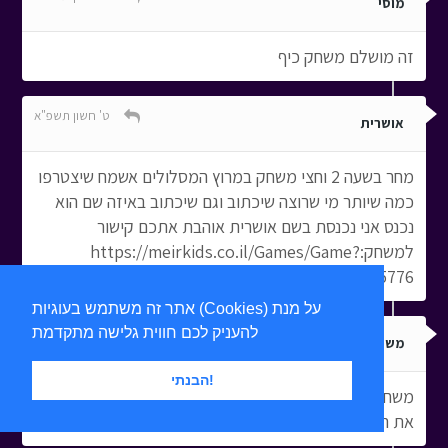
מוסי
זה מושלם משחק כיף
ט' חשון תשפ"א
אושרית
מחר בשעה 2 וחצי משחק במרוץ המסלולים אשמח שיצטרפו
כמה שיותר מי שרוצה שיכתוב וגם שיכתוב באיזה שם הוא
נכנס אני נכנסת בשם אושרית אוהבת אתכם קישור
למשחק:https://meirkids.co.il/Games/Game?
Idx=596895776
אתר זה משתמש בעוגיות (Cookies) על מנת
להעניק לכם חווית גלישה מתקדמת
י"א חשון תשפ"א
משפחת אוסלנדר
הבנתי!
משחק ממש קל אבל כיף מאוד יש רק 30 שלבים וסיימנו
את הכל.