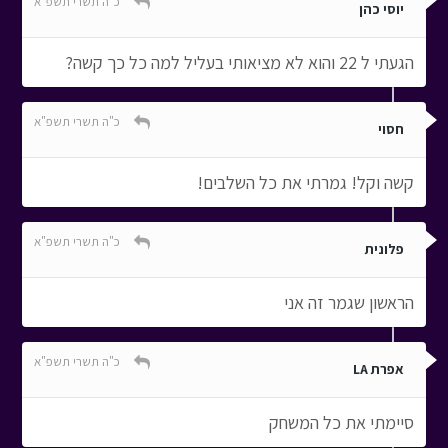
כ"ה תשרי תשפ"א
יוסי כהן
הגעתי ל 22 והוא לא מציאותי בעליל למה כל כך קשה?
כ"ה תשרי תשפ"א
חסוי
קשה וקל! גמרתי את כל השלבים!
כ"ה תשרי תשפ"א
פלונית
הראשון שגמר זה אני
כ"ה תשרי תשפ"א
אפרת LA
סיימתי את כל המשחק