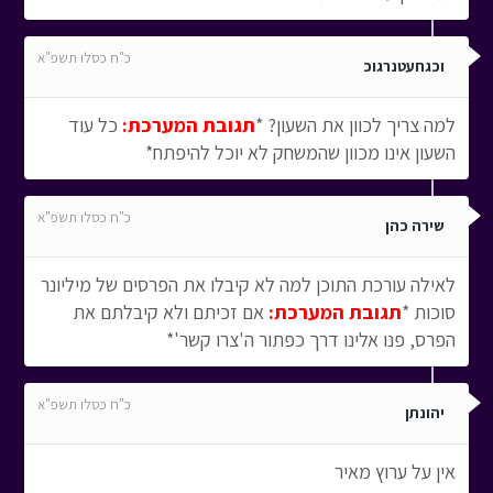
כ"ח כסלו תשפ"א
וכגחעטנרגוכ
למה צריך לכוון את השעון? *
תגובת המערכת:
כל עוד
השעון אינו מכוון שהמשחק לא יוכל להיפתח*
כ"ח כסלו תשפ"א
שירה כהן
לאילה עורכת התוכן למה לא קיבלו את הפרסים של מיליונר
סוכות *
תגובת המערכת:
אם זכיתם ולא קיבלתם את
הפרס, פנו אלינו דרך כפתור ה'צרו קשר'*
כ"ח כסלו תשפ"א
יהונתן
אין על ערוץ מאיר