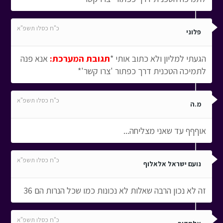
כ"ח כסלו תשפ"א
פלוני
הגעתי למליון ולא כתוב אותי *
תגובת המערכת:
אנא פנה
לתמיכה הטכנית דרך כפתור 'צרו קשר'*
כ"ח כסלו תשפ"א
מ.ה
אוףףף עד שאני מצליחה...
כ"ח כסלו תשפ"א
נועם ישראל אלאלוף
זה לא נכון הרבה שאלות לא נכונות כמו שכל הנרות הם 36
כ"ח כסלו תשפ"א