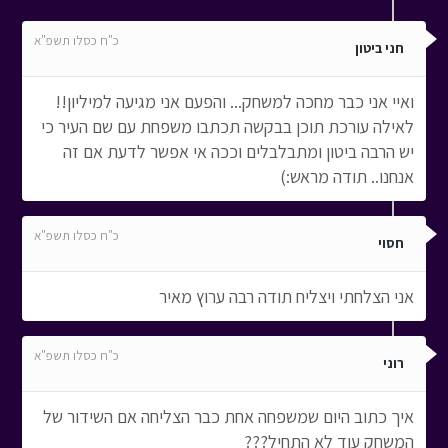
כ"ח כסלו תשפ"א
חני ביטון
ואיי אני כבר מחכה למשחק... והפעם אני מגיעה למיליון!!
לאילה עורכת תוכן בבקשה תכתבו משפחת עם שם העיר כי
יש הרבה ביטון ומתבלבלים וככה אי אפשר לדעת אם זה
אנחנו.. תודה מראש:)
כ"ח כסלו תשפ"א
חסוי
אני הצלחתי ויצליח תודה רבה ערוץ מאיר
כ"ח כסלו תשפ"א
רוני
איך כתוב היום שמשפחה אחת כבר הצליחה אם השידור של
המשחק עוד לא התחיל???