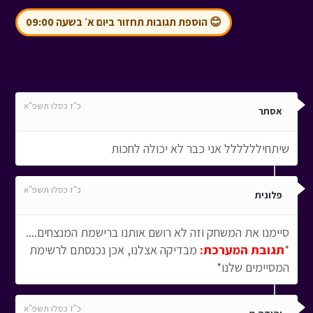
😊 הוספת תגובות תחזור ביום א׳ בשעה 09:00
כ"ז כסלו תשפ"א
אסתר
שיתחילללללל אני כבר לא יכולה לחכות
כ"ז כסלו תשפ"א
פלונית
סיימנו את המשחק וזה לא רושם אותנו ברישמת המנצחים....
*
תגובת המערכת:
מבדיקה אצלנו, אכן נכנסתם לרשימת
המסיימים שלנו*
כ"ז כסלו תשפ"א