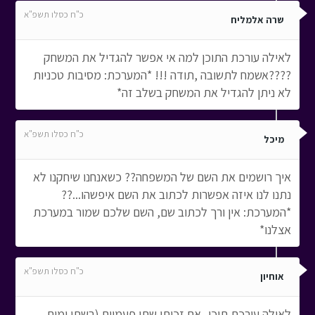
כ"ח כסלו תשפ"א
שרה אלמליח
לאילה עורכת התוכן למה אי אפשר להגדיל את המשחק
????אשמח לתשובה ,תודה !!! *המערכת: מסיבות טכניות
לא ניתן להגדיל את המשחק בשלב זה*
כ"ח כסלו תשפ"א
מיכל
איך רושמים את השם של המשפחה?? כשאנחנו שיחקנו לא
נתנו לנו איזה אפשרות לכתוב את השם איפשהו...??
*המערכת: אין ורך לכתוב שם, השם שלכם שמור במערכת
אצלנו*
כ"ח כסלו תשפ"א
אוחיון
לאילה עורכת תוכן- אם זכיתי שתי פעמיים (בשתי ימים