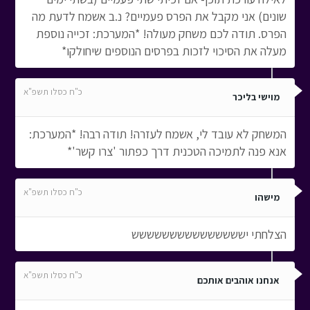
שונים) אני מקבל את הפרס פעמיים? נ.ב אשמח לדעת מה
הפרס. תודה לכם משחק מעולה! *המערכת: זכייה נוספת
מעלה את הסיכוי לזכות בפרסים הנוספים שיחולקו*
כ"ח כסלו תשפ"א
מוישי בליכר
המשחק לא עובד לי, אשמח לעזרה! תודה רבה! *המערכת:
אנא פנה לתמיכה הטכנית דרך כפתור 'צרו קשר'*
כ"ח כסלו תשפ"א
מישהו
הצלחתי יששששששששששששששש
כ"ח כסלו תשפ"א
אנחנו אוהבים אותכם