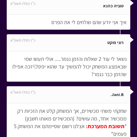
כ"ז כסלו תשפ"א
טוביה כהנא
איך אני יודע שהם שולחים לי את הפרס
כ"ז כסלו תשפ"א
רוני פוקט
נשאר לי עוד 2 שאלות והזמן נגמר..... אולי תעשו שמי
שבאמצע המשחק יכול להמשיך עד שהוא יפסל\יזכה אפילו
שהזמן כבר נגמר?
כ"ז כסלו תשפ"א
Jani.B.
שחקתי משתי מכשירים, אך המשחק קלט את הזכיות רק
ממכשיר אחד, מה עושים? (המכשירים מאותו חשבון)
*
תשובת המערכת:
אצלנו רשום שסיימתם את המשחק 5
פעמים*