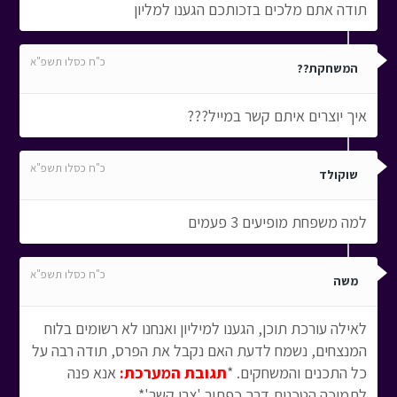
תודה אתם מלכים בזכותכם הגענו למליון
כ"ח כסלו תשפ"א
המשחקת??
איך יוצרים איתם קשר במייל???
כ"ח כסלו תשפ"א
שוקולד
למה משפחת מופיעים 3 פעמים
כ"ח כסלו תשפ"א
משה
לאילה עורכת תוכן, הגענו למיליון ואנחנו לא רשומים בלוח
המנצחים, נשמח לדעת האם נקבל את הפרס, תודה רבה על
כל התכנים והמשחקים. *
תגובת המערכת:
אנא פנה
לתמיכה הטכנית דרך כפתור 'צרו קשר'*