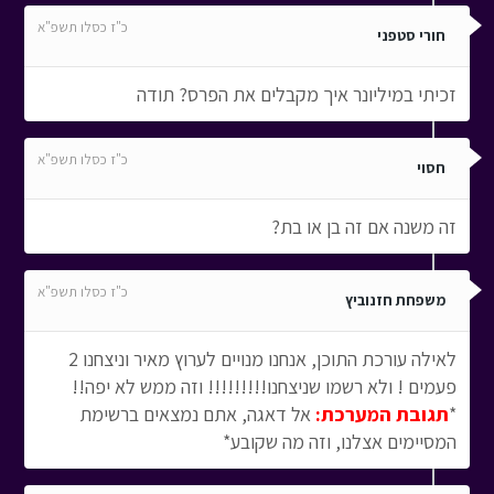
כ"ז כסלו תשפ"א
חורי סטפני
זכיתי במיליונר איך מקבלים את הפרס? תודה
כ"ז כסלו תשפ"א
חסוי
זה משנה אם זה בן או בת?
כ"ז כסלו תשפ"א
משפחת חזנוביץ
לאילה עורכת התוכן, אנחנו מנויים לערוץ מאיר וניצחנו 2
פעמים ! ולא רשמו שניצחנו!!!!!!!!! וזה ממש לא יפה!!
*
תגובת המערכת:
אל דאגה, אתם נמצאים ברשימת
המסיימים אצלנו, וזה מה שקובע*