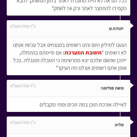
ככל הנראה לא היית מחוברת לאתר בזמן המשחק. להבא
הקפידו להתחבר לאתר ורק אז לשחק*
כ"ז כסלו תשפ"א
יהודה.מ
הגענו למיליון היום והינו רשומים במנצחים אבל עכשיו אנחנו
לא רשומים *
תשובת המערכת:
אם סיימתם בהתחלה,
ייתכן שהשם שלכם יצא מהרשימה כי הטבלה מוגבלת. בכל
אופן אתם רשומים אצלנו וזה העיקר*
כ"ז כסלו תשפ"א
משה סולימני
לאיילה אורכת תוכן במה זוכים ומתי מקבלים
כ"ז כסלו תשפ"א
טליה