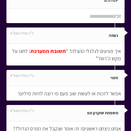
יהודה.מ
זכינוווווווווווווווווווו
כ"ז כסלו תשפ"א
נעמה
איך מגיעים לגלגלי ההצלה? *
תשובת המערכת:
לחצו על
מקש ה'רווח'*
כ"ז כסלו תשפ"א
חסוי
אפשר לזכות או לעשות שוב פעם מי רוצה להיות מיליונר
כ"ז כסלו תשפ"א
משפחת שוקרון מפ
אנחנו ניצחנו ראשונים! זה אומר שנקבל את הפרס הגדול??