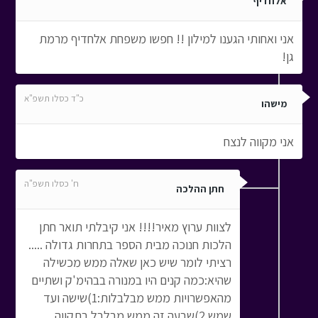
אלחדיף
אני ואחותי הגענו למילון !! חפשו משפחת אלחדיף מרמת
גן!
כ"ד כסלו תשפ"א
מישהו
אני מקווה לנצח
ח' כסלו תשפ"ה
חתן ההלכה
לצוות ערוץ מאיר!!!! אני קיבלתי תואר חתן
הלכות חנוכה מבית הספר בתחרות גדולה .....
רציתי לומר שיש כאן שאלה ממש מכשילה
שהיא:כמה קנים היו במנורה בבהימ'ק ושתיים
מהאפשרויות ממש מבלבלות:1)שישה ועד
שמש 2)שבעה זה ממש מבלבל בתקווה