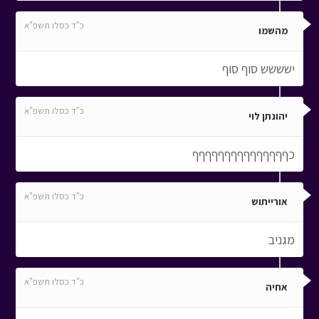
כ"ד כסלו תשפ"א
מהשמו
ישששש סוף סוף
כ"ד כסלו תשפ"א
יהונתן לוי
כףףףףףףףףףףףףףףף
כ"ד כסלו תשפ"א
אורייתוש
מגניב
כ"ד כסלו תשפ"א
אחיה