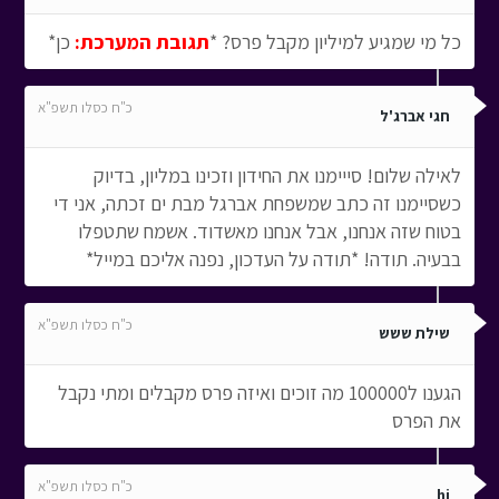
כל מי שמגיע למיליון מקבל פרס? *
תגובת המערכת:
כן*
כ"ח כסלו תשפ"א
חגי אברג'ל
לאילה שלום! סייימנו את החידון וזכינו במליון, בדיוק
כשסיימנו זה כתב שמשפחת אברגל מבת ים זכתה, אני די
בטוח שזה אנחנו, אבל אנחנו מאשדוד. אשמח שתטפלו
בבעיה. תודה! *תודה על העדכון, נפנה אליכם במייל*
כ"ח כסלו תשפ"א
שילת ששש
הגענו ל100000 מה זוכים ואיזה פרס מקבלים ומתי נקבל
את הפרס
כ"ח כסלו תשפ"א
hi