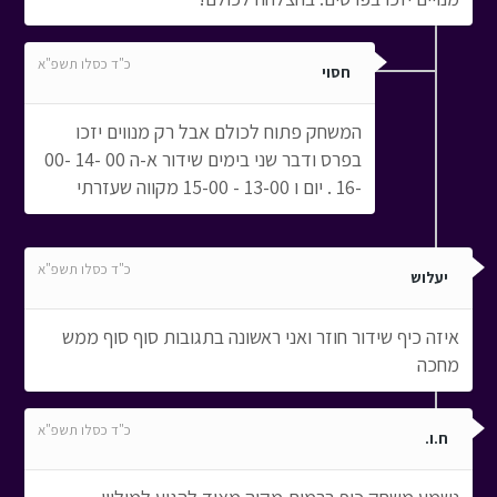
כ"ד כסלו תשפ"א
חסוי
המשחק פתוח לכולם אבל רק מנווים יזכו
בפרס ודבר שני בימים שידור א-ה 00 -14 -00
-16 . יום ו 13-00 - 15-00 מקווה שעזרתי
כ"ד כסלו תשפ"א
יעלוש
איזה כיף שידור חוזר ואני ראשונה בתגובות סוף סוף ממש
מחכה
כ"ד כסלו תשפ"א
ח.ו.