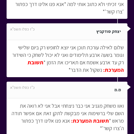
אני זכיתי ולא כתוב אותי למה *אנא פנו אלינו דרך כפתור
'צרו קשר'*
כ"ז כסלו תשפ"א
יצחק סודקביץ
שלום לאילה עורכת תוכן אני יוצא לחופש רק ביום שלישי
וגומר בשעה ארבע תלימודים ואני לא יכול לשחק כי השידור
רק עד ארבע אשמח אם תאריכו את הזמן *
תשובת
המערכת:
נשקול את הדבר*
כ"ז כסלו תשפ"א
מ.מ
ואוו משחק מגניב אני כבר ניצחתי אבל אני לא רואה את
השם שלי ברשימות אני מבקשת לתקן זאת אם אפשר תודה
מראש *
תשובת המערכת:
אנא פנו אלינו דרך כפתור
ה'צרו קשר'*