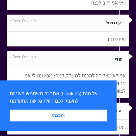
וואי אני חייב לנצח
כ"ד כסלו תשפ"א
נעם נפתלי
ואוו מגניב
כ"ח כסלו תשפ"א
סודי
אני לא מצליחה להכנס למשחק למה? אנא ענו לי אני
מתוסכלת נורא מזה** תשובת מערכת האתר - פני בבקשה
לצוות התמיכה הטכנית דרך כפתור ה'צור קשר' שבאתר**
אתר זה משתמש בעוגיות (Cookies) על מנת
להעניק לכם חווית גלישה מתקדמת
כ"ח כסלו תשפ"א
יהונתן
הבנתי!
וואו ממש טוב אבל ממש טוב