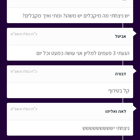
יש ניצחתי מה מיקבלים יש משהו? ומתי ואיך מקבלים?
כ"ח כסלו תשפ"א
אביטל
הגעתי 3 פעמים למליון אני עושה כמעט וכל יום
כ"ח כסלו תשפ"א
דבורה
קל בטירוף
כ"ח כסלו תשפ"א
לאה ואליהו
ניצחתי יששששששששש