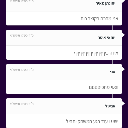
כ"ד כסלו תשפ"א
יהונתן מאיר
אני מחכה בקוצר רוח
כ"ד כסלו תשפ"א
יוחאי איטח
איזה כיףףףףףףףףףףףף
כ"ד כסלו תשפ"א
אני
וואוי מחכיםםםם
כ"ד כסלו תשפ"א
אביטל
יש!!! עוד רגע המשחק יתחיל