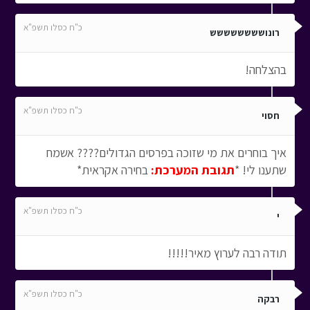
כ"ח כסלו תשפ"א
רונושששששששש
בהצלחה!
כ"ח כסלו תשפ"א
חסוי
איך בוחרים את מי שזוכה בפרסים הגדולים???? אשמח
שתענו לי! *
תגובת המערכת:
בחירה אקראית*
כ"ח כסלו תשפ"א
י
תודה רבה לערוץ מאיר!!!!!
כ"ח כסלו תשפ"א
רבקה