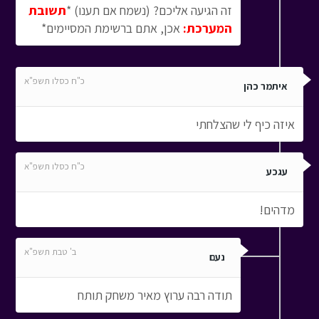
זה הגיעה אליכם? (נשמח אם תענו) *
תשובת
המערכת:
אכן, אתם ברשימת המסיימים*
כ"ח כסלו תשפ"א
איתמר כהן
איזה כיף לי שהצלחתי
כ"ח כסלו תשפ"א
עגכע
מדהים!
ב' טבת תשפ"א
נעם
תודה רבה ערוץ מאיר משחק תותח