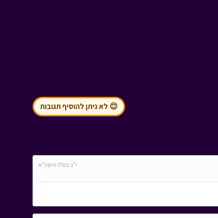
😊 לא ניתן להוסיף תגובות
י"ג כסלו תשפ"א