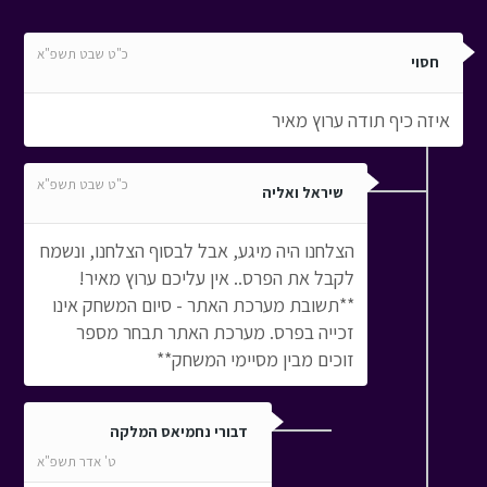
כ"ט שבט תשפ"א
חסוי
איזה כיף תודה ערוץ מאיר
כ"ט שבט תשפ"א
שיראל ואליה
הצלחנו היה מיגע, אבל לבסוף הצלחנו, ונשמח
לקבל את הפרס.. אין עליכם ערוץ מאיר!
**תשובת מערכת האתר - סיום המשחק אינו
זכייה בפרס. מערכת האתר תבחר מספר
זוכים מבין מסיימי המשחק**
דבורי נחמיאס המלקה
ט' אדר תשפ"א