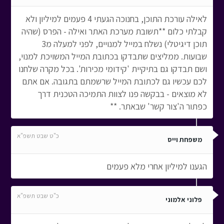
לאילה עורכת התוכן, בחנוכה הגעתי 4 פעמים למיליון ולא
קבלתי כלום **תשובת מערכת האתר ואילה - הפרס (שהיה
תוכן דיגיטלי) נשלח במייל למנויים, לפני למעלה מ3
שבועות. ממליצים שתבדקו בכתובת המייל המשויכת למנוי,
ושם תבדקו גם בתיקיית 'קידומי מכירות'. בכל מקרה שלחנו
לכם עכשיו גם לכתובת המייל שרשמתם בתגובה. אם אתם
לא מוצאים - בבקשה פנו לצוות התמיכה הטכנית דרך
כפתור ה'צור קשר' שבאתר. **
כ"ט שבט תשפ"א
משפחת וייס
הגענו למיליון אחרי מלא פעמים
כ"ט שבט תשפ"א
פלוני אלמוני