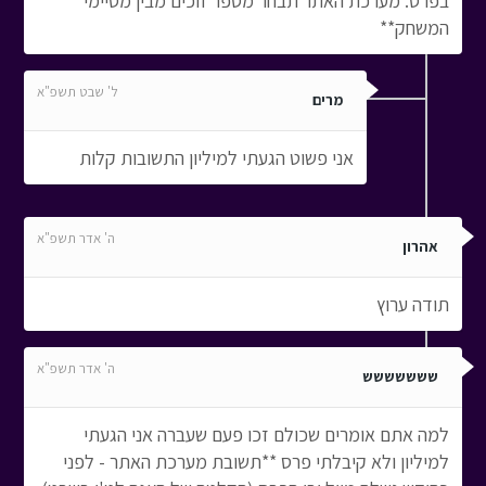
בפרס. מערכת האתר תבחר מספר זוכים מבין מסיימי
המשחק**
ל' שבט תשפ"א
מרים
אני פשוט הגעתי למיליון התשובות קלות
ה' אדר תשפ"א
אהרון
תודה ערוץ
ה' אדר תשפ"א
ששששששש
למה אתם אומרים שכולם זכו פעם שעברה אני הגעתי
למיליון ולא קיבלתי פרס **תשובת מערכת האתר - לפני