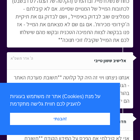
כחודש נשלח מייל ובו הפרס (הקלטה של הצגה לט'ו בשבט)
לכתובות המייל של המנויים שסיימו. אם לא קיבלתם -
ממליצים שוב לבדוק באימייל , ושם לבדוק גם את תיקיית
ה'קידומי מכירות'. אם גם שם לא מצאתם את המייל - אז
פנו בבקשה לצוות התמיכה הטכנית ובקשו מהם שישלחו
לכם את המייל שקיבלו זוכי חנוכה**
ה' אדר תשפ"א
אלישיב ששון טייבי
אנחנו ניצחנו ויוי זה היה קל קלוטה **תשובת מערכת האתר
- הגעה למיליון וסיום המשחק לא מהווים זכייה. כפי שכתוב
בהוראות המשחק - 3 זוכים יבחרו מבין מסיימי המשחק, ורק
אתר זה משתמש בעוגיות (Cookies) על מנת
הם יזכו בפרס**
להעניק לכם חווית גלישה מתקדמת
הבנתי!
ה' אדר תשפ"א
חדוה רענן
אני לא קיבלתי את הפרס על החידון הקודם **תשובת