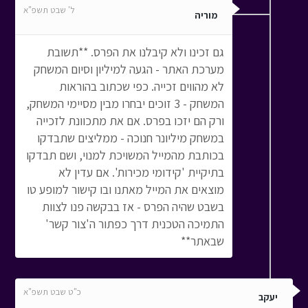
ל' שבט תשפ"א
מוריה
גם זכינו ולא קיבלנו את הפרס. **תשובת
מערכת האתר - הגעה למיליון וסיום המשחק
לא מהווים זכייה. כפי שכתוב בהוראות
המשחק - 3 זוכים יבחרו מבין מסיימי המשחק,
ורק הם יזכו בפרס. אם את מתכוונת לזכייה
במשחק מיליונר חנוכה - ממליצים שתבדקו
בכותבת מהמייל המשויכת למנוי, ושם תבדקו
בתיקיית 'קידומי מכירות'. אם עדין לא
מוצאים את המייל מאתנו ובו קישור למופע טו
בשבט שהיה הפרס - אז בבקשה פנו לצוות
התמיכה הטכנית דרך כפתור ה'צור קשר'
שבאתר**
כ"ט שבט תשפ"א
יעקב