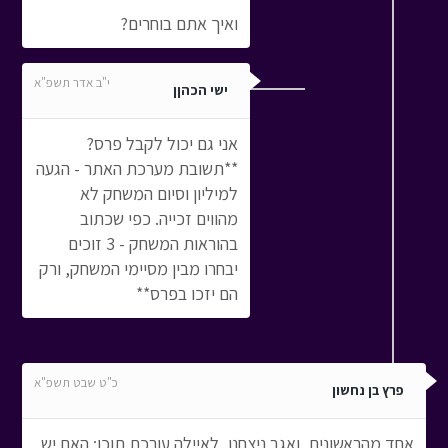
ואיך אתם בוחרים?
י"ב אדר תשפ"א
ישי הכהןן
אני גם יכול לקבל פרס?
**תשובת מערכת האתר - הגעה
למיליון וסיום המשחק לא
מהווים זכייה. כפי שכתוב
בהוראות המשחק - 3 זוכים
יבחרו מבין מסיימי המשחק, ורק
הם יזכו בפרס**
כ"ט שבט תשפ"א
פרץ בן נחשון
אחד מהראשונים, ואגב ניצחנו, לאיילה עורכת תוכן: האם יש