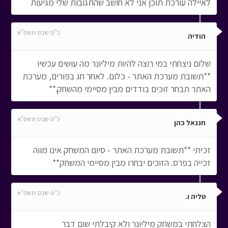
לאיילה עורכת תוכן אני לא חושב שהתגובות שלי מגיעות
כ"ט שבט תשפ"א
הודיה
שלום ניצחתי במי רוצה להיות מיליונר מה עושים עכשיו
**תשובת מערכת האתר - כלום. לאחר חג בפורים, מערכת
האתר תבחר זוכים בודדים מבין מסיימי מהשחק.**
כ"ט שבט תשפ"א
חננאל כהן
זכיתי **תשובת מערכת האתר - סיום המשחק אינו מווה
זכייה בפרס. הזוכים יבחרו מבין מסיימי המשחק**
כ"ט שבט תשפ"א
טליה ו.
הצלחתי במשחק מיליונר ולא קיבלתי שום דבר