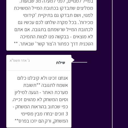
במייל למנויים, לפני למעלה מ3 שבועות.
ממליצים שתבדקו בכתובת המייל המשויכת
למנוי, ושם תבדקו גם בתיקיית 'קידומי
מכירות'. בכל מקרה שלחנו לכם עכשיו גם
לכתובת המייל שרשמתם בתגובה. אם אתם
לא מוצאים - בבקשה פנו לצוות התמיכה
הטכנית דרך כפתור ה'צור קשר' שבאתר. **
ג' אדר תשפ"א
שילת
אנחנו זכינו ולא קיבלנו כלום
אשמח לתגובה **תשובת
מערכת האתר - הגעה למיליון
וסיום המשחק לא מהווים זכייה.
כפי שכתוב בהוראות המשחק -
3 זוכים יבחרו מבין מסיימי
המשחק, ורק הם יזכו בפרס**