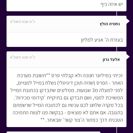
יש איזה כיף
כ"ט שבט תשפ"א
נחמיה הולץ
בעזרת ה' אגיע למליון
כ"ט שבט תשפ"א
אלעד גרון
זכיתי במיליונר חנוכה ולא קבלתי פרס **תשובת מערכת
האתר - הפרס (שהיה תוכן דיגיטלי) נשלח במייל למנויים,
לפני למעלה מ3 שבועות. ממליצים שתבדקו בכתובת המייל
המשויכת למנוי, ושם תבדקו גם בתיקיית 'קידומי מכירות'.
בכל מקרה שלחנו לכם עכשיו גם לכתובת המייל שרשמתם
בתגובה. אם אתם לא מוצאים - בבקשה פנו לצוות התמיכה
הטכנית דרך כפתור ה'צור קשר' שבאתר. **