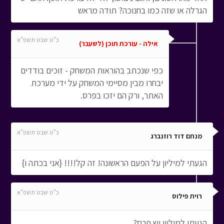
הגרלה או שזה כמו בחנוכה? תודה מראש
כ"ט שבט תשפ"א
אילה - עורכת תוכן (לשעבר)
כפי שנכתב בהוראות המשחק - זוכים בודדים
יבחרו מבין מסיימי המשחק על ידי מערכת
האתר, ורק הם יזכו בפרס.
כ"ט שבט תשפ"א
מנחם דוד רוזנברג
הגעתי למיליון על הפעם הראשונה! זה קל!!!! {אני בכתה ו}
כ"ט שבט תשפ"א
רוית פילוס
הגעתי למיליון יש פרס?