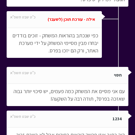
כ"ט שבט תשפ"א
אילה - עורכת תוכן (לשעבר)
כפי שנכתב בהוראות המשחק - זוכים בודדים
יבחרו מבין מסיימי המשחק על ידי מערכת
האתר, ורק הם יזכו בפרס.
כ"ט שבט תשפ"א
חסוי
עם אני מסיים את המשחק כמה פעמים, יש סיכוי יותר גבוה
שאזכה בפרס?, תודה רבה על השקעה!
כ"ט שבט תשפ"א
1234
היה כתוב איזו פרשה קוראים בפורים אבל לא בשבת זכור