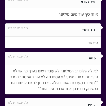
שילת פורת
איזה כיף עוד פעם מיליונר
כ"ט שבט תשפ"א
דודי ניגרי
סיימתי
כ"ט שבט תשפ"א
משה
לאילה שלום רב המיליונר לא עובד רשום בערך כך אוי לא
הדף תפוס אני ניסיתי 3פ עמים וזה לא עובד אשמח להסבר
**תשובת מערכת האתר ואילה - אז ניתן לנסות לפתוח את
המשחק בדפדפן אחר או במחשב אחר**
כ"ט שבט תשפ"א
קרפין