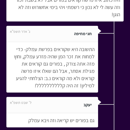
וזה עשה לי לא נכון כי רשמתי ויהי בימי אחשורוש וזה לא
הוגן!
ג' אדר תשפ"א
חגי מחיפה
התשובה היא שקוראים בפרשת עמלק- כדי
למחות את זכר המן שהיה מזרע עמלק, וחוץ
מזה אתה צודק , בפורים גם קוראים את
מגילת אסתר, אבל הם שאלו איזו פרשה
קוראים ולא מה קוראים נ.ב: הצלחתי להגיע
למיליון! זה היה קלללללללללל!
ל' שבט תשפ"א
יעקב
גם בפורים יש קריאה וזה ויבא עמלק