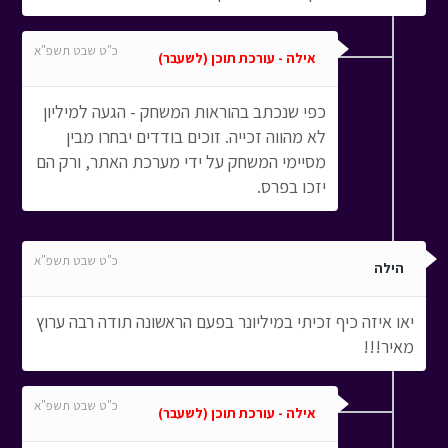
כ"ט שבט תשפ"א
אילה - עורכת תוכן (לשעבר)
כפי שנכתב בהוראות המשחק - הגעה למיליון
לא מהווה זכייה. זוכים בודדים יבחרו מבין
מסיימי המשחק על ידי מערכת האתר, ורק הם
יזכו בפרס.
כ"ט שבט תשפ"א
הילה
יאו איזה כיף זכיתי במיליונר בפעם הראשונה תודה רבה ערוץ
מאיר!!!
כ"ט שבט תשפ"א
אילה - עורכת תוכן (לשעבר)