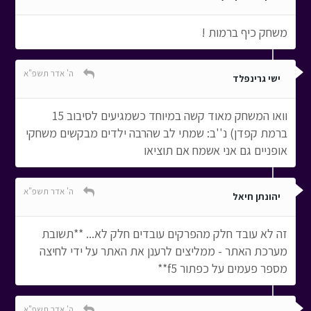
משחק כיף ברמות !
ה' אדר תשפ"א
ישי גרינפלד
וואו המשחק מאוד קשה במיוחד כשמגיעים לסיבוב 15
ברמת קפדן) נ''ב: שמתי לב שהרבה ילדים מבקשים משחקי
אופניים גם אני אשמח אם תוציאו
ה' אדר תשפ"א
יהונתן חיאל
זה לא עובד חלק מהפרקים עובדים חלק לא... **תשובת
מערכת האתר - ממליצים לרענן את האתר על ידי לחיצה
מספר פעמים על כפתור f5**
ה' אדר תשפ"א