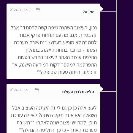
ה' אדר תשפ"א
שיראל
נכון, העיצוב השתנה טיפה קשה להסתדר אבל
זה בסדר, אגב מה עם תחרות פרקי אבות
למה זה לא מופיע בערוץ? **תשובת מערכת
האתר - מדובר בתחרות ישנה. בתהליך
החלפת עיצוב האתר לעיצוב החדש בטעות
התפרסמה למספר דקות המודעה הישנה, אך
זו כמובן הייתה טעות שטופלה**
ו' אדר תשפ"א
טליה מלכת העולם
לעע: אהה כן כן גם לי זה השתנה העיצוב אבל
השאלה היא איזה תקלה היתה? לאיילה עורכת
תוכן: למה יש עיצוב שונה לאתר? **תשובת
מערכת האתר - כי כך החליטה ההנהלה**