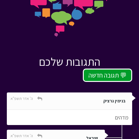
התגובות שלכם
תגובה חדשה 💬
ה' אדר תשפ"א
בנימין גרציק
מדהים
ה' אדר תשפ"א
שיראל