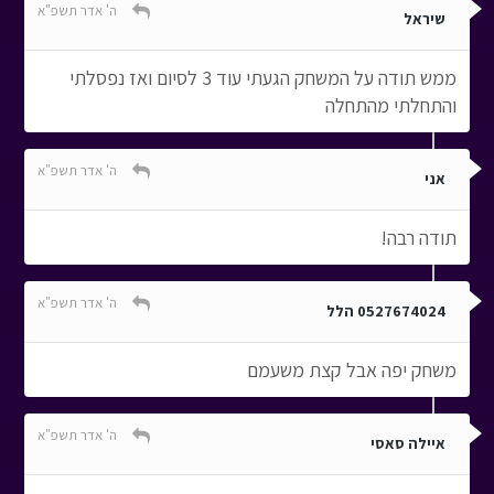
ה' אדר תשפ"א
שיראל
ממש תודה על המשחק הגעתי עוד 3 לסיום ואז נפסלתי
והתחלתי מהתחלה
ה' אדר תשפ"א
אני
תודה רבה!
ה' אדר תשפ"א
0527674024 הלל
משחק יפה אבל קצת משעמם
ה' אדר תשפ"א
איילה סאסי