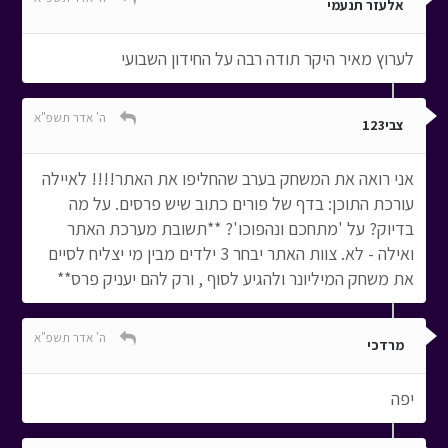
אלעזר תנעמי
לערוץ מאיר היקר תודה רבה על החידון השבועי
ה' אדר תשפ"א
צבי123
אני רואה את המשחק בערב שהחליפו את האתר!!!! לאיילה
עורכת התוכן: בדף של פורים כתוב שיש פרסים. על מה
בדיוק? על 'מתחכם ונהפוכו'? **תשובת מערכת האתר
ואילה - לא. צוות האתר יבחר 3 ילדים מבין מי יצליח לסיים
את משחק המיליונר ולהגיע לסוף , ורק להם יעניק פרס**
ה' אדר תשפ"א
מרדכי
יפה