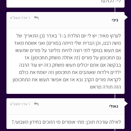
לי- לכולם!
ו' אדר תשפ"א
ביבי
לערוץ מאיר: יש לי יום הולדת ב-ז' באדר (כן התאריך של
משה רבנו, וכן הברית שלי הייתה בפורים) ואני אשמח מאוד
אם תעשו בנוסף למי רוצה להיות מליונר על פורים שתעשו
גם תחכומון על פורים (זה אחלה משחק תחכומון) אז
בבקשה אם אתם יכולים תעשו משחק כזה יש עוד הרבה
ילדים וילדות שאוהבים את תחכומון וזה ישמח את כולם
לקראת פורים הקרב ובא אז אם אפשר תעשו את התחכומון
הזה תודה מראש
ו' אדר תשפ"א
גאולי
לאילה עורכת תוכן: מתי אומרים מי הזוכים בחידון השבועי.?