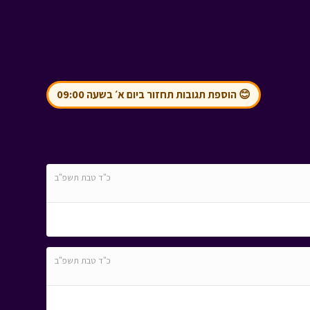
😊 הוספת תגובות תחזור ביום א׳ בשעה 09:00
כ"ד טבת תשפ"ב
כ"ד טבת תשפ"ב