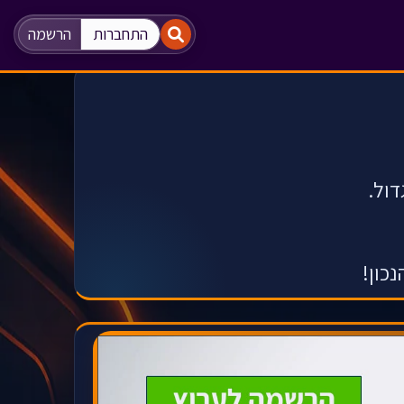
"
"
התחברות
הרשמה
ול.
כון!