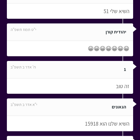
השיא שלי 51
י"ט תמוז תשפ"ה
יהודית קורן
😀😀😀😀😀😀😀
ח' אדר ב תשפ"ב
1
זה טוב
י"א אדר ב תשפ"ב
הגאונים
השיא שלנו הוא 15918