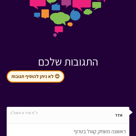
התגובות שלכם
😊 לא ניתן להוסיף תגובות
כ"ח אדר א תשפ"ב
אדר
ראשונה משחק קווול בטרוף