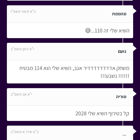
כ"א תמוז תשפ"ו
מהממת
השיא שלי זה 110...😅
י"א ניסן תשפ"ב
נועם
משחק אדדדדדדדדיר אגב, השיא שלי הוא 114 מבטיח
!!!!!! נשבע!!!
י"א אב תשפ"ב
מוריה
קל בטירוף השיא שלי 2028
כ"ט אדר א תשפ"ב
...