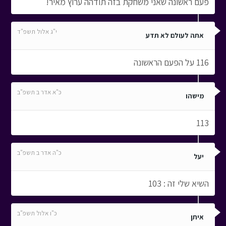
פעם ראשונה שאני משחקת בזה תודהה ערוץ מאיר!
י"ג אלול תשפ"ד
אתה לעולם לא תדע
116 על הפעם הראשונה
כ"א אדר ב תשפ"ב
מישהו
113
כ"ה אדר ב תשפ"ב
יעל
השיא שלי זה : 103
כ"ו אלול תשפ"ב
איתן