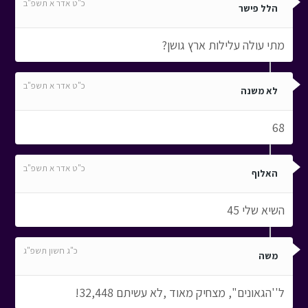
כ"ט אדר א תשפ"ב
הלל פישר
מתי עולה עלילות ארץ גושן?
כ"ט אדר א תשפ"ב
לא משנה
68
כ"ט אדר א תשפ"ב
האלוף
השיא שלי 45
כ"ג חשון תשפ"ג
משה
ל''הגאונים'', מצחיק מאוד ,לא עשיתם 32,448!