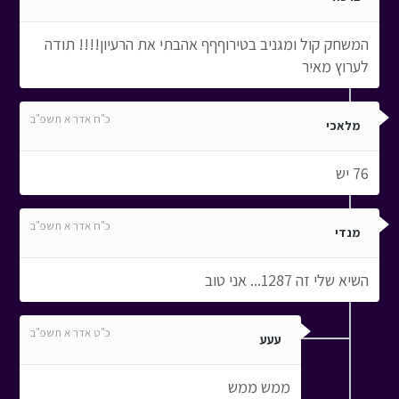
המשחק קול ומגניב בטירוףףף אהבתי את הרעיון!!!! תודה
לערוץ מאיר
כ"ח אדר א תשפ"ב
מלאכי
76 יש
כ"ח אדר א תשפ"ב
מנדי
השיא שלי זה 1287... אני טוב
כ"ט אדר א תשפ"ב
עעע
ממש ממש