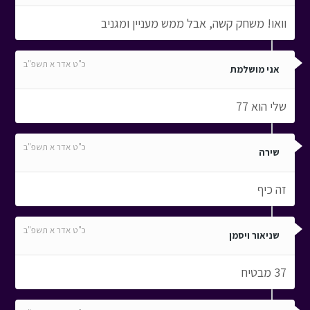
וואו! משחק קשה, אבל ממש מעניין ומגניב
כ"ט אדר א תשפ"ב
אני מושלמת
שלי הוא 77
כ"ט אדר א תשפ"ב
שירה
זה כיף
כ"ט אדר א תשפ"ב
שניאור ויסמן
37 מבטיח