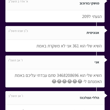
א' אדר ב תשפ"ב
מושקי בורוכוב
הגעתי ל209
כ"ב שבט תשפ"ג
אנונימית
השיא שלי הוא 361 אני לא משקרת באמת
ז' אב תשפ"ו
אני
השיא שלי הוא 3468208696 סתם עבדתי עליכם באמת
האמנתם לי 😂😂😂😂😂😂
ו' אב תשפ"ב
הללי המלכה!