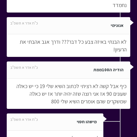
נחמדד
כ"ח אדר א תשפ"ב
אנונימי
לא הבנתי באיזה צבע כל דבר??? ודרך אגב אהבתי את
הרעיון!
כ"ח אדר א תשפ"ב
הודיה ה100ממת
כיף אבל קשה לא רציתי לכתוב השיא שלי 19 כי יש כאלה
שעונים 90 אז אני רוצה שזה יהיה יותר אז יש כאלה
שמשקרים שהם אומרים השיא שלי 800
כ"ח אדר א תשפ"ב
מישהו חסוי