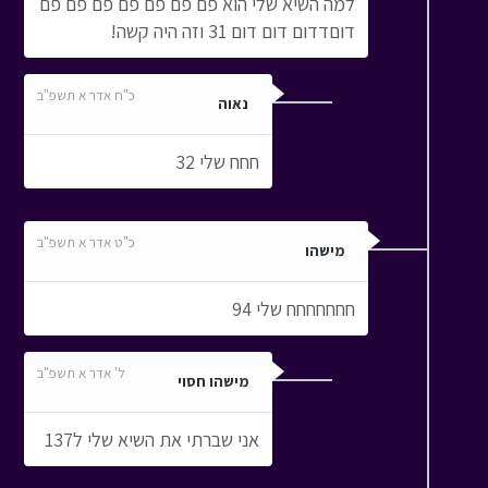
למה השיא שלי הוא פם פם פם פם פם פם פם
דוםדדום דום דום 31 וזה היה קשה!
כ"ח אדר א תשפ"ב
נאוה
חחח שלי 32
כ"ט אדר א תשפ"ב
מישהו
חחחחחחח שלי 94
ל' אדר א תשפ"ב
מישהו חסוי
אני שברתי את השיא שלי ל137