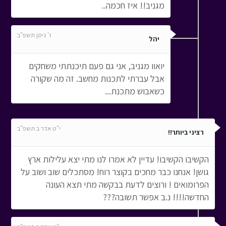
מגניב!! איז חכמה..
ז' ניסן תשפ"ב
יהל
יואוו מגניב, אני גם פעם תיכנתתי משחקים
אבל עברתי לתכנות מחשב. זה מה שקורה
כשאבוש מתכנת...
י"ט אדר ב תשפ"ב
רציני ביותר!!
הקשיבו הקשיבו! עדיין לא אמרו לנו מתי יצא עלילות ארץ
גושן! אנחנו כבר מחכים בקוצר רוח! מסתכלים שוב ושוב על
הפרומואים ! ורוצים לדעת בבקשה מתי תצא העונה
החדשה!!!! נ.ב אפשר תשובה???