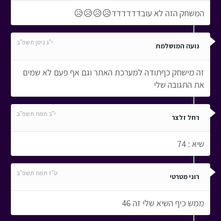
המשחק הזה לא עובדדדדדד😥😥😥😥
י"ג ניסן תשפ"ב
נועה המושלמת
זה מישחק כףתודה למערכת האתר וגם אף פעם לא שמים
את התגובה שלי
י"ב תמוז תשפ"ב
רחל זלצר
שיא : 74
ט"ז תמוז תשפ"ב
רוני מטרטי
ממש כיף השיא שלי זה 46