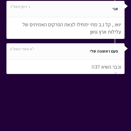
ג' ניסן תשפ"ד
אני
יואו , קל נ.ב מתי יתחילו לצאת הפרקים האמיתים של
עלילות ארץ גושן
י"א תשרי תשפ"ה
פעם ראשונה שלי
וכבר השיא 37!!