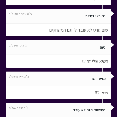
כ"ה אדר ב תשפ"ב
נהוראי דמארי
שום סרט לא עובד לי וגם המשחקים
ג' ניסן תשפ"ב
נעם
השיא שלי זה 72
כ"א אייר תשפ"ג
מוישי הגר
שיא: 82
י' תמוז תשפ"ה
המשחק הזה לא עובד