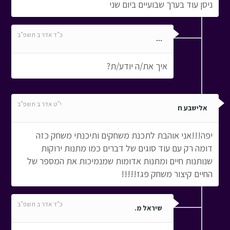
ניסן עוד בערך שבועיים ביום שני
כ"ד אדר ב תשפ"ב
...
איך את/ה יודע/ת?
י"ט אדר ב תשפ"ב
אלישבע ח
יפה!!!אני אוהבת לתכנת משחקים ותיכנתי משחק כזה
דומה רק עם עוד סוגים של דברים כמו מתנות ירוקות
שנותנות חיים ומתנות אדומות שמנמיכות את המספר של
החיים קיצור משחק פגז!!!!!
כ"ד אדר ב תשפ"ב
שיראל מ.