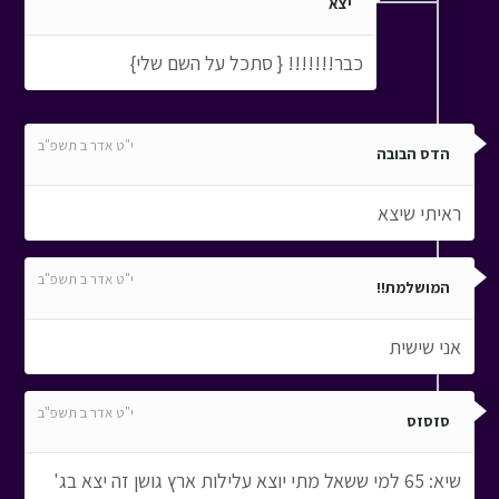
יצא
כבר!!!!!!! { סתכל על השם שלי}
י"ט אדר ב תשפ"ב
הדס הבובה
ראיתי שיצא
י"ט אדר ב תשפ"ב
המושלמת!!
אני שישית
י"ט אדר ב תשפ"ב
סזסזס
שיא: 65 למי ששאל מתי יוצא עלילות ארץ גושן זה יצא בג'