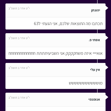
י"ט אדר ב תשפ"ב
יהונתן
תכתבו מה התוצאות שלכם, אני הגעתי ל63
י"ט אדר ב תשפ"ב
אסתי פ.
אואיייי איזה משחקקקק אני השביעיתתתת חחחחחחחחחחחח
י"ט אדר ב תשפ"ב
אין עלי
מוששששששששששש
י"ט אדר ב תשפ"ב
אנומנמי