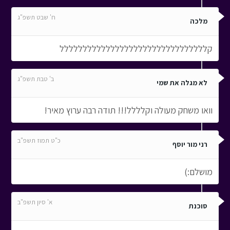
ח' שבט תשפ"ג
מלכה
קלללללללללללללללללללללללללללללללל
ב' טבת תשפ"ג
לא מגלה את שמי
וואו משחק מעולה וקלללל!!! תודה רבה ערוץ מאיר!
כ"ט תמוז תשפ"ב
רני מור יוסף
מושלם:)
א' סיון תשפ"ב
סוכנת