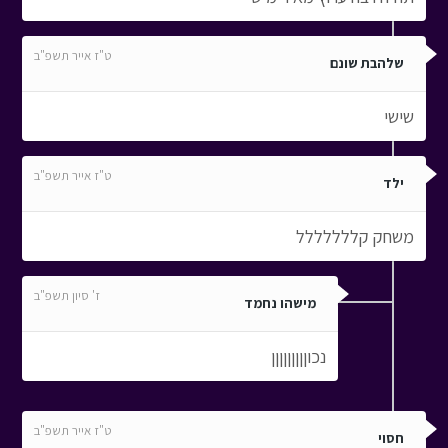
ט"ז אייר תשפ"ב
שלהבת שונם
שישי
ט"ז אייר תשפ"ב
ילד
משחק קללללללל
ז' סיון תשפ"ב
מישהו נחמד
נכוןןןןןןןןן
ט"ז אייר תשפ"ב
חסוי