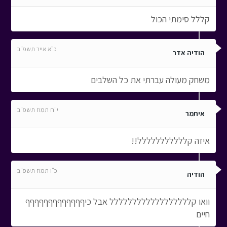
קללל סימתי הכול
כ"א אייר תשפ"ב
הודיה אדר
משחק מעולה עברתי את כל השלבים
י"ח תמוז תשפ"ב
איתמר
איזה קללללללללללל!!
כ"ו תמוז תשפ"ב
הודיה
וואו קלללללללללללללללללל אבל כיףףףףףףףףףףףףף
חיים