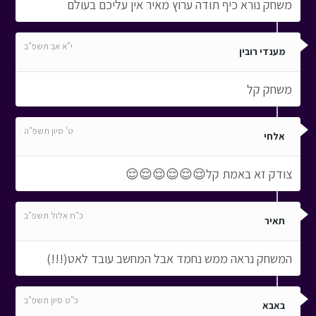
משחק נורא כיף תודה ערוץ מאיר אין עליכם בעולם
י"א אב תשפ"ב
מענדי רובין
משחק קל
ט' סיון תשפ"ה
אלחי
צודק זא באמת קל😌😌😌😌😌😌
כ"ח אלול תשפ"ב
תאיר
המשחק נראה ממש נחמד אבל המחשב עובד לאט(!!!)
כ"ט סיון תשפ"ב
באבא