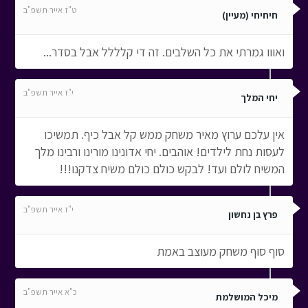
ט"ז אייר תשפ"ב
חיחיחי (מעיין)
ואווו גמרתי את כל השלבים. זה די קלללל אבל בסדר...
י"ז אייר תשפ"ב
יחי המלך
אין עלכם ערוץ מאיר משחק ממש קל אבל כיף. תמשיכו
לעסות נחת לילדים! אוהבים. יחי אדונינו מורינו ורבינו מלך
המשיח לולם ועד! לבקש כולם כולם משיח צדקנו!!!
י"ז אייר תשפ"ב
פרץ בן נחשון
סוף סוף משחק מעוצב באמת
כ"א אייר תשפ"ב
מיכל המושלמת