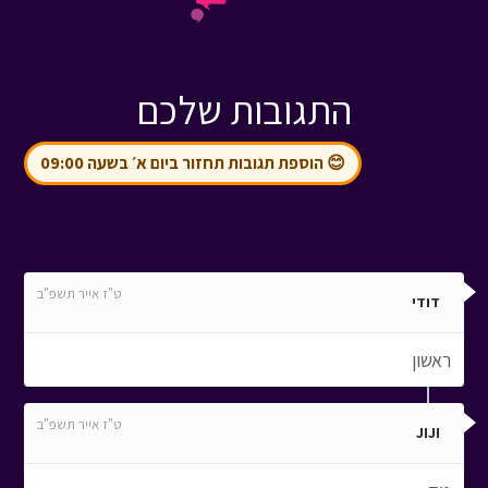
התגובות שלכם
😊 הוספת תגובות תחזור ביום א׳ בשעה 09:00
ט"ז אייר תשפ"ב
דודי
ראשון
ט"ז אייר תשפ"ב
JIJI