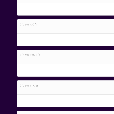
ו' ניסן תשפ"ג
כ"ג שבט תשפ"ג
ה' אדר תשפ"ג