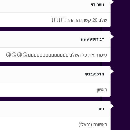
נועה לוי
שלב 20 קשההההההה! !!!!!!!
דבורוששששש
סימתי את כל השלביםםםםםםםםםםםםםם😘😘😘😘
הדכגעכבעי
ראשון
ניסן
ראשונה (נראלי)