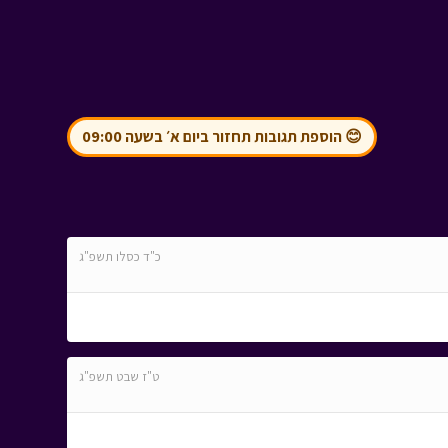
😊 הוספת תגובות תחזור ביום א׳ בשעה 09:00
כ"ד כסלו תשפ"ג
ט"ז שבט תשפ"ג