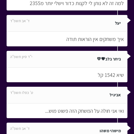
למה זה לא נותן לי לקנות כדור וישלי יותר מ2355
ד' אב תשפ"ד
יעל
איך משחקים אין הוראות תודה
י"ד סיון תשפ"ה
ביתר בלב🖤💛
שיא 1542 קל
ט' כסלו תשפ"ד
אביגיל
ואי אני חולה על המשחק הזה פשוט מוש...
ד' אב תשפ"ה
מישהי משהו