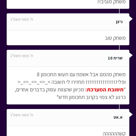
משחק מגניב!!
ח' תמוז תשפ"ג
ניצן
משחק טוב
ח' תמוז תשפ"ג
שרית 10
משחק מהמם אבל אשמח עם תעשו תחכומון 8
ופליזזזזזזזזזזזזזזז תחזירו לי תשובה >_<>_<>_<>_<
*
תשובת המערכת:
מכיוון שהצוות עסוק בדברים אחרים,
כרגע לא צפוי בקרוב תחכומון חדש*
ח' תמוז תשפ"ג
א.אט
קשהההההה