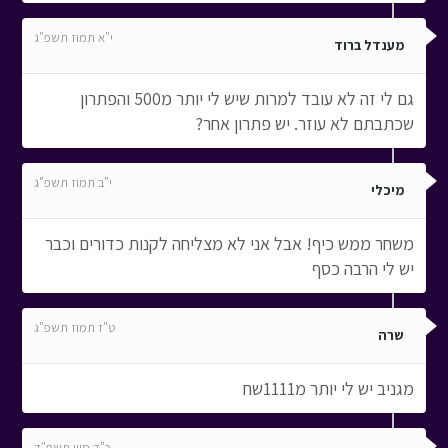
י"א תמוז תשפ"ג
מענדל ברוד
גם לי זה לא עובד למרות שיש לי יותר מ500 והפתרון
שכתבתם לא עוזר. יש פתרון אחר?
י"ב תמוז תשפ"ג
מיכלי
משחר ממש כיף! אבל אני לא מצליחה לקנות כדורים וכבר
יש לי הרבה כסף
ט"ז תמוז תשפ"ג
שרה
מגניב יש לי יותר מ1111שח
כ"ד סיון תשפ"ד