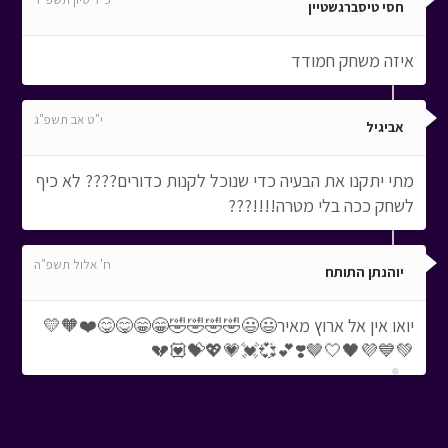
חסי טיסברגשטיין
איזה משחק חמודד
י"ט אב תשפ"ג
אביגיל
מתי יתקנו את הבעיה כדי שנוכל לקנות כדורים???? לא כיף
לשחק ככה בלי מטרה!!!!???
ח' אלול תשפ"ה
יוהנתן התותח
יואו אין אל ארוץ מאיר😃😃🤣🤣🤣🤣😁😁😋😋❤️🧡💛
💚💙💜🖤🤍🤎❣️💕💞💓💗💖💝💟💔