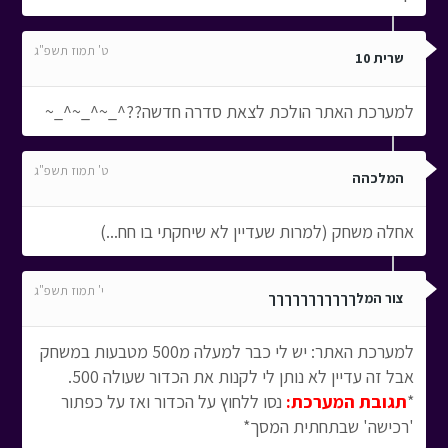
ט' תמוז תשפ"ג
שרית 10
למערכת האתר הולכת לצאת סדרה חדשה??^_~^_~^_~
ט' תמוז תשפ"ג
המלכהה
אחלה משחק (למרות שעדיין לא שיחקתי בו חח...)
י' תמוז תשפ"ג
צור המלךךךךךךךךךךך
למערכת האתר: יש לי כבר למעלה מ500 מטבעות במשחק
אבל זה עדיין לא נותן לי לקנות את הכדור שעולה 500.
*
תגובת המערכת:
נסו ללחוץ על הכדור ואז על כפתור
'רכישה' שבתחתית המסך*