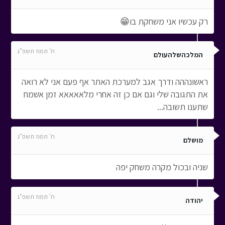
רק עכשיו אני משחקת בו😁
ח' תמוז תשפ"ג
המלכהשלהעולם
ראשונההה ודרך אגב למערכת האתר אף פעם אני לא רואה
את התגובה שלי וגם אם כן זה אחרי מלאאאאא זמן אשמח
שתענו תשובה...
ח' תמוז תשפ"ג
מושלם
שניה ובכול מקרה משחק יפה
ח' תמוז תשפ"ג
יהודה