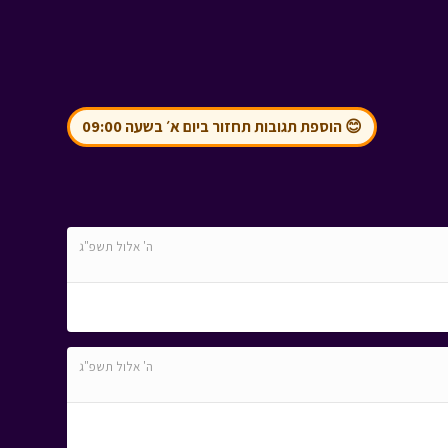
😊 הוספת תגובות תחזור ביום א׳ בשעה 09:00
ה' אלול תשפ"ג
ה' אלול תשפ"ג