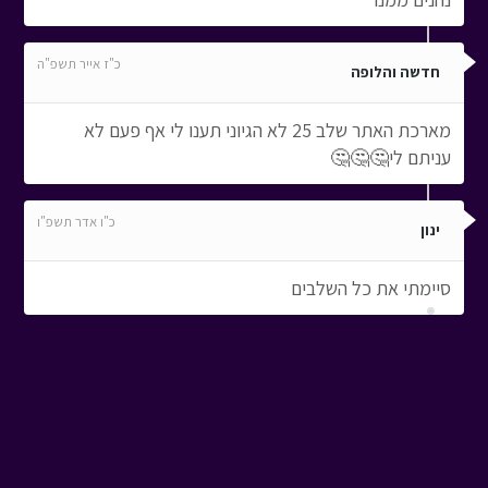
כ"ז אייר תשפ"ה
חדשה והלופה
מארכת האתר שלב 25 לא הגיוני תענו לי אף פעם לא
עניתם לי🤔🤔🤔
כ"ו אדר תשפ"ו
ינון
סיימתי את כל השלבים