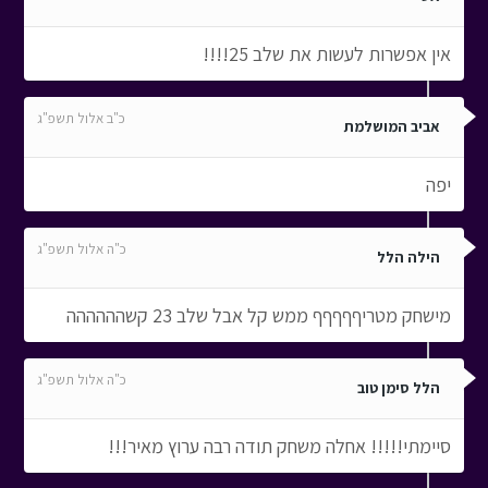
אין אפשרות לעשות את שלב 25!!!!
כ"ב אלול תשפ"ג
אביב המושלמת
יפה
כ"ה אלול תשפ"ג
הילה הלל
מישחק מטריףףףףף ממש קל אבל שלב 23 קשהההההה
כ"ה אלול תשפ"ג
הלל סימן טוב
סיימתי!!!!! אחלה משחק תודה רבה ערוץ מאיר!!!