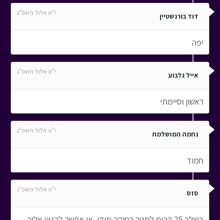
י"ט אלול תשפ"ג
דוד בורנשטיין
יפה
י"ט אלול תשפ"ג
אייל גלבוע
ראשון וסיימתי
י"ט אלול תשפ"ג
נחמה המושלמת
חמוד
י"ט אלול תשפ"ג
סזס
בשלב 25 הכוס למטה רחוקה מידי, אי אפשר להגיע אליה..