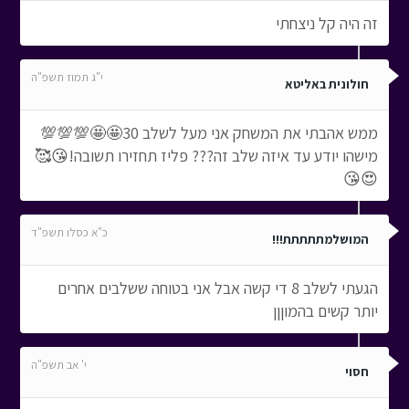
זה היה קל ניצחתי
י"ג תמוז תשפ"ה
חולונית באליטא
ממש אהבתי את המשחק אני מעל לשלב 30🤩🤩💯💯💯
מישהו יודע עד איזה שלב זה??? פליז תחזירו תשובה!😘🥰
😍😘
כ"א כסלו תשפ"ד
המושלמתתתתת!!!
הגעתי לשלב 8 די קשה אבל אני בטוחה ששלבים אחרים
יותר קשים בהמוןןן
י' אב תשפ"ה
חסוי