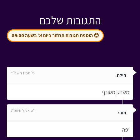
התגובות שלכם
😊 הוספת תגובות תחזור ביום א׳ בשעה 09:00
ט' תמוז תשפ"ד
הילה
משחק מטורף
י"ט אלול תשפ"ג
חסוי
יפה