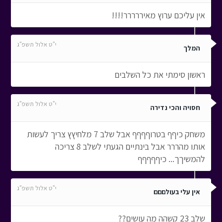
אין עליכם ערוץ מאיררררר!!!!
י"ט אלול תשפ"ג
המלך
ראשון סימתי את כל השלבים
י"ט אלול תשפ"ג
חסויה והכי נדירה
משחק כיףף בטרוףףףף אבל שלב 7 מלחיץץ צריך לעשות
אותו מהררר אבל בינתיים הגעתי לשלב 8 צריכה
להמשיךך... כיףףףףף
י"ט אלול תשפ"ג
אין עלי בעולםםם
שלב 23 קשהה מה עושים??