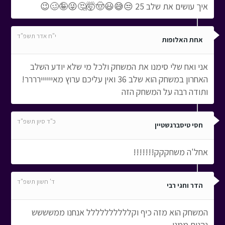
איך עושים את שלב 25 😒😅😃🤠🤯🤔😜🤪🥴😉
י"ח אדר תשפ"ד
אחת האלופות
אני ואח שלי סימנו את המשחק ולכל מי שלא יודע השלב
האחרון במשחק הוא שלב 36 ואין עליכם ערוץ מאיייייירררר!
ותודה רבה על המשחק הזה
כ"ד סיון תשפ"ד
חסי טיסברגשטיין
אחל'ה משחקקק!!!!!!!
ד' חשון תשפ"ד
הדר וחגי רבי
המשחק הוא מזה כיף וקלללללללללל אנחנו ממשששש
נהנים ממנו