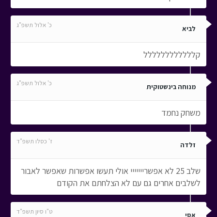
כ' אלול תשפ"ג
לביא
קלללללללללללל
כ' אלול תשפ"ג
מנוחה בינשטוקית
משחק נחמד
ז' כסלו תשפ"ד
זלדה
שלב 25 לא אפשרייייייי אולי תעשו אפשרות שאפשר לאבור
לשלבים אחרים גם עם לא הצלחתם את הקודם
ט"ו סיון תשפ"ד
אסי