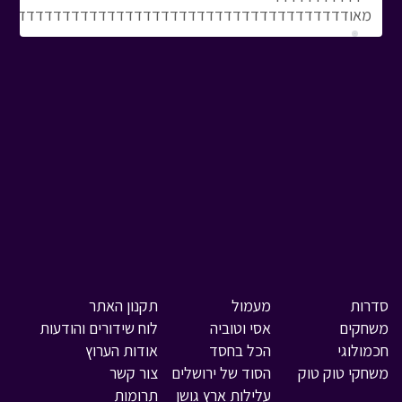
מאודדדדדדדדדדדדדדדדדדדדדדדדדדדדדדדדדדדדדדד
סדרות
מעמול
תקנון האתר
משחקים
אסי וטוביה
לוח שידורים והודעות
חכמולוגי
הכל בחסד
אודות הערוץ
משחקי טוק טוק
הסוד של ירושלים
צור קשר
עלילות ארץ גושן
תרומות