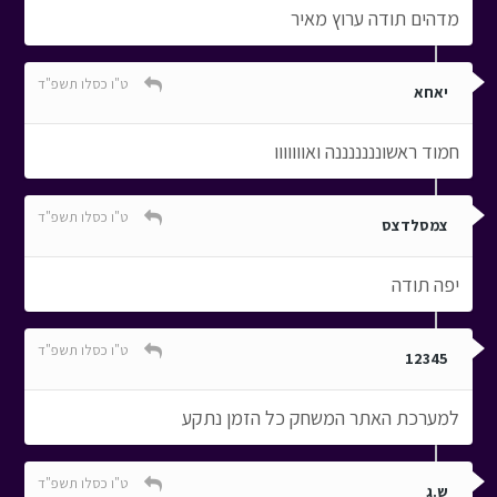
מדהים תודה ערוץ מאיר
ט"ו כסלו תשפ"ד
יאחא
חמוד ראשונננננננה ואווווווו
ט"ו כסלו תשפ"ד
צמסלדצס
יפה תודה
ט"ו כסלו תשפ"ד
12345
למערכת האתר המשחק כל הזמן נתקע
ט"ו כסלו תשפ"ד
ש.ג