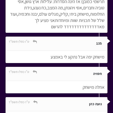
תרשמי כמובן) אז הינה הסדרות: עלילות ארץ גושן,אסי
טוביה וחברים,אסי ויהונתן,מה המצב,כח נענע,נידת
החלומות,מישחק ביתי,קליק,מגלים עולם,יבנה וחכמיה,ועוד
שלל של תכניות שוות ומיוחדותאני מציע לך
מאדדדדדדדדדדדדדד להרשם
ט"ו כסלו תשפ"ד
135
מישחק יפה אבל נתקע לי באמצע
ט"ו כסלו תשפ"ד
חסויה
אחלה מישחק
ט"ז כסלו תשפ"ד
נועה כהן