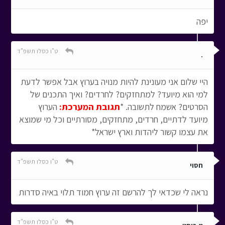
יפה
ט"ו כסלו תשפ"ד
.
היי שלום אני מעונינת להיות מנויה בערוץ אבל אפשר לדעת
למי הוא מיועד? למתחזקים? לחרדים? ואיך התכנים של
הסרטים? אשמח לתשובה. *
תגובת המערכת:
הערוץ
מיועד לדתיים, חרדים, מתחזקים, מסורתיים וכל מי שמוצא
את עצמו קשור ליהדות וארץ ישראל*
ט"ו כסלו תשפ"ד
חסוי
נראה לי שכדאי לך להרשם זה ערוץ חמוד תלוי באיה סדרות
ט"ו כסלו תשפ"ד