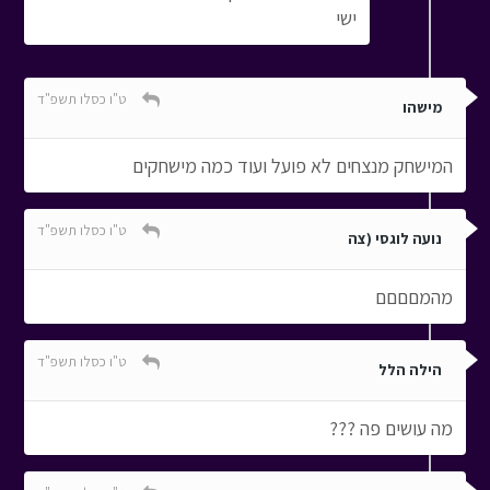
ישי
ט"ו כסלו תשפ"ד
מישהו
המישחק מנצחים לא פועל ועוד כמה מישחקים
ט"ו כסלו תשפ"ד
נועה לוגסי (צה
מהמםםםם
ט"ו כסלו תשפ"ד
הילה הלל
מה עושים פה ???