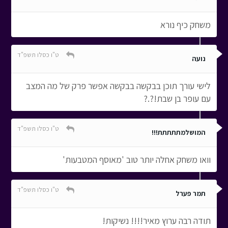
משחק כיף נורא
ט"ו כסלו תשפ"ד
נועה
לישי עורך תוכן בבקשה בבקשה אפשר פרק של מה המצב
עם עופר בן שבת!?.?
ט"ו כסלו תשפ"ד
המושלמתתתתת!!!
וואו משחק אחלה יותר טוב 'מאוסף המטבעות'
ט"ו כסלו תשפ"ד
תמר פערל
תודה רבה ערוץ מאיר!!!! נשיקות!