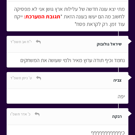
מתי יצא עונה חדשה של עלילות ארץ גושן אני לא מפסיקה
לחשוב מה הם יעשו בעונה הזאת *
תגובת המערכת:
ייקח
עוד זמן. רק לקראת פסח*
י"ח אב תשפ"ד
שיראל גולובוק
נחמד וכיף תודה ערוץ מאיר ולמי שעושה את המשחקים
ט' ניסן תשפ"ד
צביה
יפה
כ' אדר תשפ"ו
רבקה
כיףףףףףףףףףףף