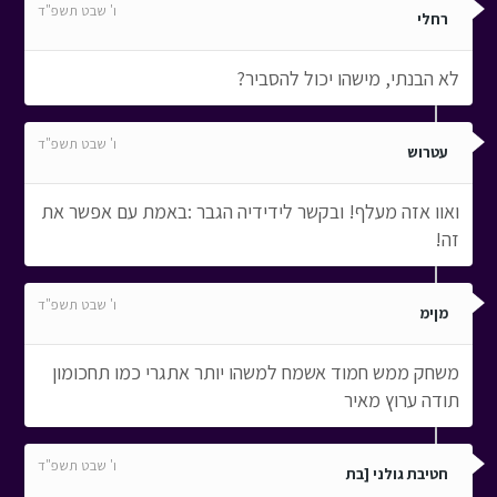
ו' שבט תשפ"ד
רחלי
לא הבנתי, מישהו יכול להסביר?
ו' שבט תשפ"ד
עטרוש
ואוו אזה מעלף! ובקשר לידידיה הגבר :באמת עם אפשר את
זה!
ו' שבט תשפ"ד
מןימ
משחק ממש חמוד אשמח למשהו יותר אתגרי כמו תחכומון
תודה ערוץ מאיר
ו' שבט תשפ"ד
חטיבת גולני [בת