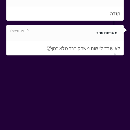
תודה
י"ב אב תשפ"ו
משפחת טהר
לא עובד לי שום משחק כבר מלא זמן🥺