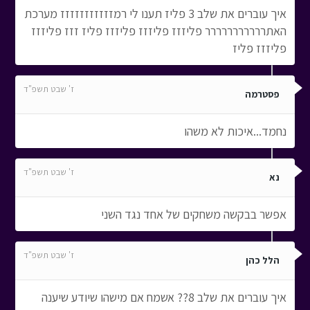
איך עוברים את שלב 3 פליז תענו לי רמזזזזזזזזזזז מערכת
האתררררררררררר פליזזז פליזזז פליזזז פליז זזז פליזזז
פליזזז פליז
ז' שבט תשפ"ד
פסטרמה
נחמד...איכות לא משהו
ז' שבט תשפ"ד
נא
אפשר בבקשה משחקים של אחד נגד השני
ז' שבט תשפ"ד
הלל כהן
איך עוברים את שלב 8?? אשמח אם מישהו שיודע שיענה