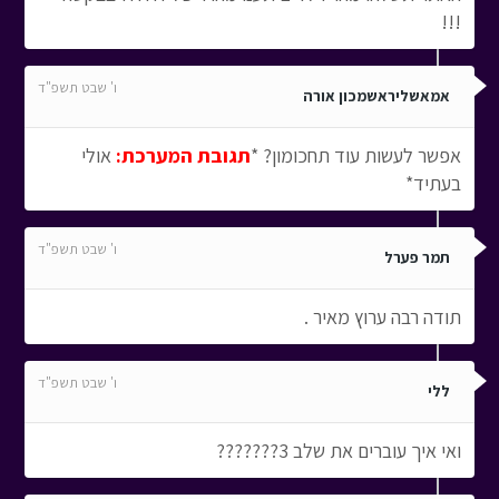
!!!
ו' שבט תשפ"ד
אמאשליראשמכון אורה
אפשר לעשות עוד תחכומון? *
תגובת המערכת:
אולי
בעתיד*
ו' שבט תשפ"ד
תמר פערל
תודה רבה ערוץ מאיר .
ו' שבט תשפ"ד
ללי
ואי איך עוברים את שלב 3???????