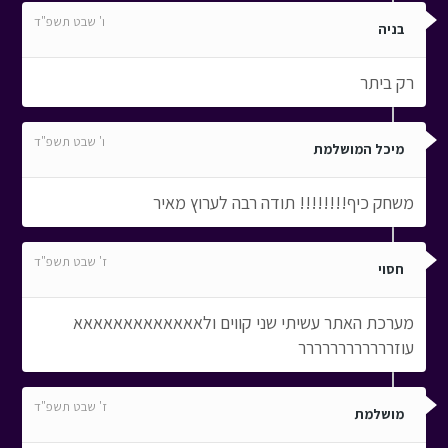
ו' שבט תשפ"ד
בניה
רק ביתר
ו' שבט תשפ"ד
מיכל המושלמת
משחק כיף!!!!!!!! תודה רבה לערוץ מאיר
ז' שבט תשפ"ד
חסוי
מערכת האתר עשיתי שני קווים ולאאאאאאאאאאאאא
עוזרררררררררררר
ז' שבט תשפ"ד
מושלמת