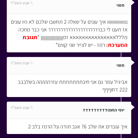
ו' שבט תשפ"ד
חסוי
נווווווווווווווו איך עונים על שאלה 2 תחשבו שלכם לא היו עונים
אז תענו לי כבררררררררררררררררררררר אני כבר מחכה
מלללאאאאאאאאאאאאאאא זמןןןןןןןןןןןןןןןןןן *
תגובת
המערכת:
רמז - יש לצייר שני קווים*
ו' שבט תשפ"ד
חסוי
אביגיל עמר גם אני חיבתתתתתתת עזרההההה בשלבבב
222 דחוףףף
ו' שבט תשפ"ד
יוסי החמודדדדדדדדד
איך עוברים את שלב 6? אגב תודה על הרמז בלב 2