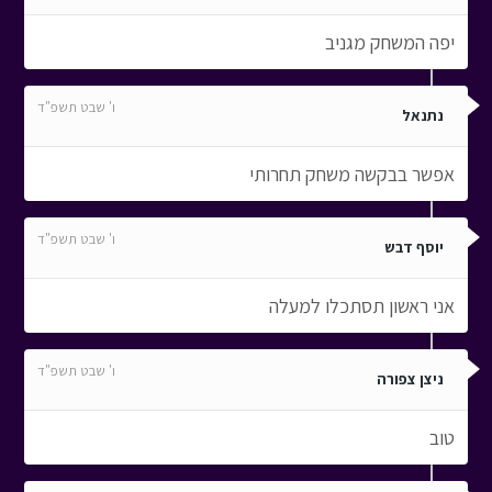
יפה המשחק מגניב
ו' שבט תשפ"ד
נתנאל
אפשר בבקשה משחק תחרותי
ו' שבט תשפ"ד
יוסף דבש
אני ראשון תסתכלו למעלה
ו' שבט תשפ"ד
ניצן צפורה
טוב