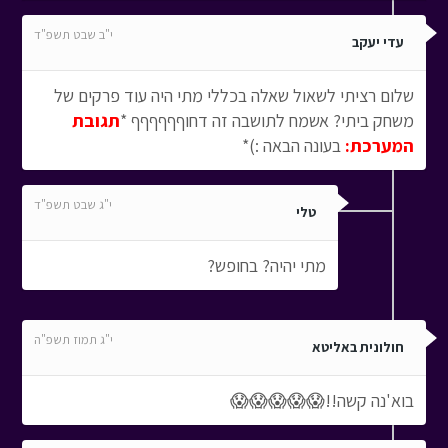
י"ב שבט תשפ"ד
עדי יעקב
שלום רציתי לשאול שאלה בכללי מתי היה עוד פרקים של
משחק ביתי? אשמח לתושבה זה דחוףףףףףף *
תגובת
המערכת:
בעונה הבאה :)*
י"ג שבט תשפ"ד
טלי
מתי יהיה? בחופש?
י"ג תמוז תשפ"ה
חולונית באליטא
בוא'נה קשה!!😱😱😱😱😱