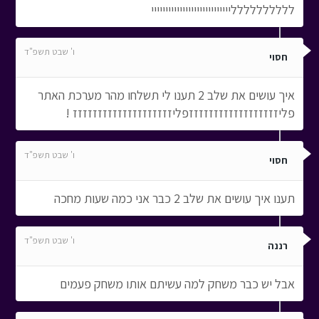
לללללללללליייייייייייייייייייייייייייי
ו' שבט תשפ"ד
חסוי
איך עושים את שלב 2 תענו לי תשלחו מהר מערכת האתר
פליזזזזזזזזזזזזזזזזזזפליזזזזזזזזזזזזזזזזזזזז !
ו' שבט תשפ"ד
חסוי
תענו איך עושים את שלב 2 כבר אני כמה שעות מחכה
ו' שבט תשפ"ד
רננה
אבל יש כבר משחק למה עשיתם אותו משחק פעמים