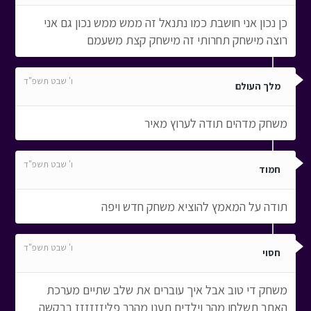
כן נכון אני חושבת כמו נתנאל זה ממש ממש נכון גם אני
רוצה מישחק תחרותי זה מישחק קצת משעמם
ו' שבט תשפ"ד
מלך העולם
משחק מדהים תודה לערוץ מאיר
ו' שבט תשפ"ד
חמוד
תודה על המאמץ להוציא משחק חדש ויפה
ו' שבט תשפ"ד
חסוי
משחק די טוב אבל איך עוברים את שלב שתיים מערכת
האתר תשלחו מהר וילדים תענו מהרר פליזזזזזז בבקשה