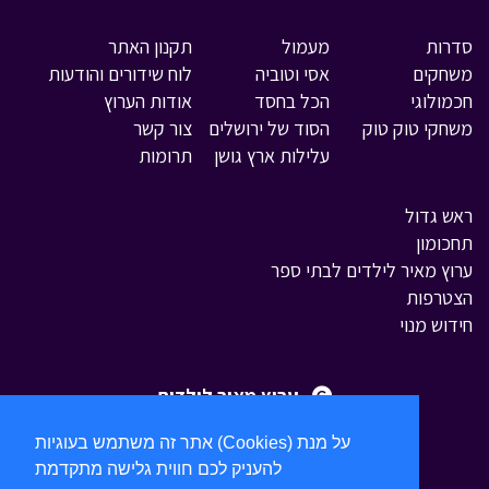
סדרות
מעמול
תקנון האתר
משחקים
אסי וטוביה
לוח שידורים והודעות
חכמולוגי
הכל בחסד
אודות הערוץ
משחקי טוק טוק
הסוד של ירושלים
צור קשר
עלילות ארץ גושן
תרומות
ראש גדול
תחכומון
ערוץ מאיר לילדים לבתי ספר
הצטרפות
חידוש מנוי
ערוץ מאיר לילדים
אתר זה משתמש בעוגיות (Cookies) על מנת
להעניק לכם חווית גלישה מתקדמת