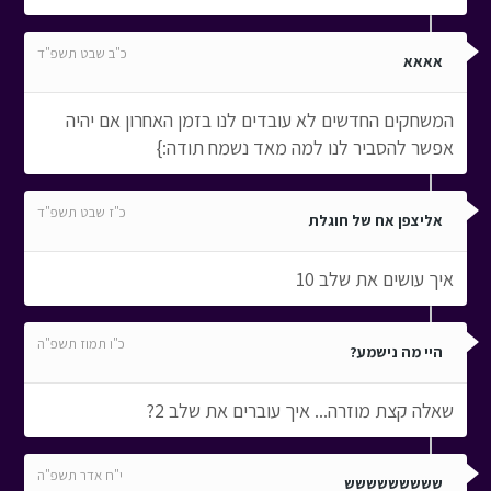
כ"ב שבט תשפ"ד
אאאא
המשחקים החדשים לא עובדים לנו בזמן האחרון אם יהיה
אפשר להסביר לנו למה מאד נשמח תודה:}
כ"ז שבט תשפ"ד
אליצפן אח של חוגלת
איך עושים את שלב 10
כ"ו תמוז תשפ"ה
היי מה נישמע?
שאלה קצת מוזרה... איך עוברים את שלב 2?
י"ח אדר תשפ"ה
ששששששששש