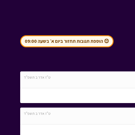
😊 הוספת תגובות תחזור ביום א׳ בשעה 09:00
ט"ז אדר ב תשפ"ד
ט"ז אדר ב תשפ"ד