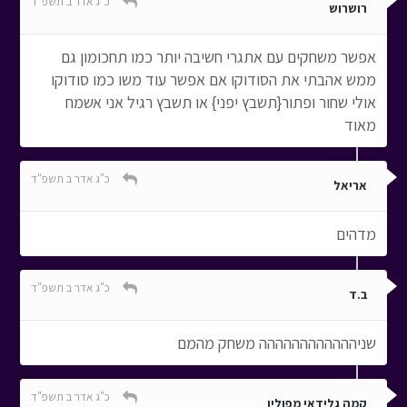
כ"ג אדר ב תשפ"ד
רושרוש
אפשר משחקים עם אתגרי חשיבה יותר כמו תחכומון גם
ממש אהבתי את הסודוקו אם אפשר עוד משו כמו סודוקו
אולי שחור ופתור{תשבץ יפני} או תשבץ רגיל אני אשמח
מאוד
כ"ג אדר ב תשפ"ד
אריאל
מדהים
כ"ג אדר ב תשפ"ד
ב.ד
שניהההההההההההה משחק מהמם
כ"ג אדר ב תשפ"ד
קמה גלידאי מפולין