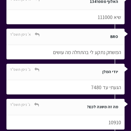
האלוף מספר134
שיא 111000
א' ניסן תשפ"ד
BRO
המשחק נתקע לי בהתחלה מה עושים
ב' ניסן תשפ"ד
יודי המלן
הגעתי עד 7480
ג' ניסן תשפ"ד
מה זה משנה לכם?
10910