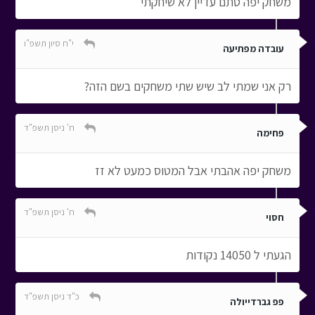
משחק יפה סתם עדיין לא שיחקתי
י"ח סיון תשפ"ו
עובדה מפתיעה
רק אני שמתי לב שיש שתי משחקים בשם הזה?
ח' ניסן תשפ"ד
פחימה
משחק יפה אהבתי אבל המטוס כמעט לא זז
ח' ניסן תשפ"ד
חסוי
הגעתי ל 14050 נקודות
כ"ד ניסן תשפ"ד
פפ גברדייולה