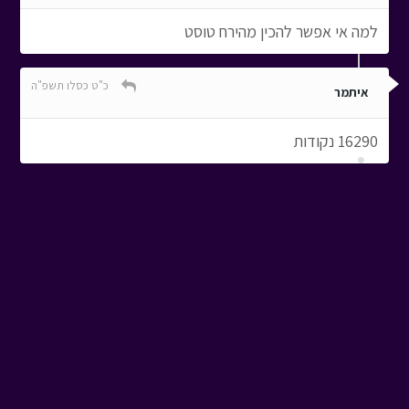
למה אי אפשר להכין מהירח טוסט
כ"ט כסלו תשפ"ה
איתמר
16290 נקודות