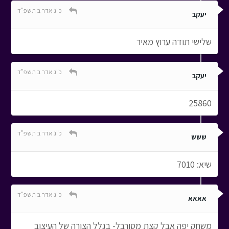
כ"ג אדר ב תשפ"ד
יעקב
שלישי תודה ערוץ מאיר
כ"ג אדר ב תשפ"ד
יעקב
25860
כ"ג אדר ב תשפ"ד
ששש
שיא: 7010
כ"ג אדר ב תשפ"ד
אאאא
משחק יפה אבל קצת מסורבל- בגלל הצורה של העיצוב