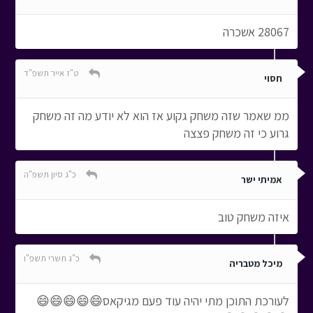
28067 אשכרה
ט"ז אייר תשפ"ד
חסוי
ממ שאמר שזה משחק גקוע אז הוא לא יודע מה זה משחק
גרוע כי זה משחק פצצה
כ"ג סיון תשפ"ה
אמיתי ישר
איזה משחק טוב
כ"ג תשרי תשפ"ו
מיכל מטבריה
לעורכת התוכן מתי יהיה עוד פעם מגיקאס😄😄😄😄😄