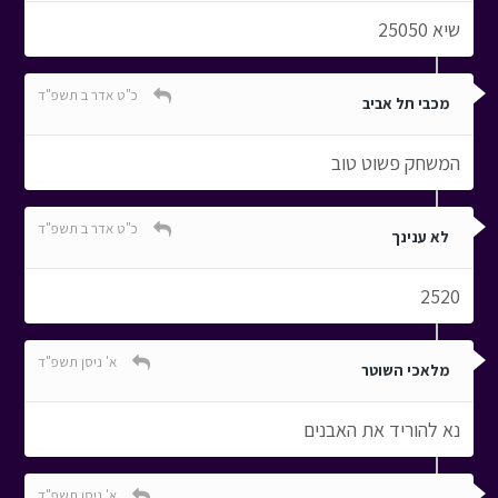
שיא 25050
כ"ט אדר ב תשפ"ד
מכבי תל אביב
המשחק פשוט טוב
כ"ט אדר ב תשפ"ד
לא ענינך
2520
א' ניסן תשפ"ד
מלאכי השוטר
נא להוריד את האבנים
א' ניסן תשפ"ד