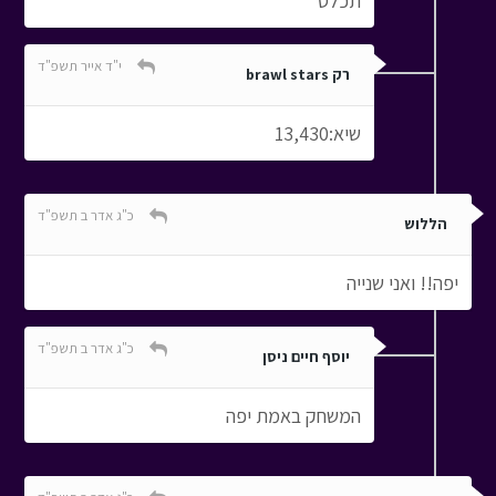
תכלס
י"ד אייר תשפ"ד
רק brawl stars
שיא:13,430
כ"ג אדר ב תשפ"ד
הללוש
יפה!! ואני שנייה
כ"ג אדר ב תשפ"ד
יוסף חיים ניסן
המשחק באמת יפה