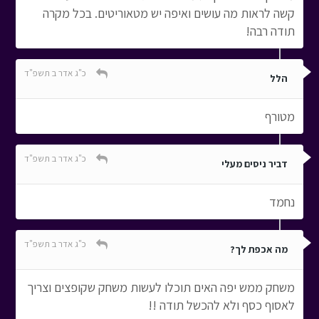
קשה לראות מה עושים ואיפה יש מטאוריטים. בכל מקרה
תודה רבה!
כ"ג אדר ב תשפ"ד
הלל
מטורף
כ"ג אדר ב תשפ"ד
דביר ניסים מעלי
נחמד
כ"ג אדר ב תשפ"ד
מה אכפת לך?
משחק ממש יפה האים תוכלו לעשות משחק שקופצים וצריך
לאסוף כסף ולא להכשל תודה !!