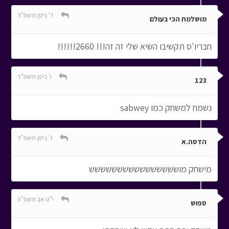
ד' ניסן תשפ"ד
מושלמת הכי בעולם
חבריו'ס תקשיבו השיא שלי זה זה!!! 2660!!!!!!
ו' ניסן תשפ"ד
123
נשמח למשחק כמו sabwey
ז' ניסן תשפ"ד
הדסה.א
מישחק מושששששששששששששששש
י"ט אב תשפ"ה
ספוש