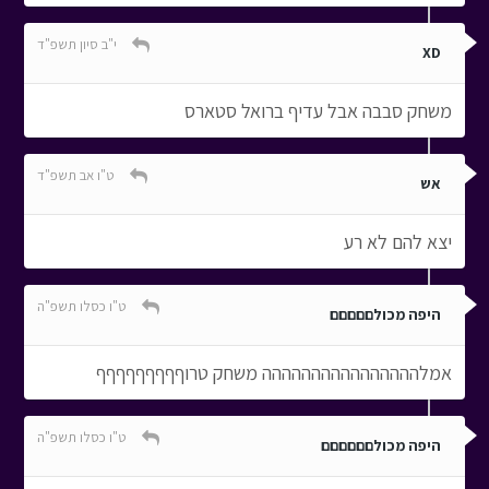
י"ב סיון תשפ"ד
XD
משחק סבבה אבל עדיף ברואל סטארס
ט"ו אב תשפ"ד
אש
יצא להם לא רע
ט"ו כסלו תשפ"ה
היפה מכולםםםםם
אמלהההההההההההההההה משחק טרוףףףףףףףףף
ט"ו כסלו תשפ"ה
היפה מכולםםםםםם