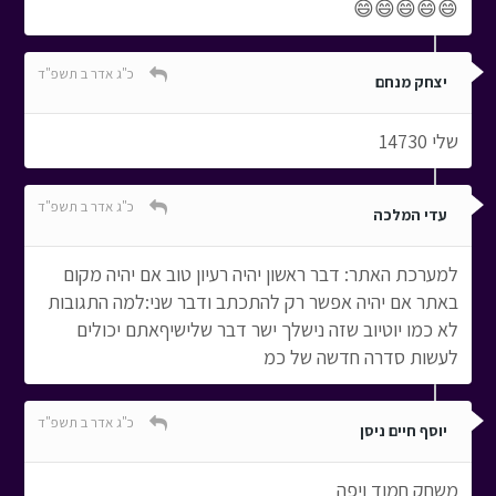
😄😄😄😄😄
כ"ג אדר ב תשפ"ד
יצחק מנחם
שלי 14730
כ"ג אדר ב תשפ"ד
עדי המלכה
למערכת האתר: דבר ראשון יהיה רעיון טוב אם יהיה מקום
באתר אם יהיה אפשר רק להתכתב ודבר שני:למה התגובות
לא כמו יוטיוב שזה נישלך ישר דבר שלישיףאתם יכולים
לעשות סדרה חדשה של כמ
כ"ג אדר ב תשפ"ד
יוסף חיים ניסן
משחק חמוד ויפה