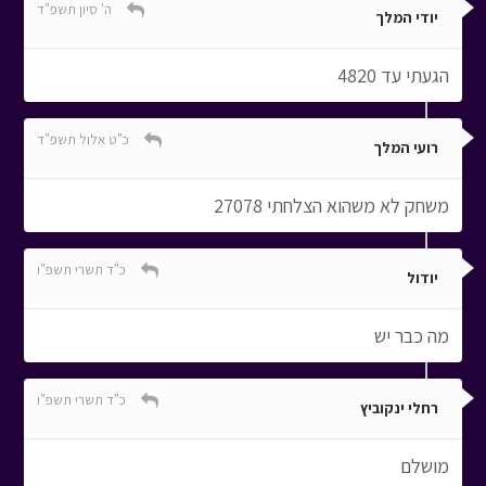
ה' סיון תשפ"ד
יודי המלך
הגעתי עד 4820
כ"ט אלול תשפ"ד
רועי המלך
משחק לא משהוא הצלחתי 27078
כ"ד תשרי תשפ"ו
יודול
מה כבר יש
כ"ד תשרי תשפ"ו
רחלי ינקוביץ
מושלם