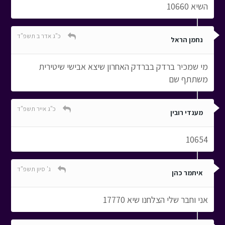
השיא 10660
כ"ג אדר ב תשפ"ד
נחמן הראל
מי שמכיר ברדק בברדק האחרון שיצא אבישי שיטירית
משתתף שם
כ"ג אייר תשפ"ד
מענדי רובין
10654
ג' סיון תשפ"ד
איתמר כהן
אני וחבר שלי הצלחנו שיא 17770