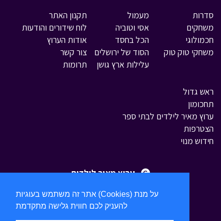
סדרות
מעמול
תקנון האתר
משחקים
אסי וטוביה
לוח שידורים והודעות
חכמולוגי
הכל בחסד
אודות הערוץ
משחקי טוק טוק
הסוד של ירושלים
צור קשר
עלילות ארץ גושן
תרומות
ראש גדול
תחכומון
ערוץ מאיר לילדים לבתי ספר
הצטרפות
חידוש מנוי
ערוץ מאיר לילדים
אתר זה משתמש בעוגיות (Cookies) על מנת
להעניק לכם חווית גלישה מתקדמת