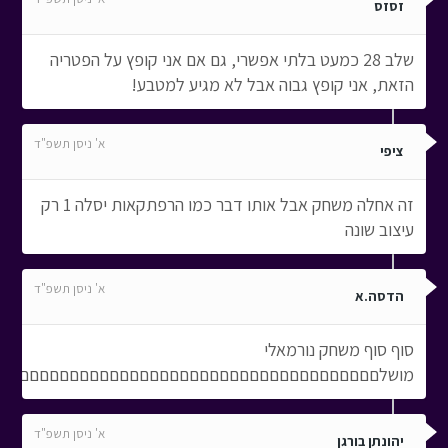
זסזס
שלב 28 כמעט בלתי אפשרי, גם אם אני קופץ על הפטריה
הזאת, אני קופץ גבוה אבל לא מגיע למטבע!
א' ניסן תשפ"ד
ציפי
זה אחלה משחק אבל אותו דבר כמו הרפתקאות יסלה 1 רק
עיצוב שונה
א' ניסן תשפ"ד
הדסה.א
סוף סוף משחק נורמאלי
מושלםםםםםםםםםםםםםםםםםםםםםםםםםםםםםםםםםםםםםם
א' ניסן תשפ"ד
יהונתן בורגן