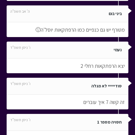
ה' אב תשפ"ה
ביני בום
מטורף יש גם כנפיים כמו הרפתקאות יוסל'ה🙂
ו' ניסן תשפ"ד
נעמי
יצא הרפתקאות רחלי 2
ו' ניסן תשפ"ד
סודיייייי לא מגלה
זה קשה 7 איך עוברים
ו' ניסן תשפ"ד
חסויה מספר 1