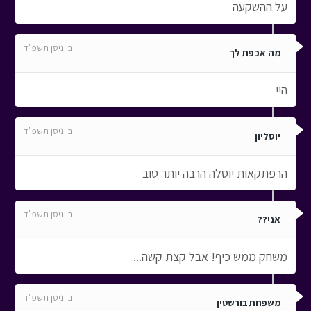
על ההשקעה
ב' ניסן תשפ"ד
מה אכפת לך
היי
ב' ניסן תשפ"ד
יוסליון
הרפתקאות יוסלה הרבה יותר טוב
ב' ניסן תשפ"ד
אני??
משחק ממש כיף! אבל קצת קשה...
ב' ניסן תשפ"ד
משפחת בורשטין