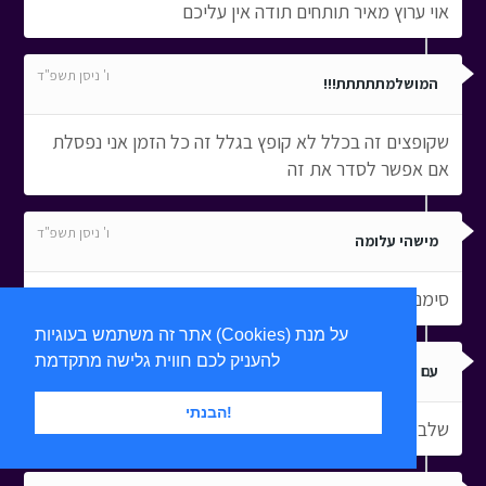
אוי ערוץ מאיר תותחים תודה אין עליכם
ו' ניסן תשפ"ד
המושלמתתתתת!!!
שקופצים זה בכלל לא קופץ בגלל זה כל הזמן אני נפסלת
אם אפשר לסדר את זה
ו' ניסן תשפ"ד
מישהי עלומה
סימנו את המשחק!!!!!!!! היה ממש קל וכיף
אתר זה משתמש בעוגיות (Cookies) על מנת
להעניק לכם חווית גלישה מתקדמת
ו' ניסן תשפ"ד
עם ישראל חזק ומנצח
הבנתי!
שלב 28 לא אפשרי איך עוברים את זה? תודה.