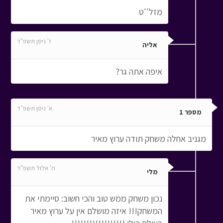
מזל''ט
ז' ניסן תשפ"ד
אליה
איפה אתה גר?
א' ניסן תשפ"ד
מספר 1
מגניב אחלה משחק תודה ערוץ מאיר
ח' אלול תשפ"ד
מלי
נכון משחק ממש טוב והכי חשוב: סיימתי את
המשחק!!! איזה מושלם אין על ערוץ מאיר