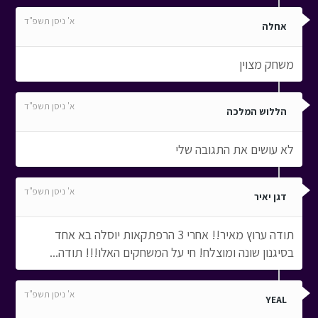
א' ניסן תשפ"ד
אחלה
משחק מצוין
א' ניסן תשפ"ד
הללוש המלכה
לא עושים את התגובה שלי
א' ניסן תשפ"ד
דגן יאיר
תודה ערוץ מאיר!! אחרי 3 הרפתקאות יוסלה בא אחד
בסיגנון שונה ומוצלח! חי על המשחקים האלו!!! תודה...
א' ניסן תשפ"ד
YEAL