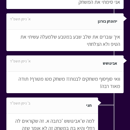
אני סימתי את המשחק
א' ניסן תשפ"ד
יהונתן בורגן
איך עוברים את שלב שבע במטבע שלמעלה עשיתי את
הטיפ ולא הצלחתי
א' ניסן תשפ"ד
אביגושש
וואי סוףסוף משחקים לבנות!! משחק מטו מטורף! תודה
מאוד רבה!
ב' ניסן תשפ"ד
חגי
למה ש'אביגושש 'כתבה א. זה שקוראים לה
רחלי והיא בת במשחק זה לא אומר שזה