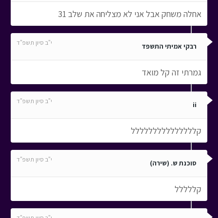
אחלה משחק אבל אני לא מצליחה את שלב 31
י"ב סיון תשפ"ד
רבקי אמיתי התשפד
גמרתי זה קל מואד
י"ב סיון תשפ"ד
ii
קללללללללללללללל
י"ב סיון תשפ"ד
סוכנת ש. (שירה)
קללללל
י"ב סיון תשפ"ד