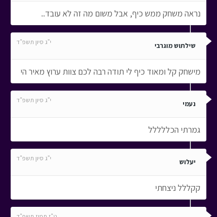
נראה משחק ממש כיף, אבל משום מה זה לא עובד..
י"ג סיון תשפ"ד
שילתוש מוגרבי
מישחק קל ומאוד כיף לי תודה רבה לכם צוות ערוץ מאיר הי
י"ג סיון תשפ"ד
נעמי
גמרתי הכללללל
י"ג סיון תשפ"ד
יעלוש
קקללל ניצחתי
ט"ז תמוז תשפ"ד