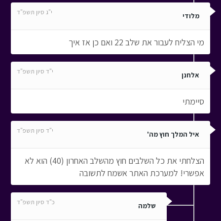
י"ג סיון תשפ"ד
מלודי
מי הצליח לעבור את שלב 22 ואם כן אז איך
י"ד סיון תשפ"ד
אלחנן
סיימתי
י"ד סיון תשפ"ד
איל המלך חוץ מה'
הצלחתי את כל השלבים חוץ מהשלב האחרון (40) הוא לא
אפשרי! למערכת האתר אשמח לתשובה
כ"ד סיון תשפ"ד
שלמה