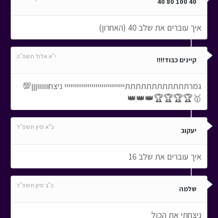
40 100 80 40
איך עוברים את שלב 40 (האחרון)
י"א אלול תשפ"ה
קיינים כבוד!!!!
גמרתתתתתתתתתתתתייייייייייייייייייייייייייייייי ניצחווווווןןן💯
🥇🏆🏆🏆🏆👑👑👑
כ"א סיון תשפ"ד
יעקוב
איך עוברים את שלב 16
כ"ב סיון תשפ"ד
שלמה
ניצחתי את הכול