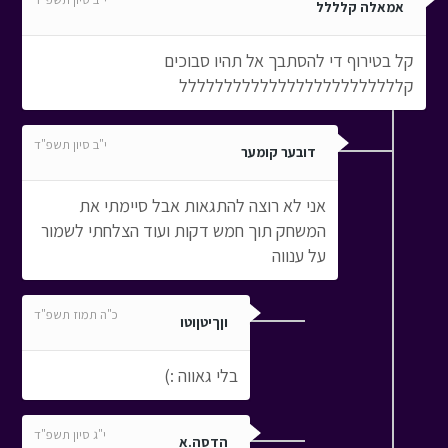
אמאלה קלללל
קל בטירוף די להסתבך אל תהיו סבוכים
קללללללללללללללללללללללללל
י"ב סיון תשפ"ד
דובער קומער
אני לא רוצה להתגאות אבל סיימתי את
המשחק תוך חמש דקות ועוד הצלחתי לשמור
על ענווה
כ"ה תמוז תשפ"ד
וןךיטןוטו
בלי גאווה :)
י"ג סיון תשפ"ד
הדסה.א