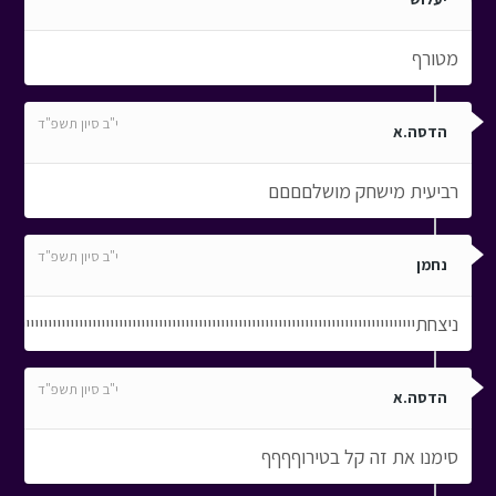
מטורף
י"ב סיון תשפ"ד
הדסה.א
רביעית מישחק מושלםםםם
י"ב סיון תשפ"ד
נחמן
ניצחתייייייייייייייייייייייייייייייייייייייייייייייייייייייייייייייייייייייייייייייייייייייייייייייי
י"ב סיון תשפ"ד
הדסה.א
סימנו את זה קל בטירוףףףף