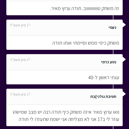
זה משחק טווווווווווב. תודה ערוץ מאיר.
י"ג סיון תשפ"ד
נעמי
משחק כיפי ממש וסיימתי אותו תודה
י"ג סיון תשפ"ד
נטע כרמי
עגתי ראשון ל-40
י"ג סיון תשפ"ד
חטיבת גולני}בת
וואו ערוץ מאיר איזה משחק כיף תודה רבה יש מצב שמישהו
עוזר לי ב17 אני לא מצליחה אני ישמח שתעזרו לי תודה