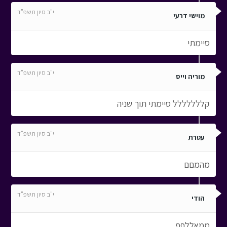
י"ב סיון תשפ"ד
מוישי דרעי
סיימתי
י"ב סיון תשפ"ד
מוריה וייס
קללללללל סיימתי תוך שניה
י"ב סיון תשפ"ד
עטרת
מהמםם
י"ב סיון תשפ"ד
הודי
ממאללףף