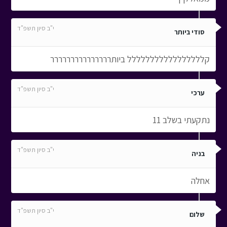
י"ב סיון תשפ"ד
סודי ביותר
קללללללללללללללללל ביותררררררררררררררר
י"ב סיון תשפ"ד
ערכי
נתקעתי בשלב 11
י"ב סיון תשפ"ד
בניה
אחלה
י"ב סיון תשפ"ד
שלום