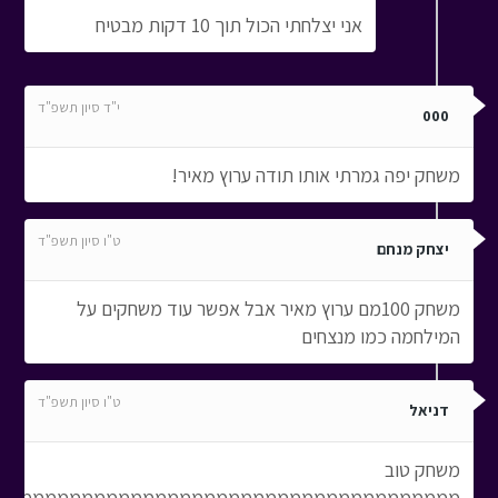
אני יצלחתי הכול תוך 10 דקות מבטיח
י"ד סיון תשפ"ד
000
משחק יפה גמרתי אותו תודה ערוץ מאיר!
ט"ו סיון תשפ"ד
יצחק מנחם
משחק 100מם ערוץ מאיר אבל אפשר עוד משחקים על
המילחמה כמו מנצחים
ט"ו סיון תשפ"ד
דניאל
משחק טוב
ממממממממממממממממממממממממממממממממממממממממממממממממ