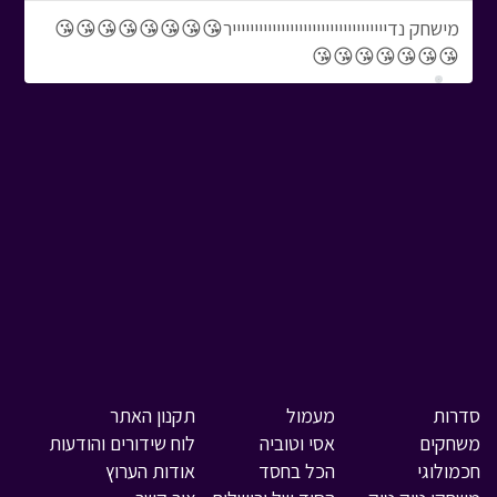
מישחק נדיייייייייייייייייייייייייייייייייייר😘😘😘😘😘😘😘😘
😘😘😘😘😘😘😘
סדרות
מעמול
תקנון האתר
משחקים
אסי וטוביה
לוח שידורים והודעות
חכמולוגי
הכל בחסד
אודות הערוץ