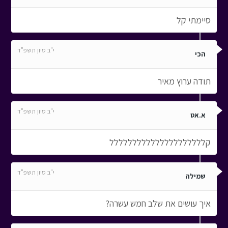
סיימתי קל
י"ב סיון תשפ"ד
הכי
תודה ערוץ מאיר
י"ב סיון תשפ"ד
א.אט
קללללללללללללללללללללל
י"ב סיון תשפ"ד
שמילה
איך עושים את שלב חמש עשרה?