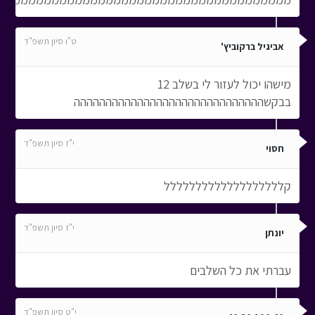
ט"ו סיון תשפ"ד
אביגיל ברקוביץ'
מישהו יכול לעזור לי בשלב 12
בבקשהההההההההההההההההההההההההההההה
י"ז סיון תשפ"ד
חסוי
קללללללללללללללללללל
י"ז סיון תשפ"ד
יונתן
עברתי את כל השלבים
י"ט סיון תשפ"ד