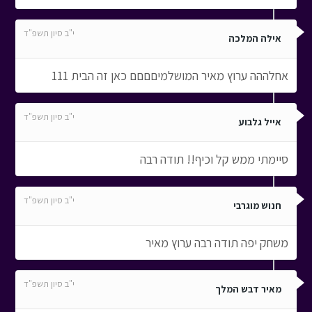
י"ב סיון תשפ"ד
אילה המלכה
אחלההה ערוץ מאיר המושלמיםםםם כאן זה הבית 111
י"ב סיון תשפ"ד
אייל גלבוע
סיימתי ממש קל וכיף!! תודה רבה
י"ב סיון תשפ"ד
חנוש מוגרבי
משחק יפה תודה רבה ערוץ מאיר
י"ב סיון תשפ"ד
מאיר דבש המלך