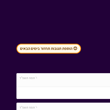
😊 הוספת תגובות תחזור בימים הבאים
י' תמוז תשפ"ד
י' תמוז תשפ"ד