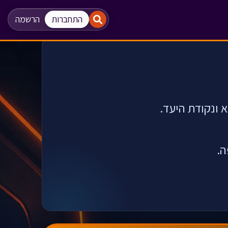
"
"
התחברות
הרשמה
א ונקודת היעד
.
ה.