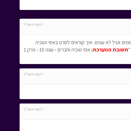
י' תמוז תשפ"ד
ם אבל לא עונים. איך קוראים לסרט באסי וטוביה
*
תשובת המערכת:
אסי טוביה וחברים › עונה 10 › פרק 1
י' תמוז תשפ"ד
י' תמוז תשפ"ד