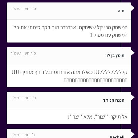
כ"ה חשון תשפ"ה
חיה
המשחק הכי קל ששיחקתי אברררר תוך דקה סימתי את כל
המשחק עם פסול 1
כ"ה חשון תשפ"ה
תומץ בן לוי
קללללללללל!!! כאילו אתה אזרח ומחבל רודף אחריך!!!!!
חחחחחחחחחחחחחחחחחחחחחחח
כ"ה חשון תשפ"ה
הננח הנודד
אל תיקרי ''יצור'', אלא ''יצר''!
כ"ו חשון תשפ"ה
Racheli