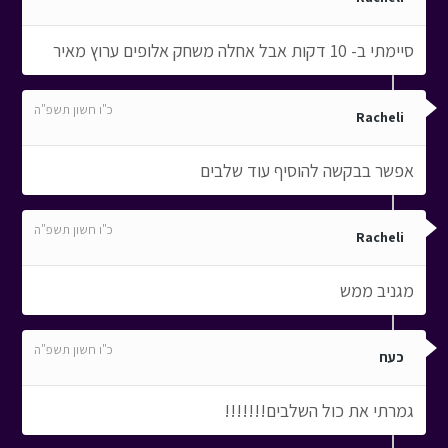
סיימתי ב- 10 דקות אבל אחלה משחק אלופים ערוץ מאיר
כ"ו חשון תשפ"ה
Racheli
אפשר בבקשה להוסיף עוד שלבים
כ"ו חשון תשפ"ה
Racheli
מגניב ממש
כ"ו חשון תשפ"ה
כעח
גמרתי את כול השלבים!!!!!!!