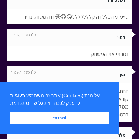
המלכההה
סיימתי הכלל זה קללללללל😘😍🤩 וזה משחק נדיר
ט"ו כסלו תשפ"ה
חסוי
גמרתי את המשחק
ט"ו כסלו תשפ"ה
גפן
חחח... אני בבאמת מהירה וזריזה כמו המשחק מי שקודם
אתר זה משתמש בעוגיות (Cookies) על מנת
קורא את התגובות ואז משחק אז כדי לו נורא לשחק אבל
להעניק לכם חווית גלישה מתקדמת
ממליצה לו להיות באמת זריז ומההיר משחק אחד הכיפים
ברמותת נדיררר!!!!!
הבנתי!
כ"ג כסלו תשפ"ה
מלך