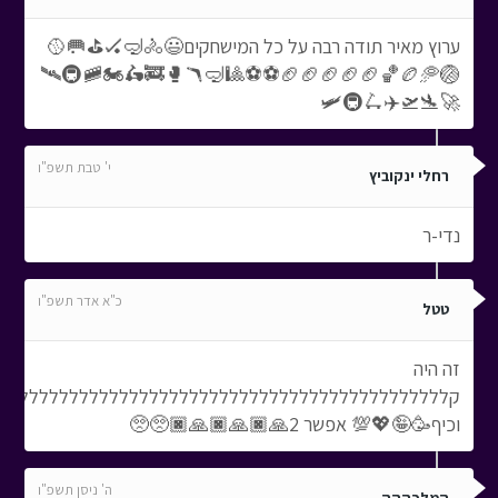
ערוץ מאיר תודה רבה על כל המישחקים😃🚴🤿🏑⛳🥅🥎
🏐🥏🏉🏀🏈🏈🏈🏈🏈⚽⚽🎱🤿🪃🥊🚒🛵🏍️🚞🚇🛰️
🚀🛬🛫✈️🛴🚇🛩️
י' טבת תשפ"ו
רחלי ינקוביץ
נדי-ר
כ"א אדר תשפ"ו
טטל
זה היה
קללללללללללללללללללללללללללללללללללללללללללללל
וכיף🥳🤪💖💯 אפשר 2🙏🏿🙏🏿🙏🏿🥺🥺
ה' ניסן תשפ"ו