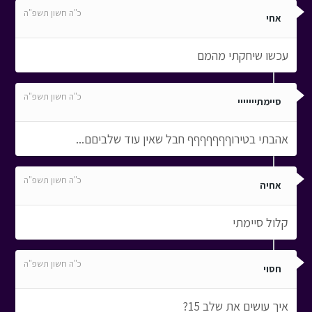
כ"ה חשון תשפ"ה
אחי
עכשו שיחקתי מהמם
כ"ה חשון תשפ"ה
סיימתייייייי
אהבתי בטירוףףףףףףף חבל שאין עוד שלביםם...
כ"ה חשון תשפ"ה
אחיה
קלול סיימתי
כ"ה חשון תשפ"ה
חסוי
איך עושים את שלב 15?