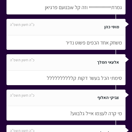
גמרתייייייייייייייייייי וזה קל wבנועם פרגיאן
כ"ה חשון תשפ"ה
מוסי כהן
משחק אחד הכפים פשוט נדיר
כ"ה חשון תשפ"ה
אלעאי המלך
סימתי הכל בעשר דקות קלללללללללל
כ"ה חשון תשפ"ה
צביקי האלוף
מי קרה לעצמו אייל גלבווע?
כ"ה חשון תשפ"ה