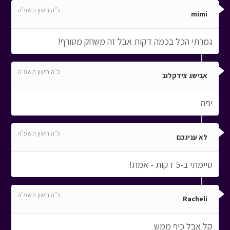
כ"ה חשון תשפ"ה
mimi
גמרתי הכל בכמה דקות אבל זה משחק מטורף!
כ"ה חשון תשפ"ה
אבישג צידקלוב
יפה
כ"ה חשון תשפ"ה
לא ענינכם
סיימתי ב-5 דקות - אמת!
כ"ה חשון תשפ"ה
Racheli
קל אבל כיף ממש