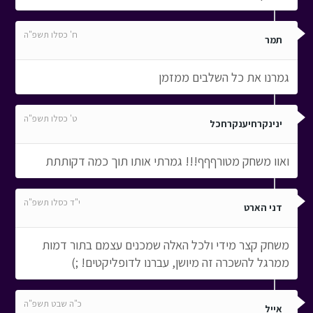
ח' כסלו תשפ"ה
תמר
גמרנו את כל השלבים ממזמן
ט' כסלו תשפ"ה
ינינקרחיענקרחכל
ואוו משחק מטורףףף!!! גמרתי אותו תוך כמה דקותתת
י"ד כסלו תשפ"ה
דני הארט
משחק קצר מידי ולכל האלה שמכנים עצמם בתור דמות
ממרגל להשכרה זה מיושן, עברנו לדופליקטים! ;)
כ"ה שבט תשפ"ה
אייל