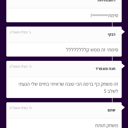
רחובותיחת
סימתיייייייייייייי!
ג' כסלו תשפ"ה
רבקי
סימתי זה ממש קלללללללל
ה' כסלו תשפ"ה
חנה מונפרד
זה משחק כף ברמה הכי טובה שראיתי בחיים שלי הגעתי
לשלב 5
ח' כסלו תשפ"ה
שהם
משחק תותח