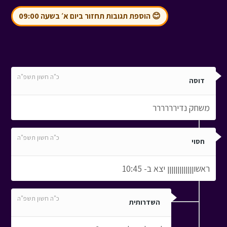
😊 הוספת תגובות תחזור ביום א׳ בשעה 09:00
כ"ה חשון תשפ"ה
דוסה
משחק נדירררררר
כ"ה חשון תשפ"ה
חסוי
ראשוןןןןןןןןןןןןן יצא ב- 10:45
כ"ה חשון תשפ"ה
השדרותית