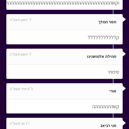
וקשהההההההההההההההההההההההההההההההההההההההההההה
ל' חשון תשפ"ה
חסוי המלך
קללללללללללל
ל' חשון תשפ"ה
תהילה אלמושנינו
סימתי
כ"ט אייר תשפ"ה
אורי
קשהההההההה
י"ג אב תשפ"ה
חגי רביאב