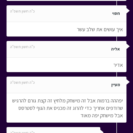
כ"ה חשון תשפ"ה
חסוי
איך עושים את שלב עשר
כ"ה חשון תשפ"ה
אליה
אדיר
כ"ה חשון תשפ"ה
מעיין
יפההה ברמות אבל זה מישחק מלחיץ זה קצת גורם להרגיש
שרודפים אחריך כדי להרוג זה מכניס את הגוף לסטרסס
אבל מישחק יפה מאוד
כ"ה חשון תשפ"ה