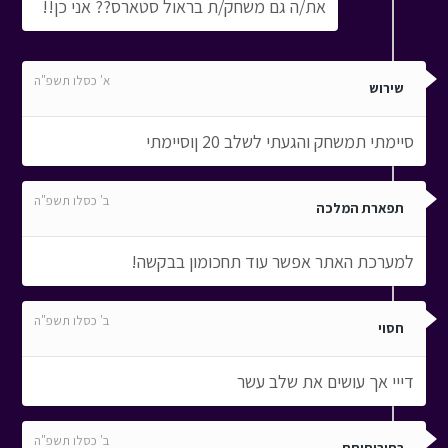
את/ה גם משחק/ת בראול סטארס?? אני כן!!
א' כסלו תשפ"ה
שירוש
סיימתי תמשחק והגעתי לשלב 20 ןוסיימתי
ב' כסלו תשפ"ה
תפארת המלכה
למערכת האתר אפשר עוד תחכומון בבקשה!
ב' כסלו תשפ"ה
חסוי
דייי אך עושים את שלב עשר
ב' כסלו תשפ"ה