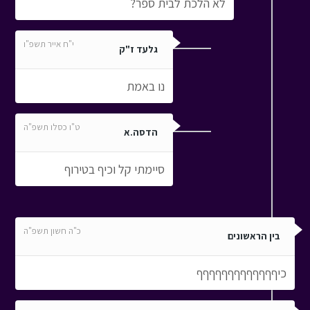
לא הלכת לבית ספר?
י"ח אייר תשפ"ו
גלעד ז"ק
נו באמת
ט"ו כסלו תשפ"ה
הדסה.א
סיימתי קל וכיף בטירוף
כ"ה חשון תשפ"ה
בין הראשונים
כיףףףףףףףףףףףףף