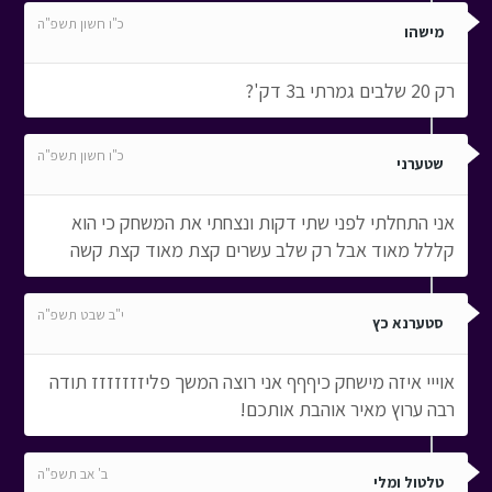
כ"ו חשון תשפ"ה
מישהו
רק 20 שלבים גמרתי ב3 דק'?
כ"ו חשון תשפ"ה
שטערני
אני התחלתי לפני שתי דקות ונצחתי את המשחק כי הוא
קללל מאוד אבל רק שלב עשרים קצת מאוד קצת קשה
י"ב שבט תשפ"ה
סטערנא כץ
אוייי איזה מישחק כיףףף אני רוצה המשך פליזזזזזזז תודה
רבה ערוץ מאיר אוהבת אותכם!
ב' אב תשפ"ה
טלטול ומלי