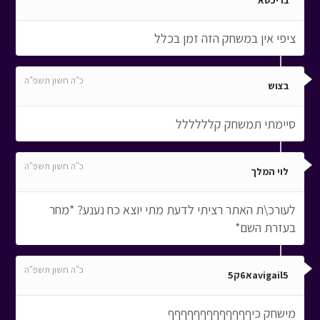
בריכטא
ציפי אין במשחק הזה זמן בכלל
כ"ה חשון תשפ"ה
בצוש
סיימתי תמשחק קלללללל
כ"ה חשון תשפ"ה
לוי המלך
לעורכ\ת האתר רציתי לדעת מתי יוצא כח נענע? *מחר
בעזרת השם*
כ"ה חשון תשפ"ה
avigail5א6ק5
מישחק כיףףףףףףףףףףףףף