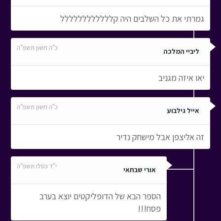
גמרתי את כל השלבים היה קלללללללללללל
כ"ה חשון תשפ"ה
ליביי המלכה
יאו איזה מגניב
כ"ה חשון תשפ"ה
אייל גילבוע
זה אליצפן אבל מישחק נדיר
י"ד כסלו תשפ"ה
אורי שבתאי
הספר הבא של הדופליקטים יוצא בערב
פסח!!!