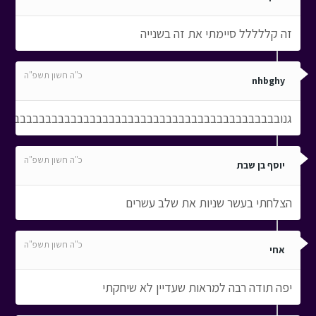
זה קללללל סיימתי את זה בשנייה
כ"ה חשון תשפ"ה
nhbghy
גנובבבבבבבבבבבבבבבבבבבבבבבבבבבבבבבבבבבבבבבבבבבב
כ"ה חשון תשפ"ה
יוסף בן שבת
הצלחתי בעשר שניות את שלב עשרים
כ"ה חשון תשפ"ה
אחי
יפה תודה רבה למראות שעדיין לא שיחקתי