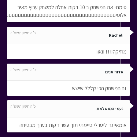
סימתי את המשחק ב 10 דקות אחלה למשחק ערוץ מאיר
אלופיםםםםםםםםםםםםםםםםםםםםםםםםםםםםםםםםםםםםם
כ"ה חשון תשפ"ה
Racheli
מוזיקה!!!! וואוו
כ"ה חשון תשפ"ה
אדוריאנים
זה המשחק הכי קללל שישש
כ"ה חשון תשפ"ה
נעמי המושלמת
אומאייגד ליטרלי סיימתי תוך עשר דקות בערך מבטיחה