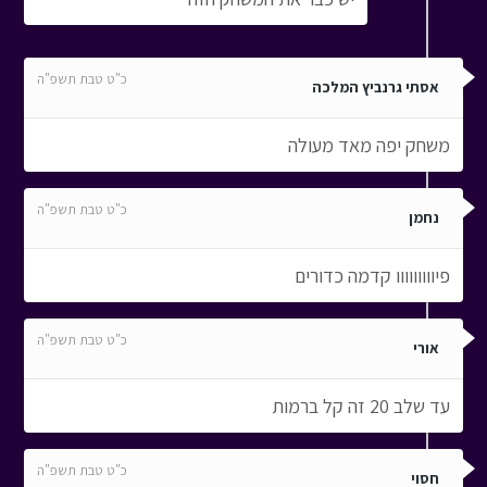
כ"ט טבת תשפ"ה
אסתי גרנביץ המלכה
משחק יפה מאד מעולה
כ"ט טבת תשפ"ה
נחמן
פיווווווווו קדמה כדורים
כ"ט טבת תשפ"ה
אורי
עד שלב 20 זה קל ברמות
כ"ט טבת תשפ"ה
חסוי