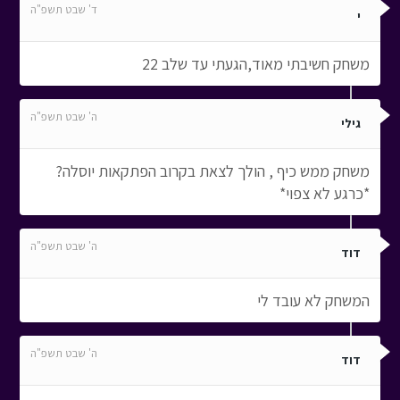
ד' שבט תשפ"ה
י
משחק חשיבתי מאוד,הגעתי עד שלב 22
ה' שבט תשפ"ה
גילי
משחק ממש כיף , הולך לצאת בקרוב הפתקאות יוסלה?
*כרגע לא צפוי*
ה' שבט תשפ"ה
דוד
המשחק לא עובד לי
ה' שבט תשפ"ה
דוד