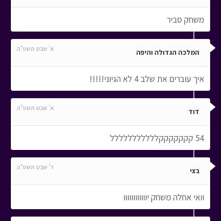
משחק סביר
א' שבט תשפ"ה
המלכה הגדולה והיפה
איך עוברים את שלב 4 לא הגיוני!!!!!
א' שבט תשפ"ה
דוד
54 קקקקקקקללללללללללל
ד' שבט תשפ"ה
בצי
וואי אחלה משחק יוווווווווווו