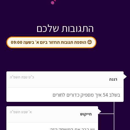
התגובות שלכם
😊 הוספת תגובות תחזור ביום א׳ בשעה 09:00
כ"ט טבת תשפ"ה
רננה
בשלב 54 איך מספיק כדורים לחורים
א' שבט תשפ"ה
חייקוש
יש כבר את המשחק הזה