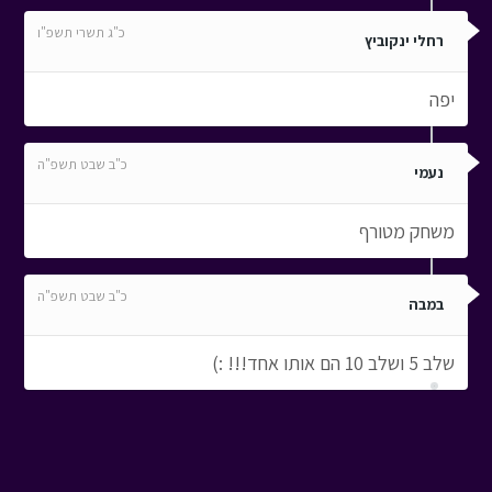
כ"ג תשרי תשפ"ו
רחלי ינקוביץ
יפה
כ"ב שבט תשפ"ה
נעמי
משחק מטורף
כ"ב שבט תשפ"ה
במבה
שלב 5 ושלב 10 הם אותו אחד!!! :)