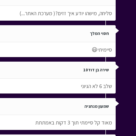
סליחה, מישהו יודע איך זזים?( מערכת האתר...)
חסוי המלך
סיימיתי😃
שירה בן דוד10
שלב 6 לא הגיוני
שמעון מנתניה
מאוד קל סיימתי תוך 3 דקות באמתתת