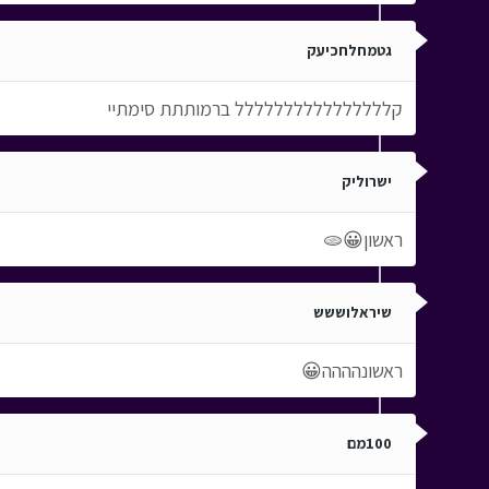
גטמחלחכיעק
קלללללללללללללללל ברמותתת סימתיי
ישרוליק
ראשון😀🫓
שיראלוששש
ראשונהההה😀
100מם