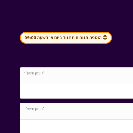
😊 הוספת תגובות תחזור ביום א׳ בשעה 09:00
י"ז ניסן תשפ"ה
י"ז ניסן תשפ"ה