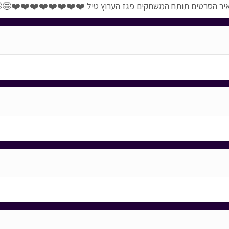
מאיר הסרטים תותח המשחקים פגז הערוץ טיל ❤️❤️❤️❤️❤️❤️❤️❤️