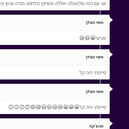
אני עם הזה שלמעלה יאללה משחקי מלחמה תודה ערוץ 
חסוי המלך
שביעי😀😃😃
חסוי המלך
סיימתי היה קל
חסוי המלך
סיימתי היה קל😀😀😀😃😃😃😃😄😄😊😊😉😉
חנוצ'קה