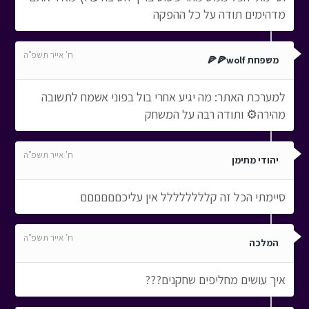
מדהימים תודה על כל ההפקה
ח' אייר תשפ"ה
משפחת wolf🍕🍕
למערכת האתר: מה יגיע אחרי בול בפוני אשמח לתשובה
מהירה⚙ ותודה רבה על המשחק
ח' אייר תשפ"ה
יהודי מתימן
סיימתי הכל זה קלללללללל אין עליכםםםםםם
ח' אייר תשפ"ה
המלכה
איך עושים מחליפים שחקנים???