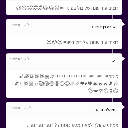
רוצים עוד עונה של בול בפונייייייי😀😂😂🤣🤣🤣😆😉
י' אייר תשפ"ה
שירה בן דוד10
רוצים עוד עונות של בול בפונייי😍😍😍
י' אייר תשפ"ה
✔
סימתייייייייייייייייייייי!!!!!!!!!!!!!!!!!🎉🎀🥁🥁🥁🌈🌠
🎶🎵🔥🔥🔥🧡♥❤🎉🎉😁😄🤩😍😘🥰👍🏼💯✨💕
💞❣😆🌹💋👌
י"ג אייר תשפ"ה
חיהלה זורגר
אמיתי שהולך לצאת מסע כומתה ? רגע רגע רגע...