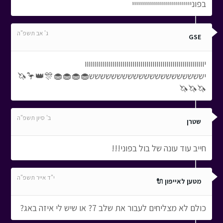
בפוניייייייייייייייייייייייייייייי
ג' אב תשפ"ה
GSE
יוווווווווווווווווווווווווווווווווווווווווווווווווווווווווווו
יששששששששששששששששששששש🧁🧁🧁🧁🎊👑🦩🦄
🦄🦄🦄
ב' סיון תשפ"ה
שטרן
חייב עוד עונה של בול בפוני!!!
י"ד אייר תשפ"ה
מטען לאייפון 🔌
כולם לא מצליחים לעבור את שלב 7? או שיש לי איזה באג?