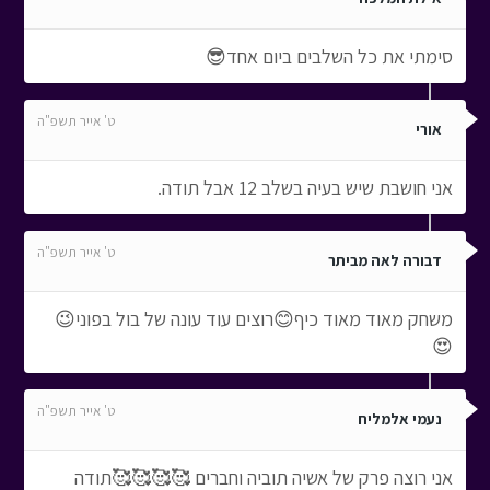
סימתי את כל השלבים ביום אחד😎
ט' אייר תשפ"ה
אורי
אני חושבת שיש בעיה בשלב 12 אבל תודה.
ט' אייר תשפ"ה
דבורה לאה מביתר
משחק מאוד מאוד כיף😊רוצים עוד עונה של בול בפוני😉
😍
ט' אייר תשפ"ה
נעמי אלמליח
אני רוצה פרק של אשיה תוביה וחברים 🥰🥰🥰🥰תודה