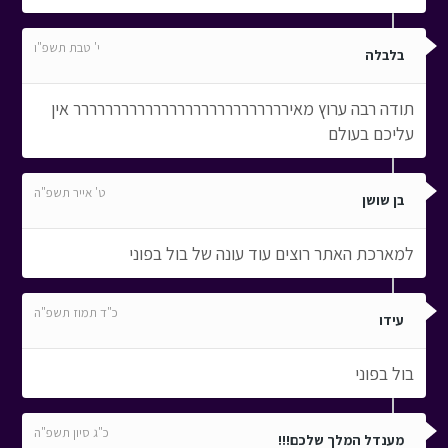
י' טבת תשפ"ו
בלבלה
תודה רבה ערוץ מאיררררררררררררררררררררררררררר אין
עליכם בעולם
ט' אייר תשפ"ה
בן שושן
למארכת האתר רוצים עוד עונה של בול בפוני
כ"ד תמוז תשפ"ה
עידו
בול בפוני
כ"ג סיון תשפ"ה
מענדל המלך שלכם!!!