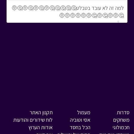
למה זה לא עובד בטבלט🤔🤔🤔🤔🤔🤨🤔🤨🤔🤨🤔🤨
🤔🤨🤨🤔🤨🤔🤨🤨🤨🤨🤨🤨
סדרות
מעמול
תקנון האתר
משחקים
אסי וטוביה
לוח שידורים והודעות
חכמולוגי
הכל בחסד
אודות הערוץ