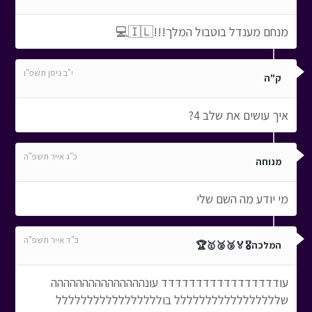
מנחם מענדל בוטבול המלך!!!🇮🇱💻
י"ב ניסן תשפ"ו
ק"ה
איך עושים את שלב 4?
כ"ג אייר תשפ"ה
מנוחה
מי יודע מה השם שלי
כ"ד אייר תשפ"ה
המלכה🎖️🏅🥉🥈🥇🏆
עודדדדדדדדדדדדדדדדד עונההההההההההההההה
שללללללללללללללללל בוללללללללללללללללל