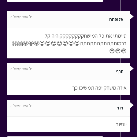
ח' אייר תשפ"ה
אלופהה
סיימתי את כל המישחקקקקקקקק היה קל
ברמותתתתתתתתתתת😍😍😍😍😍😍😍🤩🤩🤩🤗🤗
😎😎😎
ח' אייר תשפ"ה
חרף
איזה משחק יפה תמשיכו כך
ח' אייר תשפ"ה
דוד
יוטיוב