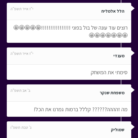
י"ז אייר תשפ"ה
הלל אלמליח
רוצים עוד עונה של בול בפוני !!!!!!!!!!!!!!!!🤩🤩🤩🤩🤩
🤩🤩🤩🤩🤩🤩🤩
י"ז אייר תשפ"ה
מענדי
סימתי את המשחק
ב' אב תשפ"ה
משפחת שנקר
מה זהההה?????? קללל ברמות גמרנו את הכל!
ג' טבת תשפ"ו
שמוליק