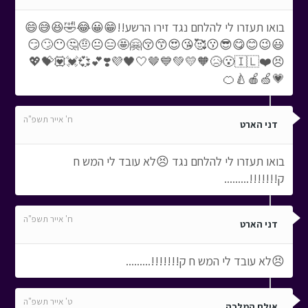
בואו תעזרו לי להלחם נגד זירו הרשע!!😁😀😂🤣😆😅😄
😃😉😊😋😎😗🥰😘😍😙😚🤗🤩😑😐🤨🤔😶🙄😏
😣❤️🇮🇱😮😥🧡💛💚💙🤎🤍🖤💜❣️💕💞💓💟💝💖
💗🍏🍎🍐🍊
ח' אייר תשפ"ה
דני הארט
בואו תעזרו לי להלחם נגד 😣לא עובד לי המש ח
ק!!!!!!!.........
ח' אייר תשפ"ה
דני הארט
😣לא עובד לי המש ח ק!!!!!!!.........
ט' אייר תשפ"ה
אילת המלכה