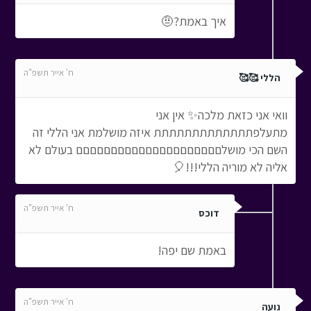
איך באמת?🤨
ח' אייר תשפ"ה
הללי 🥰🥰
וואי אני כזאת מלכה✨ אין אני
מתעלפתתתתתתתתתתתתת איזה מושלמת אני הללי זה
השם הכי מושלםםםםםםםםםםםםםםםםםםםםם בעולם לא
אליה לא מוריה הללי!!!🎈
ח' אייר תשפ"ה
דוכס
באמת שם יפה!
ח' אייר תשפ"ה
נועה