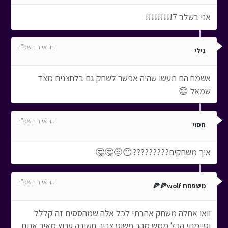
אני בשלב 7!!!!!!!!!
ח' אייר תשפ"ה
גילי
אשמח הם תעשו שהיה אפשר לשחק גם בלחצנים מצד
שמאל 😊
ח' אייר תשפ"ה
חסוי
איך משחקים?????????😶🤨🤔🤔
ח' אייר תשפ"ה
משפחת wolf🍕🍕
וואו אחלה משחק אהבתי לכל אלה שמהססים זה קללל
וסיימתי הכל ממש מהר פשוט צריך חשיבה ערוץ מאיר אתם