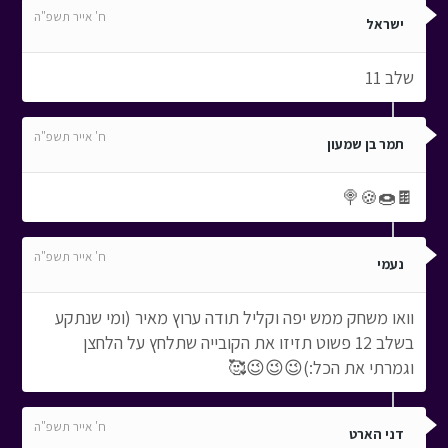
ח' אייר תשפ"ה
ישראל
שלב 11
ח' אייר תשפ"ה
תמר בן שמעון
🍫🍩🍪🍭
ח' אייר תשפ"ה
נעמי
וואו משחק ממש יפה וקליל תודה ערוץ מאיר (ומי שנתקע
בשלב 12 פשוט תזיזו את הקובייה שתלחץ על הלחצן
וגמרתי את הכל:)😉😉😉🥰
ח' אייר תשפ"ה
דני הארט