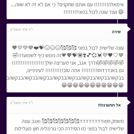
אימאלה!!!!!!!! עם אותם שחקנים? כי אם לא זה לא שווה....
😄 ועוד עונה לבול בפוני!!!!!!!!
י"ד אייר תשפ"ה
שירה
עונה שלישית לבול בפוני 🥰🥰🥰😣😣😣💝❤️💙💚💛🧡
🤎🤍🖤💜💓💞💕❣️💟💝💖💗זה ממש כיף לשמוע!!!🤣
🤣🤣🤣🤣🤣ודרך אגב, אני מעריצה שלך!!!!!!!!!!!!!!!!!!
גם באנדרדוס!!!!!!!!! אתה טוב!!!!!!!!!! לעיניניינו,
בבקשהבבקשהבבקשהבבקשהבבקשהבבקשהבבקשהבבקשהבבקשהבבקשה!!!!!!!!!!
😁😁😁😁😁😁😁😁😁😁😁
י"ד אייר תשפ"ה
אל תתערבו!!!
משחק חמודדדדדדדד🥰🥰🥰🥰🥰🥰🥰 ואגב עונה
שלישית לבול בפוני (זו הסידרה הכי נורמלית חוץ מעלילות