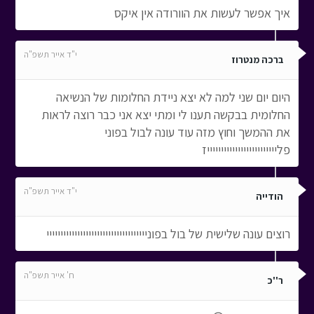
איך אפשר לעשות את הוורודה אין איקס
י"ד אייר תשפ"ה
ברכה מנטרוז
היום יום שני למה לא יצא ניידת החלומות של הנשיאה
החלומית בבקשה תענו לי ומתי יצא אני כבר רוצה לראות
את ההמשך וחוץ מזה עוד עונה לבול בפוני
פליייייייייייייייייייייייייז
י"ד אייר תשפ"ה
הודייה
רוצים עונה שלישית של בול בפוניייייייייייייייייייייייייייייייייייי
ח' אייר תשפ"ה
ר''כ