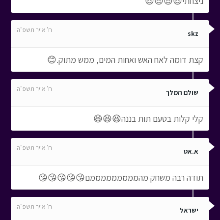
ניצחתי😎😎😎😎
ח' אייר תשפ"ה
skz
קצת דומה לאח האש ואחות המים, ממש מתוק.😊
ח' אייר תשפ"ה
שולם המלך
קלי קלות בטעם תות בננה😆😆😆
ח' אייר תשפ"ה
א.אט
תודה רבה משחק מהמממממממממם😘😘😘😘😘
ח' אייר תשפ"ה
ישראל