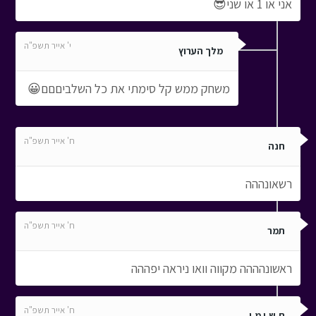
אני או 1 או שני😎
י' אייר תשפ"ה
מלך הערוץ
משחק ממש קל סימתי את כל השלביםםם😀
ח' אייר תשפ"ה
חנה
רשאונההה
ח' אייר תשפ"ה
תמר
ראשונהההה מקווה וואו ניראה יפההה
ח' אייר תשפ"ה
ת.ש.י מ.י