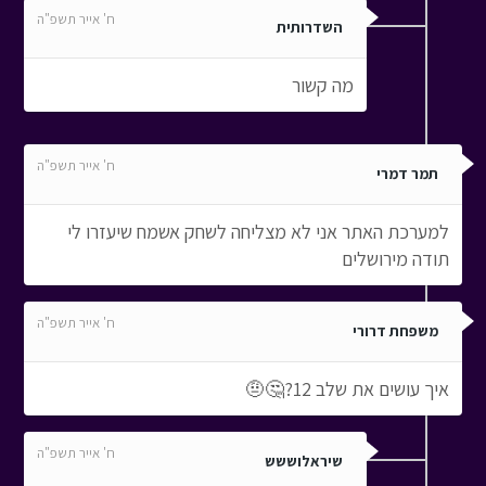
ח' אייר תשפ"ה
השדרותית
מה קשור
ח' אייר תשפ"ה
תמר דמרי
למערכת האתר אני לא מצליחה לשחק אשמח שיעזרו לי
תודה מירושלים
ח' אייר תשפ"ה
משפחת דרורי
איך עושים את שלב 12?🤔🤨
ח' אייר תשפ"ה
שיראלוששש