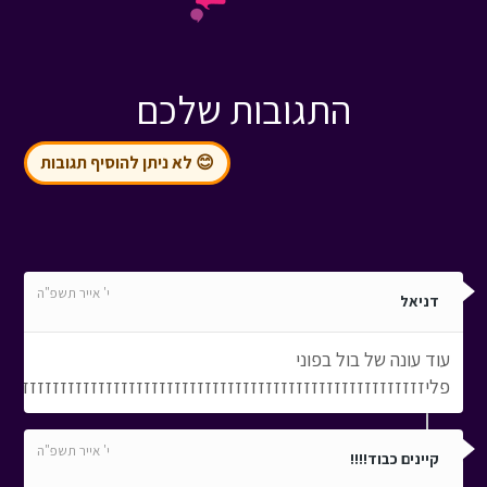
התגובות שלכם
😊 לא ניתן להוסיף תגובות
י' אייר תשפ"ה
דניאל
עוד עונה של בול בפוני
פליזזזזזזזזזזזזזזזזזזזזזזזזזזזזזזזזזזזזזזזזזזזזזזזזזזזזזזזז
י' אייר תשפ"ה
קיינים כבוד!!!!