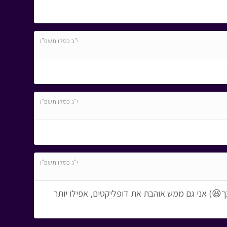
י"ב כסלו תשפ"ו
י"ג כסלו תשפ"ו
י"ג כסלו תשפ"ו
😆) אני גם ממש אוהבת את דופליקטים, אפילו יותר