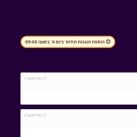
😊 הוספת תגובות תחזור ביום א׳ בשעה 09:00
י"ב כסלו תשפ"ו
י"ב כסלו תשפ"ו