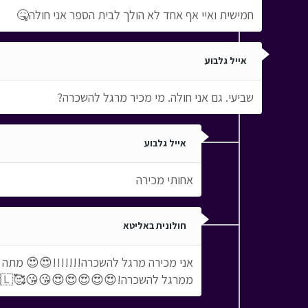
חמישית ואיי אף אחד לא הולך לבית הספר אני חולה🤒
אייל גלבוע
שביעי. גם אני חולה. מי מכיר מרגל להשכרה?
אייל גלבוע
אחותי מכירה
חולונית באליטא
אני מכירה מרגל להשכרה!!!!!!!😍😍 מתה 
ממרגל להשכרה!😍😍😍😍😍😘😘🥰🇮🇱🇮🇱😇❤️🧡💛💚💙💜🖤🤍🤎❣️💕💞💓💗💖💯