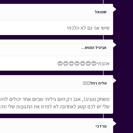
שמואל
שישי אני גם לא הלכתי
אביגיל המוש...
אהבתי😍😍😍😍😍😍😍
טליה רחל❤️‍🔥🐇
משחק מגניב!, אגב רק היום גיליתי שביום אחד יכולים לה
שלי יש לכם קטע לאחרונה לא לפרס את התגובות שלי וזה 
מרדכי