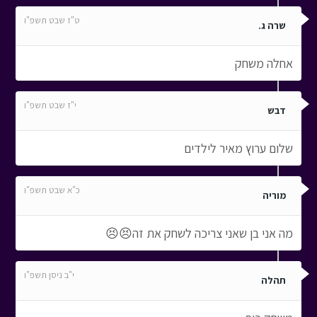
ט"ז שבט תשפ"ו
שרה ג.
אחלה משחק
י"ז שבט תשפ"ו
דבש
שלום ערוץ מאיר לילדים
כ"א שבט תשפ"ו
מוריה
מה אני בן שאני צריכה לשחק את זה😣😣
י"ב ניסן תשפ"ו
תהלה