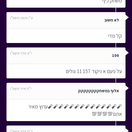
משחק כיף
ט"ו תמוז תשפ"ו
לא חשוב
קל מדי
י"ט אדר תשפ"ו
100
על פעם א ניקוד 157 11 גולים
י"ח אייר תשפ"ו
אלוף במשחקקקקקקקק
🧨🧨🧨🧨🧨🧨🧨🧨🧨🧨🧨🧨🧨🧨ערוץ מאיר
אתם💯💯💯💯
כ"ח אדר תשפ"ו