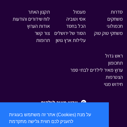
סדרות
מעמול
תקנון האתר
משחקים
אסי וטוביה
לוח שידורים והודעות
חכמולוגי
הכל בחסד
אודות הערוץ
משחקי טוק טוק
הסוד של ירושלים
צור קשר
עלילות ארץ גושן
תרומות
ראש גדול
תחכומון
ערוץ מאיר לילדים לבתי ספר
הצטרפות
חידוש מנוי
ערוץ מאיר לילדים
אתר זה משתמש בעוגיות (Cookies) על מנת
להעניק לכם חווית גלישה מתקדמת