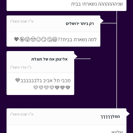
שניההההההה נשארתי בבית
ט"ז שבט תשפ"ו
רק ביתר ירושלים
למה נשארת בבית??😃🤔😏🥴🤠😜🤪💖
אליצפן אח של חוגלת
כ"ו אדר תשפ"ו
מכבי תל אביב בלבבבבבב💙
💙💙💙💛💛💛💛
ט"ז שבט תשפ"ו
המלךךךךך
שלישי