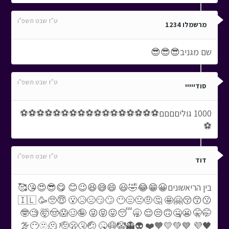
ט"ז שבט תשפ"ו
מרשמלו 1234
שם מגניב😎😎😎
ט"ז שבט תשפ"ו
סודייייי
1000 גוליםםםם⚽⚽⚽⚽⚽⚽⚽⚽⚽⚽⚽⚽⚽⚽⚽⚽⚽
⚽
ט"ז שבט תשפ"ו
דוד
בין הריאשונים😀😁😂🤣😃 😄😅😆😉😊 😋😎😍😘🥰
😗😙😚🤗🤩 🤔🤨😐😑😶 🙄😏😣😥😮 🇮🇱 🥳🥺😇
🤓🧐 🤯🤠😱🥴🤪 😜😝😛😴🥱 😌😒🙃🤐😬 🤫🤭
😶‍🌫️🫥🫠 🫡🫢🤧🤕 🤒😷🤡👻👽 ❤️🧡💛💚💙 💜🖤