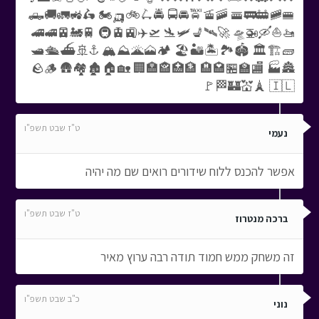
🛻🚚🚛🚜🛵 🏍️🛺🚲🛴🚔 🚍🚘🚖🚡🚠 🚟🚃🚋🚞🚝
🚄🚅🚈🚂🚆 🚇🚊🚉✈️🛫 🛬🛩️💺🛰️🚀 🛸🚁🛶⛵🚤
🛥️🛳️⛴️🚢⚓ 🏔️⛰️🌋🗻🏕️ 🏖️🏜️🏝️🏞️🏟️ 🏛️🏗️🧱
🪨🪵 🛖🏘️🏚️🏠🏡 🏢🏣🏤🏥🏦 🏨🏩🏪🏫🏬 🏭🏯
🏰💒🗼 🇮🇱🏁🚩
ט"ז שבט תשפ"ו
נעמי
אפשר להכנס ללוח שידורים רואים שם מה יהיה
ט"ז שבט תשפ"ו
ברכה מנטרוז
זה משחק ממש חמוד תודה רבה ערוץ מאיר
כ"ב שבט תשפ"ו
נוני