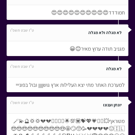
חמודדד😍😍😍😍😍😍😍😍😍😍
ט"ז שבט תשפ"ו
לא מגלה ולא מגלה
מגניב תודה ערוץ מאיר😊😀
ט"ז שבט תשפ"ו
לא מגלה
למערכת האתר מתי יצא העלילות ארץ גושןןןן ובול בפונייי
ט"ז שבט תשפ"ו
יונתן וענונו
מטוראף💥❤️‍🔥💗💖💝💟💯🌟🧙‍♀️🧙‍♂️🪄💫🔮💢💢💔💔
💔💔💔💔😐🇮🇱🥳🥺🙄🤩😍😎😎😎😎😎😎😎😎😎