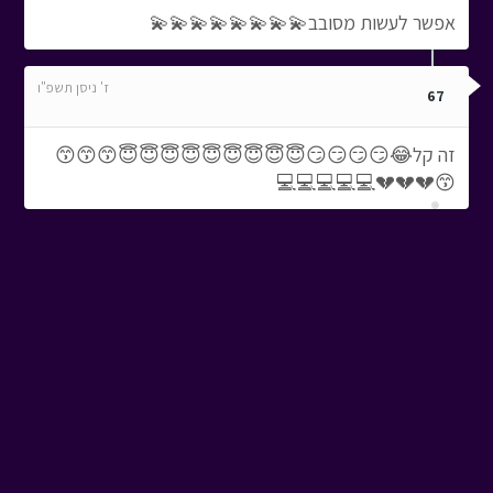
אפשר לעשות מסובב💫💫💫💫💫💫💫💫
ז' ניסן תשפ"ו
67
זה קל😂😏😏😏😏😇😇😇😇😇😇😇😇😇😙😙😙
😙💔💔💔💻💻💻💻💻