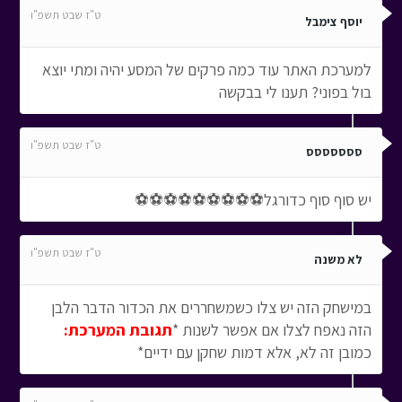
ט"ז שבט תשפ"ו
יוסף צימבל
למערכת האתר עוד כמה פרקים של המסע יהיה ומתי יוצא
בול בפוני? תענו לי בבקשה
ט"ז שבט תשפ"ו
ססססססס
יש סוף סוף כדורגל⚽⚽⚽⚽⚽⚽⚽⚽⚽
ט"ז שבט תשפ"ו
לא משנה
במישחק הזה יש צלו כשמשחררים את הכדור הדבר הלבן
הזה נאפח לצלו אם אפשר לשנות *
תגובת המערכת:
כמובן זה לא, אלא דמות שחקן עם ידיים*