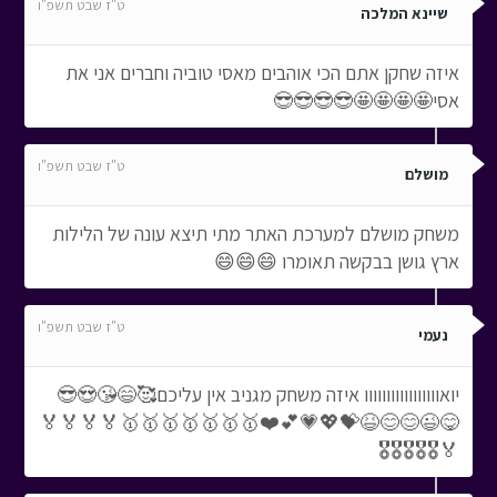
ט"ז שבט תשפ"ו
שיינא המלכה
איזה שחקן אתם הכי אוהבים מאסי טוביה וחברים אני את
אסי🤩🤩🤩🤩😎😎😎😎
ט"ז שבט תשפ"ו
מושלם
משחק מושלם למערכת האתר מתי תיצא עונה של הלילות
ארץ גושן בבקשה תאומרו 😄😄😄
ט"ז שבט תשפ"ו
נעמי
יואווווווווווווווווו איזה משחק מגניב אין עליכם🥰😄😘😍😎
😋😉😊😊😆💝💖💗💕❤️🥇🥇🥇🥇🥇🥇🥇🏅🏅🏅🏅
🏅🎖️🎖️🎖️🎖️🎖️