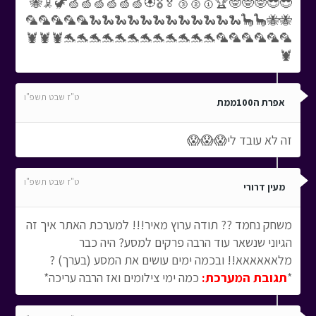
😎😎🤓🤓🤓🏆🥇🥈🥉🏅🎖️🏵️🍏🍏🍏🍏🍏🍏🦖🦑🐝
🐝🐝🦕🦕🐍🐍🐍🐍🐍🐍🐍🐍🐍🐍🐍🐍🦜🦜🦜🦜🦜
🦜🦜🦜🦜🦜🦜🐬🐬🐬🐬🐬🐬🐬🐬🐬🐬🐬🐬🦞🦞🦞
🦞
ט"ז שבט תשפ"ו
אפרת ה100ממת
זה לא עובד לי😱😱😱
ט"ז שבט תשפ"ו
מעין דרורי
משחק נחמד ?? תודה ערוץ מאיר!!! למערכת האתר איך זה
הגיוני שנשאר עוד הרבה פרקים למסע? היה כבר
מלאאאאאא!! ובכמה ימים עושים את המסע (בערך) ?
*
תגובת המערכת:
כמה ימי צילומים ואז הרבה עריכה*