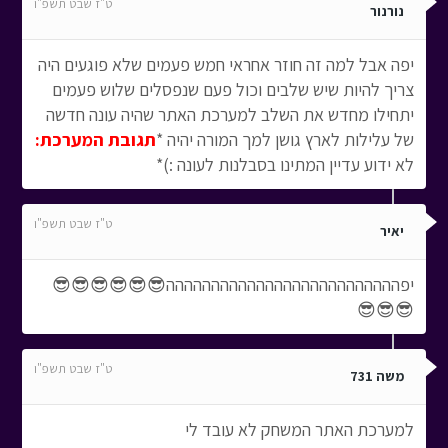
ט"ז שבט תשפ"ו
נורנור
יפה אבל למה זה חוזר אחראי חמש פעמים שלא פוגעים היה
צריך להיות שיש שלבים וכול פעם שנפסלים שלוש פעמים
יתחילו מחדש את השלב למערכת האתר שהיה עונה חדשה
של עלילות לארץ גושן למך המורה יהיה *
תגובת המערכת:
לא ידוע עדיין המתינו בסבלנות לעונה :)*
ט"ז שבט תשפ"ו
יאיר
יפהההההההההההההההההההההההההה😎😎😎😎😎😎
😎😎😎
ט"ז שבט תשפ"ו
משה 731
למערכת האתר המשחק לא עובד לי