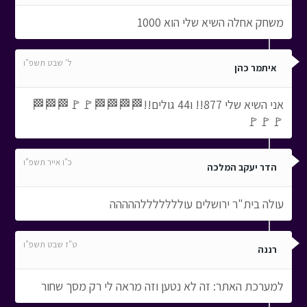
משחק אחלה השיא שלי הוא 1000
ל' שבט תשפ"ו
איתמר כהן
אני השיא שלי 877!! ו44 גולים!!🏁🏁🏁🏁🚩🚩🏁🏁🏁
🚩🚩🚩
כ"ו אייר תשפ"ו
הדר יעקב המלכה
עולה בית"ר ירושלים עולללּללללההההה
ט"ז שבט תשפ"ו
רננה
למערכת האתר: זה לא נטען וזה מראה לי רק מסך שחור