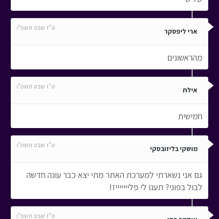
ט"ז שבט תשפ"ו
ארי ליפסקר
מהראשונים
ט"ז שבט תשפ"ו
אילת
חמישית
ט"ז שבט תשפ"ו
מושקי בליזובסקי
גם אני נשארתי למערכת האתר מתי יצא כבר עונה חדשה
לבול בפוני? תענו לי פליייייייז!
ט"ז שבט תשפ"ו