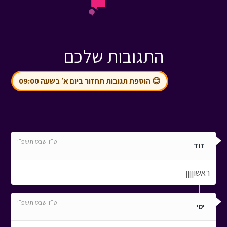
התגובות שלכם
😊 הוספת תגובות תחזור ביום א׳ בשעה 09:00
ט"ז שבט תשפ"ו
דוד
ראשוןןןן
ט"ז שבט תשפ"ו
ימי