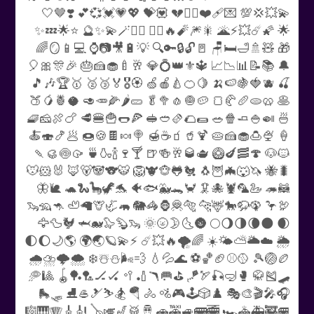
🤍🤎❣️ 💕💞💓💗💖 💝💟 💔❤️‍🔥❤️‍🩹💌 💯💢💥💫
✨💤🌟⭐ 🔮✨💫🪄🧙‍♂️ 🧙‍♀️🔥🧨🎆🎇 🌋⚡💥☄️🌠 🌟
🌈🪞📱💻 ⌚📷🎥🔋💡 🔍🔑🔒🔓🚪 🪑🛏️🛁🚿🧸 🎁
🎈🎀🎊🎉 🎂🍰🧁🍼🥂 💎💍👑⚜️🔱 📈📉📊📝📚 🔔
🎵🎶🏆🥇 🥈🥉🏅🎖️🏵️ 🍏🍎🍐🍊🍋 🍌🍉🍇🍓🫐 🍒
🍑🥭🍍🥥 🥑🥕🌽🌶️🥒 🥬🥦🧄🧅🥔 🍞🥐🥖🫓🥨 🥞
🧇🧀🍖🍗 🥩🍔🍟🌭🍕 🥪🥙🫔🌮🌯 🥗🍿🧈🍚🍛 🍜
🍝🍣🍤🥟 🍩🍪🍫🍬🍭 🍯☕🧃🥤🍹 🥧🍰🧁🍮🍨 🍦
🍡🥮🍥🥠 🍵🍶🍾🍷🍸 🍺🍻🥂🥃🫖 🥝🍆🥓🍄 🐶🐱
🐭🐹🐰 🦊🐻🐼🐨🐯 🦁🐮🐵🐸🐔 🐧🦉🦇🐺🦄 🐝🐛
🦋🐌 🐢🐍🦕🦖🐬 🐠🐟🐳🐊🦀 🦑🐙🦞🦜🦢 🦔🦝
🦦🦡🦘 🦥🦙🦒🦏🦛 🐘🦓🦍🦧🐅 🐆🦌🐎🦬🦚 🦩🦃
🦅🦆🐓 🦈🐋🦭🦫🦦 🌞🌝🌛🌜🌚 🌕🌖🌗🌘🌑 🌒
🌓🌔🌙🌎 🌍🌏🪐💫⚡ ☄️💥🔥🌪️🌈 ☀️🌤️⛅🌥️☁️ 🌦️
🌧️⛈️🌩️🌨️ ❄️☃️⛄🌬️💨 💧💦🌊 ⚽🏀🏈⚾🥎 🎾🏐🏉
🥏🎱 🪀🏓🏸🏒🏑 🥍🏏🪃🥅⛳ 🪁🏹🎣🤿🥊 🥋🎽🛹
🛼🛷 ⛸️🥌🎿⛷️🏂 🪂 🚴 🚵🎮🕹️🎲♟️ 🎭🎨🎬🎤🎧
🎼🎹🪗🎸🎻 🪕🎺🎷🥁🪘 🚗🚕🚙🚌🚎 🏎️🚓🚑🚒🚐