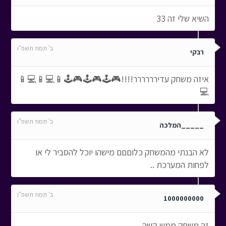
השיא שלי זה 33
ב' תמוז תשפ"ו
רבקי
איזה משחק עדירררררר!!!!🎮🕹️🎮🕹️🎮🕹️📱💻📱💻📱
💻
ב' תמוז תשפ"ו
_____המלכה
לא הבנתי מהמשחק כלוםםם מישהו יוכל להסביר לי או
לפחות המערכת ..
ב' תמוז תשפ"ו
1000000000
זה משחק ממש קשה