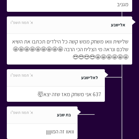
מגניב
א' תמוז תשפ"ו
אלישבע
שלישית וואו משחק ממש קשה כל הילדים תכתבו את השיא
שלכם ונראה מי הצליח הכי הרבה 🤩🤩🤩🤩🤩🤩🤩🤩🤩
🤩🤩🤩🤩🤩🤩😎😍😎😎
א' תמוז תשפ"ו
לאלישבע
637 אני משחק מאז שזה יצא🤯
א' תמוז תשפ"ו
בת שבע
וואוו זה המוןןןן