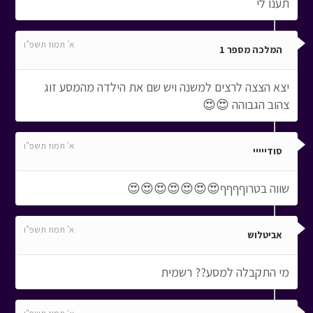
תענו לי
א' תמוז תשפ"ו
המלכה מספר 1
יצא הצצה לרצים למשנה ויש שם את הילדה מהמסע זוג
צהוב הגבוהה 😍😍
א' תמוז תשפ"ו
סודייייי
שווה בטרוףףףף😍😍😍😍😍😍😍
א' תמוז תשפ"ו
אביטלוש
מי התקבלה למסע?? רשמית