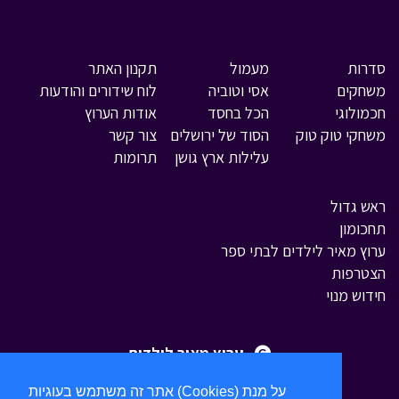
סדרות
מעמול
תקנון האתר
משחקים
אסי וטוביה
לוח שידורים והודעות
חכמולוגי
הכל בחסד
אודות הערוץ
משחקי טוק טוק
הסוד של ירושלים
צור קשר
עלילות ארץ גושן
תרומות
ראש גדול
תחכומון
ערוץ מאיר לילדים לבתי ספר
הצטרפות
חידוש מנוי
ערוץ מאיר לילדים
אתר זה משתמש בעוגיות (Cookies) על מנת