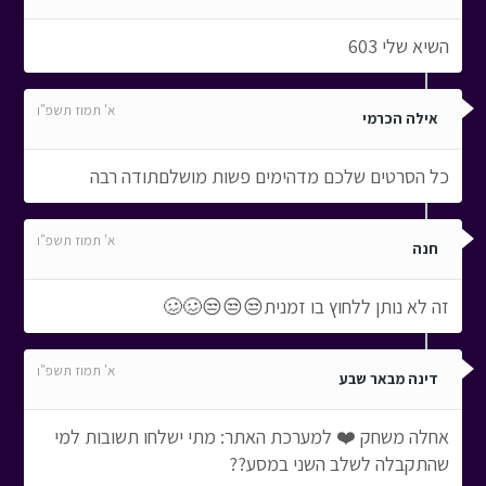
השיא שלי 603
א' תמוז תשפ"ו
אילה הכרמי
כל הסרטים שלכם מדהימים פשות מושלםתודה רבה
א' תמוז תשפ"ו
חנה
זה לא נותן ללחוץ בו זמנית😒😒😒🥴🥴
א' תמוז תשפ"ו
דינה מבאר שבע
אחלה משחק ❤️ למערכת האתר: מתי ישלחו תשובות למי
שהתקבלה לשלב השני במסע??