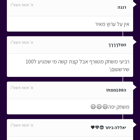
א' תמוז תשפ"ו
רננה
אין על ערוץ מאיר
א' תמוז תשפ"ו
המלךךךך
רביעי משחק מטוורף אבל קצת קשה מי שמגיע ל100
שירשטום\
א' תמוז תשפ"ו
ה100ממת!
משחק יפה😃😃😃
א' תמוז תשפ"ו
יאללה ביתר 😎💛🖤