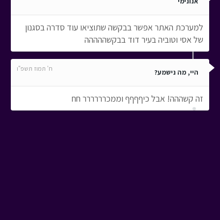
אנונימי
למערכת האתר אפשר בבקשה שתוציאו עוד סדרה בסגנון
של אסי וטוביה בעיר דוד בבקשההההה
ח' תמוז תשפ"ו
היי, מה נישמע?
זה קשההה! אבל כיףףףף וממכרררררר חח