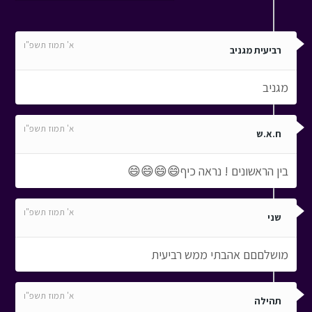
א' תמוז תשפ"ו
רביעית מגניב
מגניב
א' תמוז תשפ"ו
ח.א.ש
בין הראשונים ! נראה כיף😄😄😄😄
א' תמוז תשפ"ו
שני
מושלםםם אהבתי ממש רביעית
א' תמוז תשפ"ו
תהילה