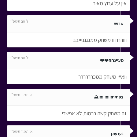
אין על ערוץ מאיר
ו' אב תשפ"ו
שרוש
ווורררווו משחק ממגגנניייבב
ז' אב תשפ"ו
מעיינהה❤️❤️
וואייי משחק ממכרררררר
א' תמוז תשפ"ו
צפתית!!!!!!!!!!!⛰️
זה משחק קשה ברמות לא אפשרי
א' תמוז תשפ"ו
נענעמן