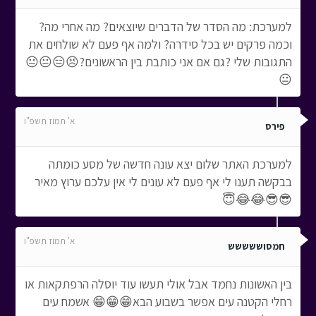
למערכת: מה הסדר של הדברים שיוצאים? מה אחרי מה?
וכמה פרקים יש בכל סידרה? ולמה אף פעם לא שולחים את
התגובות שלי ?גם אם אני כותבת בין הראשונים?😣😑😐😐
😐
א' תמוז תשפ"ו
פירס
למערכת האתר שלום יצא עונה חדשה של מסע כומתה
בבקשה תענו לי אף פעם לא עונים לי אין עלכם ערוץ מאיר
😎😎😂😂😇
א' תמוז תשפ"ו
חמסוששששש
בין האשונות נחמד אבל אולי תעשו עוד יוסלה הרפתקאות או
רחלי הקטנה עים אפשר בשבוע הבא😁😁😁 אשמח עים