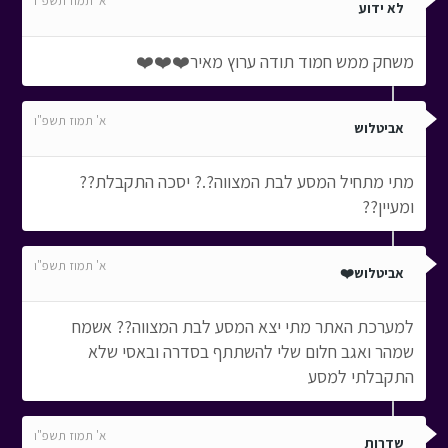
א' תמוז תשפ"ו
לא ידוע
משחק ממש חמוד תודה ערוץ מאיר❤️❤️❤️
א' תמוז תשפ"ו
אביטלוש
מתי מתחיל המסע לבת המצווה?.? יסכה התקבלת??
ומעיין??
א' תמוז תשפ"ו
אביטלוש❤️
למערכת האתר מתי יצא המסע לבת המצווה?? אשמח
שמהר ואגב חלום שלי להשתתף בסדרה ובאסי שלא
התקבלתי למסע
א' תמוז תשפ"ו
שדרות