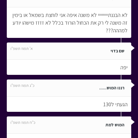
לא הבננתיייייייי לא משנה איפה אני לוחצת בשמאל או בימין
זה משנה לי רק את הכחול הורוד בכלל לא זזזז מישהו יודע
למההה???
א' תמוז תשפ"ו
שם בדוי
יפה
כ"ג תמוז תשפ"ו
רננו המוש......
הגעתי ל130
כ"ח תמוז תשפ"ו
המוש למת