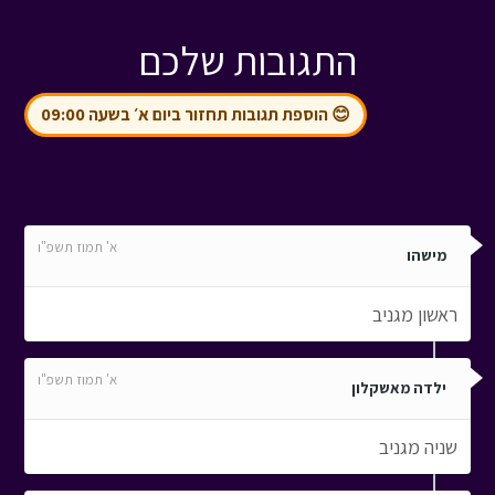
התגובות שלכם
😊 הוספת תגובות תחזור ביום א׳ בשעה 09:00
א' תמוז תשפ"ו
מישהו
ראשון מגניב
א' תמוז תשפ"ו
ילדה מאשקלון
שניה מגניב