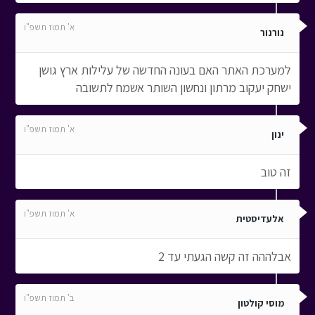
א' תמוז תשפ"ו
נורנור
למערכת האתר האם בעונה החדשה של עלילות ארץ גושן
ישחק יעקוב מרתון ונחשון השותר אשמח לתשובה
א' תמוז תשפ"ו
ינון
זה טוב
א' תמוז תשפ"ו
אלעדיסטית
אבלההה זה קשה הגעתי עד 2
ב' תמוז תשפ"ו
מוסי קולטון