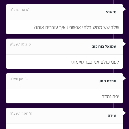
י"ט אב תשע"ח
מישהי
שלב שש ממש בלתי אפשרי! איך עוברים אותו?
ט' ניסן תשע"ט
שמואל בורוכוב
לפני כולם אני כבר סיימתי
ג' ניסן תש"פ
אפרת חסון
יפה נהדר
ט' תמוז תשע"ח
שירה