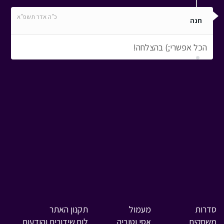
כ"ה אדר תשפ"א
חנה
הכל אפשרי;) בהצלחה!
סדרות
מעמול
תקנון האתר
משחקים
אסי וטוביה
לוח שידורים והודעות