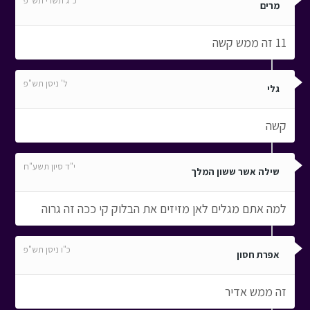
כ"ג תשרי תש"פ
מרים
11 זה ממש קשה
ל' ניסן תש"פ
גלי
קשה
י"ד סיון תשע"ח
שילה אשר ששון המלך
למה אתם מגלים לאן מזיזים את הבלוק קי ככה זה גרוה
כ"ו ניסן תש"פ
אפרת חסון
זה ממש אדיר