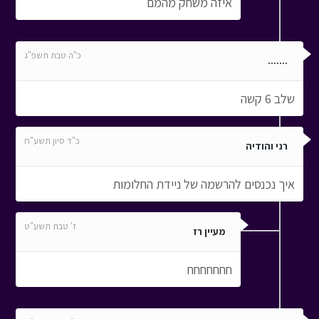
איזה משחק מהמם
כ"ה טבת תשפ"ג
.......
שלב 6 קשה
כ"ד סיון תשע"ח
רני והודיה
איך נכנסים להרשמה של ניידת החלומות
ז' טבת תשע"ט
מעיין רז
חחחחחחח