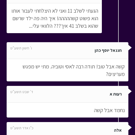
הגעתי לשלב 11 ואני לא היצלחתי לעבור אותו
הוא פשוט קשההההה! איך היה פה ילד שרשם
שהוא בשלב 41 איך??? הלוואי עלי...
ו' חשון תשע"ט
חננאל יוסף כהן
קשה אבל טוב! תודה רבה לאסי וטוביה. מתי יש מפגש
מעריצים?
ד' שבט תשע"ט
רעות א
נחמד אבל קשה
כ"ו אדר תשע"ט
אלה