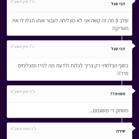
כ"ז סיון תשע"ח
דבי סגל
שלב 8 מה זה קשה אני לא מצליחה לעבור אותו תגלו לי את
הטריק!!
כ"ז סיון תשע"ח
דבי סגל
בסוף הצלחתי רק צריך לגלות ולדעת מה לוזיז ומצליחים
מיד!!
כ"ח סיון תשע"ח
חסויה??
משחק די משעמם...
כ"ג תמוז תשע"ח
שירה