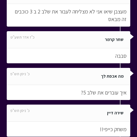
מעצבן שיאו אני לא מצליחה לעבור את שלב 2 ב 3 כוכבים
זה מבאס
כ"ז אדר תשע"ט
שחר קרמר
סבבה
כ' ניסן תש"פ
מה אכפת לך
איך עוברים את שלב 5?
כ' ניסן תש"פ
שירה דיין
משחק כייפי!!