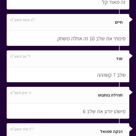
זה מאוד קל
י"ב תמוז תשע"ח
חיים
סימתי את שלב 10 זה אחלה משחק
ל' אב תשע"ח
סוד
שלב 7 קשההה
ה' סיון תשפ"א
תהילה בוחבוט
מישהו יודע את שלב 6
י"ד אייר תשע"ח
רבקה סמואל