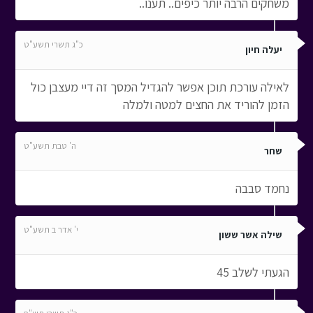
משחקים הרבה יותר כיפים.. תענו..
כ"ג תשרי תשע"ט
יעלה חיון
לאילה עורכת תוכן אפשר להגדיל המסך זה דיי מעצבן כול
הזמן להוריד את החצים למטה ולמלה
ה' טבת תשע"ט
שחר
נחמד סבבה
י' אדר ב תשע"ט
שילה אשר ששון
הגעתי לשלב 45