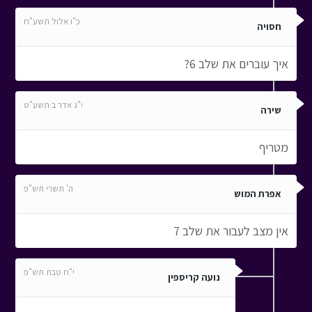
כ"ו אלול תשע"ח
חסויה
איך עוברים את שלב 6?
י"ג אדר ב תשע"ט
שירה
מטריף
ה' תשרי תש"פ
אפרת המוש
אין מצב לעבור את שלב 7
י"ח טבת תש"פ
נועה קריספין