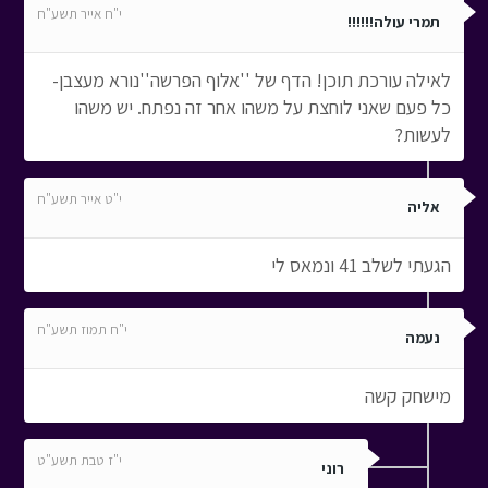
י"ח אייר תשע"ח
תמרי עולה!!!!!!
לאילה עורכת תוכן! הדף של ''אלוף הפרשה''נורא מעצבן-
כל פעם שאני לוחצת על משהו אחר זה נפתח. יש משהו
לעשות?
י"ט אייר תשע"ח
אליה
הגעתי לשלב 41 ונמאס לי
י"ח תמוז תשע"ח
נעמה
מישחק קשה
י"ז טבת תשע"ט
רוני