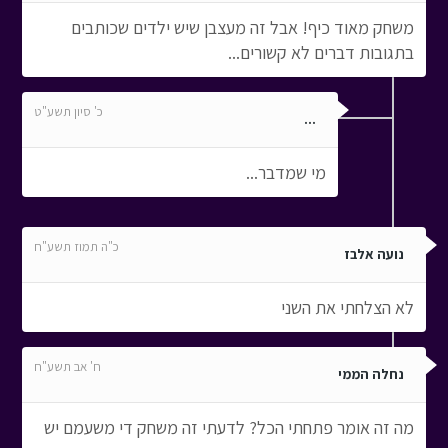
משחק מאוד כיף! אבל זה מעצבן שיש ילדים שכותבים
בתגובות דברים לא קשורים...
כ' סיון תשע"ט
...
מי שמדבר...
כ"ה תמוז תשע"ח
נועה אלבז
לא הצלחתי את השני
ח' אב תשע"ח
נחלה הממי
מה זה אומר פתחתי הכל? לדעתי זה משחק די משעמם יש