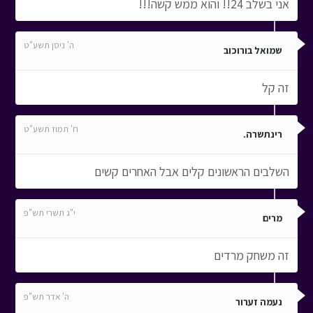
אני בשלב 24!! והוא ממש קשה!!!
ה' ניסן תשע"ט
שמואל בורוכוב
זה קל
ח' תמוז תשע"ט
רינתשרה.
השלבים הראשונים קלים אבל האחרים קשים
י"ג תשרי תש"פ
מרים
זה משחק מרדים
ה' אדר תש"פ
נעמה זערור