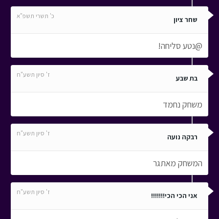
כ' תשרי תשפ"א
שחר ציון
@נטע סליחה!
ז' סיון תשע"ח
בת שבע
משחק נחמד
ז' סיון תשע"ח
רבקה נועה
המשחק מאתגר
ז' סיון תשע"ח
אני הכי הכי!!!!!!!