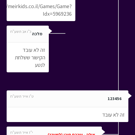
p://meirkids.co.il/Games/Game?
Idx=5969236
כ"ו אב תשע"ח
מלכה
זה לא עובד
הקישור ששלחת
לנטע
ט"ו אייר תשע"ח
123456
זה לא עובד
י"ז אייר תשע"ח
אילה - עורכת תוכן (לשעבר)