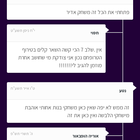
פתחתי את הכל זה משחק אדיר
י"ח ניסן תשע"ט
חסוי
אין .שלב 7 הכי קשה השאר קלים בטירוף
הטרופחם נכון אני צודקת מי שחושב אחרת
מוזמן להגיב לי!!!!!!!
ט"ו אייר תשע"ח
נטע
זה ממש לא יפה שאין כאן משחקי בנות אחותי אוהבת
מישחקי הלבשה ואין כאן את זה
ה' תשרי תש"פ
אוריה הופבאור