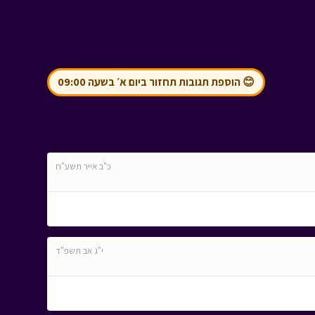
😊 הוספת תגובות תחזור ביום א׳ בשעה 09:00
כ"ב אייר תשע"ח
י"ג אב תשפ"ד