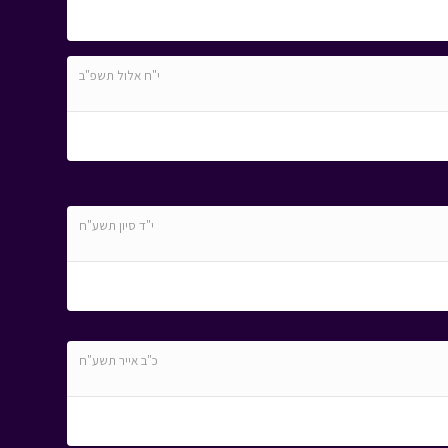
י"ח אלול תשפ"ב
י"ד סיון תשע"ח
כ"ב אייר תשע"ח