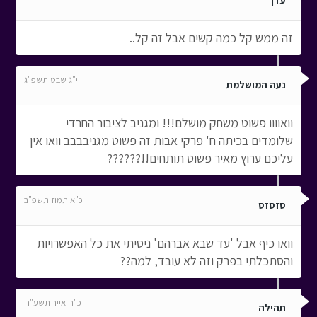
עדן
זה ממש קל כמה קשים אבל זה קל..
י"ג שבט תשפ"ג
נעה המושלמת
וואוווו פשוט משחק מושלם!!! ומגניב לציבור החרדי
שלומדים בכיתה ח' פרקי אבות זה פשוט מגניבבבב וואו אין
עליכם ערוץ מאיר פשוט תותחים!!??????
כ"א תמוז תשפ"ב
סזסזס
וואו כיף אבל 'עד שבא אברהם' ניסיתי את כל האפשרויות
והסתכלתי בפרק וזה לא עובד, למה??
כ"ח אייר תשע"ח
תהילה