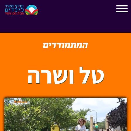
"
"
טל ושרה