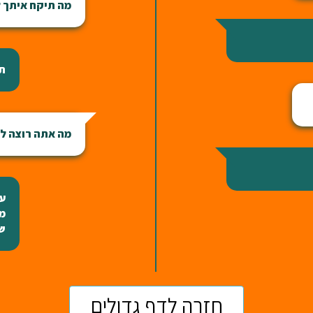
מה תיקח איתך ל
תפ
מה אתה רוצה לה
עו
מו
שי
חזרה לדף גדולים