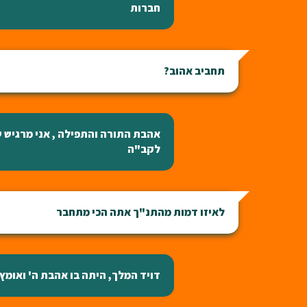
חברות
תחביב אהוב?
אהבת התורה והתפילה , אני מרגיש 
לקב"ה
לאיזו דמות מהתנ"ך אתה הכי מתחבר
דויד המלך, היתה בו אהבת ה' ואומץ