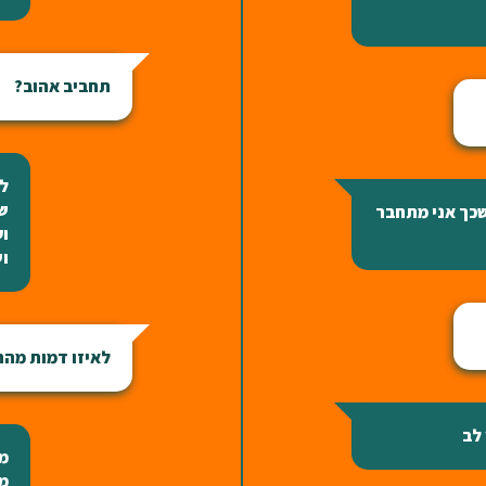
תחביב אהוב?
לי
שם
שכך אני מתחבר
וע
וש
לאיזו דמות מה
 לב
מת
ממ