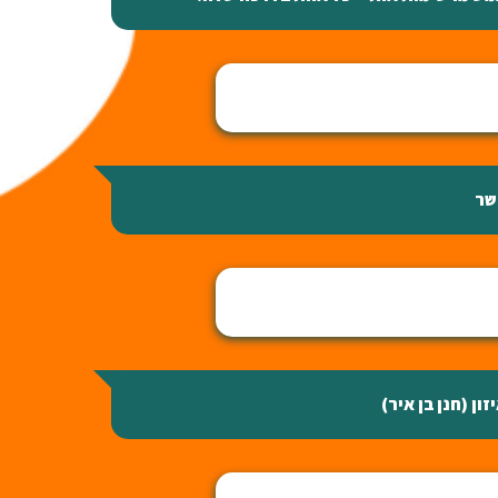
שר
זון (חנן בן איר)